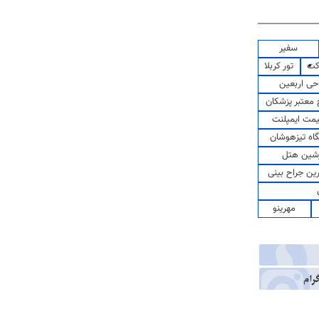
سفیر
کت
تور کربلا
حی اربعین
معتبر پزشکان
مت ایمپلنت
اه تیزهوشان
شین هتل
رین جراح بینی
مهرینو