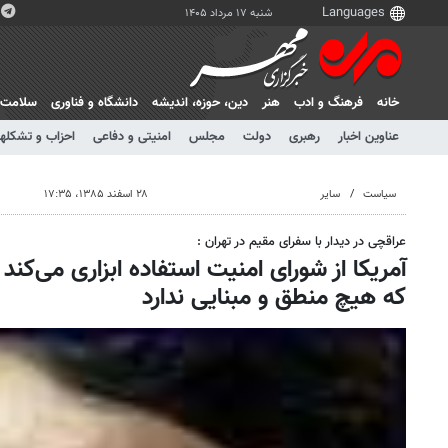
شنبه ۱۷ مرداد ۱۴۰۵
خانه
فرهنگ و ادب
هنر
دين، حوزه، انديشه
دانشگاه و فناوری
سلامت
عناوین اخبار
رهبری
دولت
مجلس
امنیتی و دفاعی
احزاب و تشکلها
سیاست
سایر
۲۸ اسفند ۱۳۸۵، ۱۷:۳۵
عراقچی در دیدار با سفرای مقیم در تهران :
آمریکا از شورای امنیت استفاده ابزاری می‌کند
که هیچ منطق و مبنایی ندارد