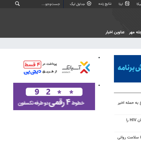
نتایج زنده
کا
ایتا
جداول لیگ
له مهر
عناوین اخبار
 به حمله اخیر
قرص آزمایشی که می‌تواند درمان HIV را
با سلامت روانی