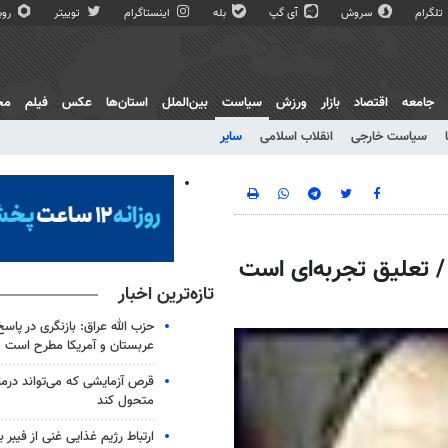
تلگرام
سروش
آی گپ
بله
اینستاگرام
توییتر
روبی
جامعه
اقتصاد
بازار
ورزش
سیاست
بین‌الملل
استان‌ها
عکس
فیلم
مج
سیاست خارجی
انقلاب اسلامی
سایر
 / تعلیق تجربه‌ای است
تازه‌ترین اخبار
حزب الله عراق: بازنگری در پاسخ
عربستان و آمریکا مطرح است
متحول کند
ارتباط رژیم غذایی غنی از فیبر 