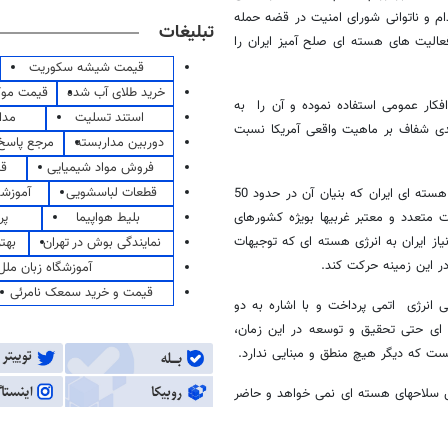
 و ناتوانی شورای امنیت در قضه حمله
تبلیغات
عالیت های هسته ای صلح آمیز ایران را
قیمت شیشه سکوریت
خرید طلای آب شده
قیمت مو
فکار عمومی استفاده نموده و آن را به
استند تسلیت
مدا
سندی شفاف بر ماهیت واقعی آمریکا نسبت
دوربین مداربسته
مرجع پاسخ 
فروش مواد شیمیایی
قی
قطعات لباسشویی
آموزشگ
معاون حقوقی و بین المللی وزارت امور خارجه سپس با تشریح سابقه برنامه هسته ای ایران که بنیان آن در حدود 50
بلیط هواپیما
پر
 متعدد و معتبر غربیها بویژه کشورهای
نیاز ایران به انرژی هسته ای که توجیهات
نمایندگی بوش در تهران
بهت
ر این زمینه حرکت کند.
آموزشگاه زبان ملل
قیمت و خرید سمعک نامرئی
ی انرژی اتمی پرداخت و با اشاره به دو
 ای حتی تحقیق و توسعه در این زمان،
ست که دیگر هیچ منطق و مبنایی ندارد.
رش سلاحهای هسته ای نمی خواهد و حاضر