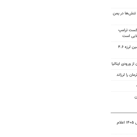
تنش‌ها در یمن
شکست ترامپ
ابی است
مدیرعامل هلال احمر کرمان: زمین لرزه ۴.۶
ز ورودی ایتالیا
ن
نتیجه آزمون ورودی سمپاد سال ۱۴۰۵ اعلام