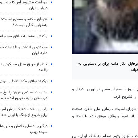
موافقت مشروط آمریکا برای بر
دریایی ایران
«توافق مکه» و معمای امنیت؛ چ
به‌تنهایی کافی نیست؟
واکنش صنعا به توافق سه جانب
جدیدترین ادعاها و اقدامات خ
علیه ایران
قابل انکار ملت ایران بر دستیابی به
۶ نفر از حریق منزل مسکونی 
واند.
یافتند
ترکیه: توافق مکه ائتلافی موازی
امروز با سفرای مقیم در تهران دیدار و
مقاومت اسلامی عراق: پاسخ به 
را تشریح کرد.
عربستان را به تعویق انداختیم
شورای امنیت ، زمانی ملی شدن صنعت
رئیس ستاد مشترک ارتش آمریکا
برای خروج از جنگ با ایران شد
ارائه نمود و وقتی موفق نشد با کودتا و
درگیری اعضای داعش و نیروهای
سیده زینب
، تجاوز رژیم صدام به خاک ایران، بی