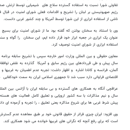
تفاوتی شورا نسبت به استفاده گسترده سلاح های شیمیایی توسط ارتش صدام
رژیم صهیونیستی بر لبنان را تشریح و اقدامات فعلی شورای امنیت در قبال ف
ناشی از استفاده ابزاری از این شورا توسط آمریکا و چند کشور غربی دانست.
وی با استناد به سخنان بولتن که گفته بود ما از شورای امنیت برای بسیج ا
عنوان یک ابزاری در جعبه ابزار خود قرار داده ایم، این سخنان را گواه و 
استفاده ابزاری از شورای امنیت توصیف کرد.
سال پیش و طی قرردادهای بین رژیم سابق و آمریکا گذارده به نقض توافقات
آلمان، فرانسه و کانادا اشاره و اظهار داشت: تجربه عدم اطمینان به غربیها و 
اقتصادی فراوانی دارد سبب شد تا جمهوری اسلامی ایران به سمت خودکفایی د
عراقچی آنگاه به همکاری های گسترده و بی سابقه ایران با آژانس بین الملل
سال و نیم مذاکرات با سه کشور اروپایی و تعلیق کامل فعالیت های هسته
پیش شرط غربی ها برای شروع مذاکره یعنی تعلیق ، را تجربه و آزموده ای دان
وی افزود: ایران چیزی فراتر از حقوق قانونی خود بر طبق معاهده عدم گست
است که برای رفع آنچه که نگرانی های غربیها خوانده می شود همکاری کند.