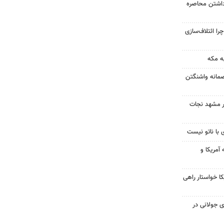
داشتن محاصره
را ائتلاف‌سازی
ه مکه
صمانه واشنگتن
در مشهد نجات
 با ناتو نیست
آمریکا و
 خواستار راهی
 جولانی در