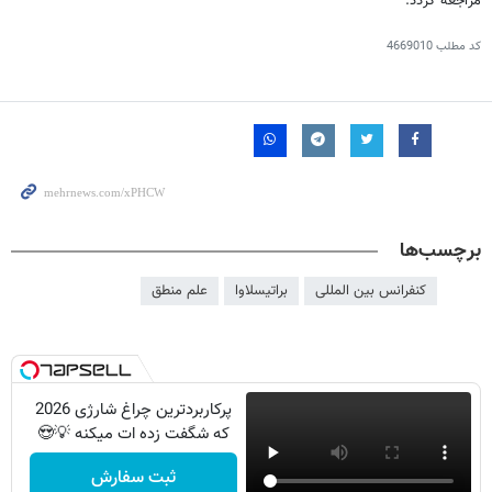
مراجعه گردد.
کد مطلب
4669010
برچسب‌ها
کنفرانس بین المللی
براتیسلاوا
علم منطق
پرکاربردترین چراغ شارژی 2026
که شگفت زده ات میکنه 💡😍
ثبت سفارش