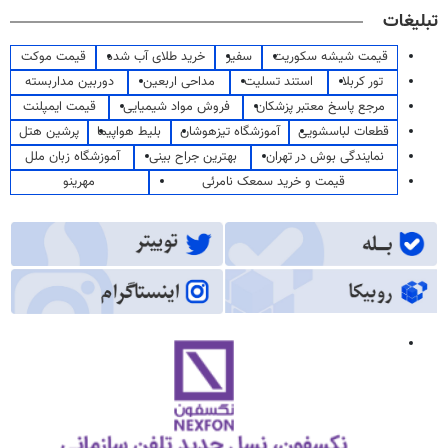
تبلیغات
قیمت شیشه سکوریت
سفیر
خرید طلای آب شده
قیمت موکت
تور کربلا
استند تسلیت
مداحی اربعین
دوربین مداربسته
مرجع پاسخ معتبر پزشکان
فروش مواد شیمیایی
قیمت ایمپلنت
قطعات لباسشویی
آموزشگاه تیزهوشان
بلیط هواپیما
پرشین هتل
نمایندگی بوش در تهران
بهترین جراح بینی
آموزشگاه زبان ملل
قیمت و خرید سمعک نامرئی
مهرینو