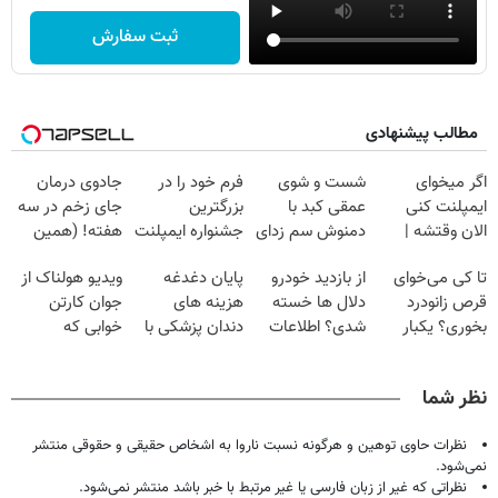
ثبت سفارش
مطالب پیشنهادی
اگر میخوای
شست و شوی
فرم خود را در
جادوی درمان
ایمپلنت کنی
عمقی کبد با
بزرگترین
جای زخم در سه
الان وقتشه |
دمنوش سم زدای
جشنواره ایمپلنت
هفته! (همین
فقط با ۲۵
گیاهی
تهران پر کنید ! |
حالا رایگان
تا کی می‌خوای
از بازدید خودرو
پایان دغدغه
ویدیو هولناک از
میلیون تومان!!!
فقط ۲۵ میلیون
صحبت کنید)
قرص زانودرد
دلال ها خسته
هزینه های
جوان کارتن
بخوری؟ یکبار
شدی؟ اطلاعات
دندان پزشکی با
خوابی که
اصولی درمانش
ماشینت رو اینجا
پک سفید کننده
میلیاردر شد.
کن
ثبت کن
خانگی
آموزش رایگان
نظر شما
نظرات حاوی توهین و هرگونه نسبت ناروا به اشخاص حقیقی و حقوقی منتشر
نمی‌شود.
نظراتی که غیر از زبان فارسی یا غیر مرتبط با خبر باشد منتشر نمی‌شود.