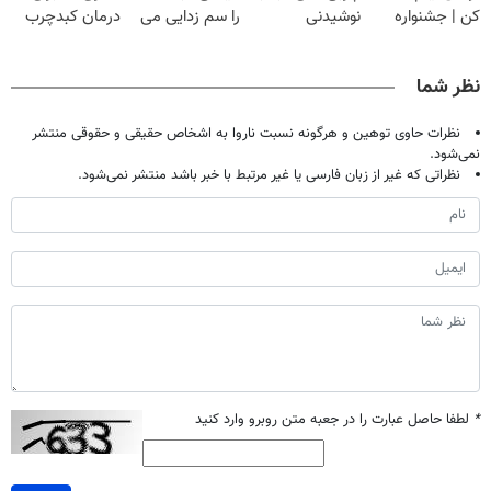
کن | جشنواره
نوشیدنی
را سم زدایی می
درمان کبدچرب
تموم نشه !!!
گیاهی(55%تخفیف)
کند (با ضمانت
معجزه میکنه
مرجوعی)
نظر شما
نظرات حاوی توهین و هرگونه نسبت ناروا به اشخاص حقیقی و حقوقی منتشر
نمی‌شود.
نظراتی که غیر از زبان فارسی یا غیر مرتبط با خبر باشد منتشر نمی‌شود.
*
لطفا حاصل عبارت را در جعبه متن روبرو وارد کنید