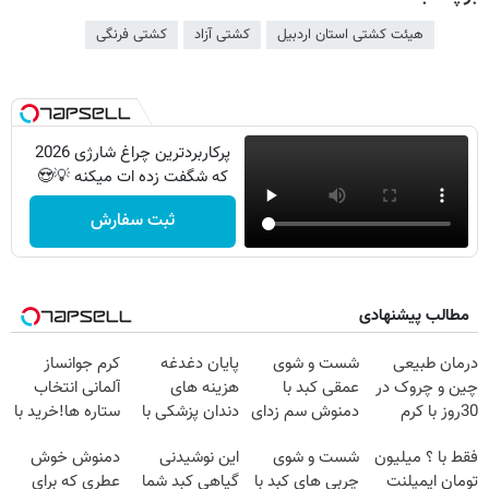
هیئت کشتی استان اردبیل
کشتی آزاد
کشتی فرنگی
پرکاربردترین چراغ شارژی 2026
که شگفت زده ات میکنه 💡😍
ثبت سفارش
مطالب پیشنهادی
درمان طبیعی
شست و شوی
پایان دغدغه
کرم جوانساز
چین و چروک در
عمقی کبد با
هزینه های
آلمانی انتخاب
30روز با کرم
دمنوش سم زدای
دندان پزشکی با
ستاره ها!خرید با
جوانساز
گیاهی
پک سفید کننده
تخفیف
فقط با ؟ میلیون
شست و شوی
این نوشیدنی
دمنوش خوش
آلمانی(45%تخفیف)
خانگی
تومان ایمپلنت
چربی های کبد با
گیاهی کبد شما
عطری که برای