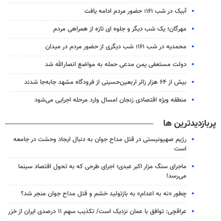
آبیک در شب ۱۶۱؛ حضور مردم ادامه یافت
مهرگان؛ یک شب دیگر و جلوه ای تازه از همراهی مردم
محمدیه در شب ۱۶۱؛ شب دیگری از حضور مردم در میدان
دولت مستعفی یمن مدعی حمله به مواضع انصارالله شد
بیش از ۶۴ هزار زائر اربعین‌حسینی از فرودگاه مشهد جابه‌جا شدند
منطقه ویژه اقتصادی زنجان امسال وارد مرحله اجرایی می‌شود
پربازدیدترین ها
رژیم صهیونیستی در قتل مداح جوان به دنبال ایجاد وحشت در جامعه
است
ماجرای سنگ مزار اکبر عبدی؛ اجرای طرحی که به تحول اقتصاد سینما
می‌رسد!
چطور «نه به اعدام» به بازتولید خشم و قتل مداح جوان منجر شد؟
عراقچی: توافق با عمان نزدیک است/ تکذیب سهم ۱۱ درصدی ایران از خزر