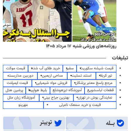
روزنامه‌های ورزشی شنبه ۱۷ مرداد ۱۴۰۵
تبلیغات
قیمت شیشه سکوریت
سفیر
خرید طلای آب شده
قیمت موکت
تور کربلا
استند تسلیت
مداحی اربعین
دوربین مداربسته
مرجع پاسخ معتبر پزشکان
فروش مواد شیمیایی
قیمت ایمپلنت
قطعات لباسشویی
آموزشگاه تیزهوشان
بلیط هواپیما
پرشین هتل
نمایندگی بوش در تهران
بهترین جراح بینی
آموزشگاه زبان ملل
قیمت و خرید سمعک نامرئی
مهرینو