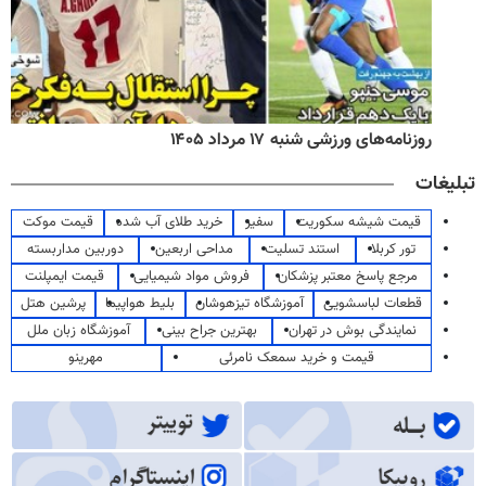
روزنامه‌های ورزشی شنبه ۱۷ مرداد ۱۴۰۵
تبلیغات
قیمت شیشه سکوریت
سفیر
خرید طلای آب شده
قیمت موکت
تور کربلا
استند تسلیت
مداحی اربعین
دوربین مداربسته
مرجع پاسخ معتبر پزشکان
فروش مواد شیمیایی
قیمت ایمپلنت
قطعات لباسشویی
آموزشگاه تیزهوشان
بلیط هواپیما
پرشین هتل
نمایندگی بوش در تهران
بهترین جراح بینی
آموزشگاه زبان ملل
قیمت و خرید سمعک نامرئی
مهرینو