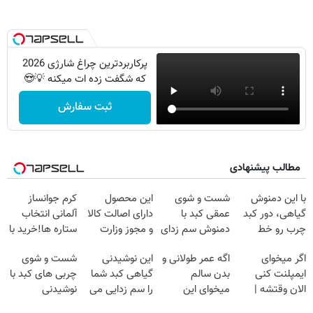
پرکاربردترین چراغ شارژی 2026
که شگفت زده ات میکنه 💡😍
ثبت سفارش
مطالب پیشنهادی
با این دمنوش
شست و شوی
این محصول
کرم جوانساز
گیاهی، دور کبد
عمقی کبد با
دارای اصالت کالا
آلمانی انتخاب
چرب رو خط
دمنوش سم زدای
و مجوز وزارت
ستاره ها!خرید با
بکش!
گیاهی
بهداشت
تخفیف
اگر میخوای
اگه عمر طولانی و
این نوشیدنی
شست و شوی
است(55%تخفیف)
ایمپلنت کنی
بدن سالم
گیاهی کبد شما
چربی های کبد با
الان وقتشه |
میخوای این
را سم زدایی می
نوشیدنی
فقط با ۲۵
نوشیدنی رو با
کند (با ضمانت
گیاهی(55%تخفیف)