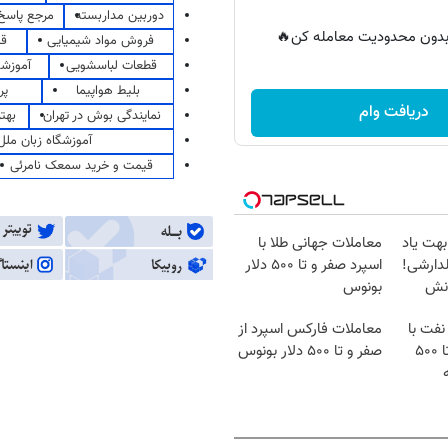
دوربین مداربسته
مرجع پاسخ 
ر بدون محدودیت معامله کن🔥
فروش مواد شیمیایی
قی
قطعات لباسشویی
آموزشگ
بلیط هواپیما
پر
دریافت وام
نمایندگی بوش در تهران
بهت
آموزشگاه زبان ملل
قیمت و خرید سمعک نامرئی
بهت یاد
معاملات جهانی طلا با
دارشی!
اسپرد صفر و تا ۵۰۰ دلار
انش
بونوس
نفت با
معاملات فارکس اسپرد از
اسپرد از صفر و تا ۵۰۰
صفر و تا ۵۰۰ دلار بونوس