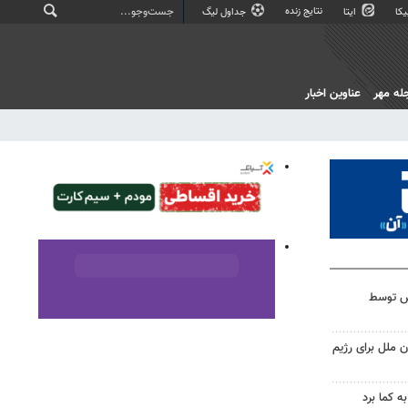
نتایج زنده
کا
ایتا
جداول لیگ
له مهر
عناوین اخبار
بس توسط
 ملل برای رژیم
ه کما برد