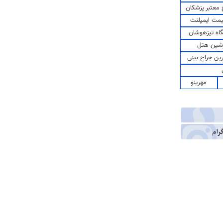
معتبر پزشکان
مت ایمپلنت
اه تیزهوشان
شین هتل
رین جراح بینی
مهرینو