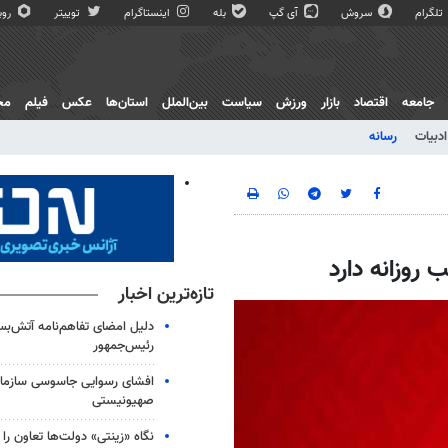
تلگرام
سروش
آی گپ
بله
اینستاگرام
توییتر
روبی
جامعه
اقتصاد
بازار
ورزش
سیاست
بین‌الملل
استان‌ها
عکس
فیلم
مج
ادبیات
رسانه
تازه‌ترین اخبار
دلیل امضای تفاهم‌نامه آتش‌
رئیس‌جمهور
افشای رسوایی جاسوسی سازمان
صهیونیستی
نگاه «زینتی» دولت‌ها تعاون را ب