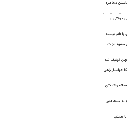
داشتن محاصره
 جولانی در
 با ناتو نیست
در مشهد نجات
 خواستار راهی
صمانه واشنگتن
 به حمله اخیر
با همتای