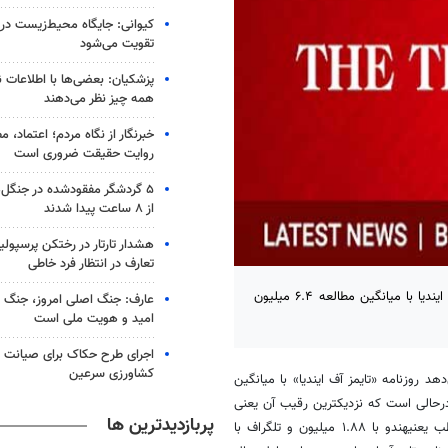
کیوانی: جایگاه محیط‌زیست در
تقویت می‌شود
پزشکیان: بعضی‌ها با اطلاعات ن
همه چیز نظر می‌دهند
خبرنگار از نگاه مردم؛ اعتماد، مط
روایت حقیقت ضروری است
۵ گردشگر مفقودشده در جنگل
از ۸ ساعت پیدا شدند
هشدار تارتار در رختکن پرسپول
تعارف در انتظار فرد خاطی
آمارهای آی آر اس در نیمه دوم سال ۲۰۱۹ نشان می‌دهد روزنامه تایمز آف ایندیا با میانگین مطالعه ۶.۴ میلیون
عارف: جنگ اصلی امروز، جنگ رو
امید و هویت ملی است
اجرای طرح حکاک برای صیانت ا
کشاورزی سرعین
 در نیمه دوم سال ۲۰۱۹ نشان می‌دهد روزنامه «تایمز آف ایندیا» با میانگین
 این درحالی است که نزدیکترین رقیب آن یعنی
پربازدیدترین ها
هندوستان تایمز ۳.۶ میلیون خواننده دارد. همچنین دیگر روزنامه‌های پرمخاطب یعنیهندو با ۱.۸۸ میلیون و تلگراف با