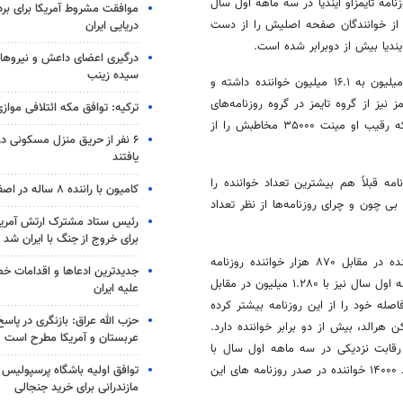
وزنامه تایمزآو ایندیا در سه ماهه اول سال
موافقت مشروط آمریکا برای بر
تر بدست آورد در حالیکه هندوستان تایمز ۱۲۰ هزار نفر از خوانندگان صفحه اصلیش را از دست
دریایی ایران
یندیا بیش از دوبرابر شده است.
درگیری اعضای داعش و نیروهای
سیده زینب
از نظر تعداد کل خوانندگان روزنامه تایمزآو ایندیا رشد ۶ درصدی را از ۱۵.۲ میلیون به ۱۶.۱ میلیون خواننده داشته و
ز نیز از گروه تایمز در گروه روزنامه‌های
ترکیه: توافق مکه ائتلافی موازی
انگلیسی زبان با یک میلیون خواننده رشد ۲۷۰۰۰ نفری داشته است درحالی که رقیب او مینت ۳۵۰۰۰ مخاطبش را از
۶ نفر از حریق منزل مسکونی 
یافتند
امه قبلاً هم بیشترین تعداد خواننده را
کامیون با راننده ۸ ساله در اصفهان توقیف شد
ی چون و چرای روزنامه‌ها از نظر تعداد
رئیس ستاد مشترک ارتش آمریکا
برای خروج از جنگ با ایران شد
در شهر مومبای صفحه اصلی روزنامه تایمز آو ایندیا ۱.۳۲۰ میلیون نفر خواننده در مقابل ۸۷۰ هزار خواننده روزنامه
جدیدترین ادعاها و اقدامات خ
هندوستان تایمز در سه ماهه دوم سال بوده است. البته پیشاپیش در سه ماهه اول سال نیز با ۱.۲۸۰ میلیون در مقابل
علیه ایران
اصله خود را از این روزنامه بیشتر کرده
حزب الله عراق: بازنگری در پاسخ
ن هرالد، بیش از دو برابر خواننده دارد.
عربستان و آمریکا مطرح است
ز آو ایندیا رقابت نزدیکی در سه ماهه اول سال با
توافق اولیه باشگاه پرسپولیس 
رقیبش روزنامه هیندو داشت، اکنون از آن فاصله گرفته و بدین ترتیب با تعداد ۱۴۰۰۰ خواننده در صدر روزنامه های این
مازندرانی برای خرید جنجالی