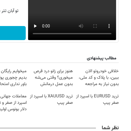
تو آبان تت
مطالب پیشنهادی
خلافی خودروتو الان
هنوز برای زانو درد قرص
میخوایم رایگان 
ببین، با پلاک و کد ملی،
میخوری؟ وقتی می‌شه
بدیم چجوری پول
بدون نیاز به مراجعه
بدون عمل درمانش
باور نداری امتح
حضوری
کرد؟؟؟؟
مجانیه
ترید EURUSD با اسپرد از
ترید XAUUSD با اسپرد از
معاملات جهانی 
صفر پیپ
صفر پیپ
دلار بونوس اولیه
نظر شما