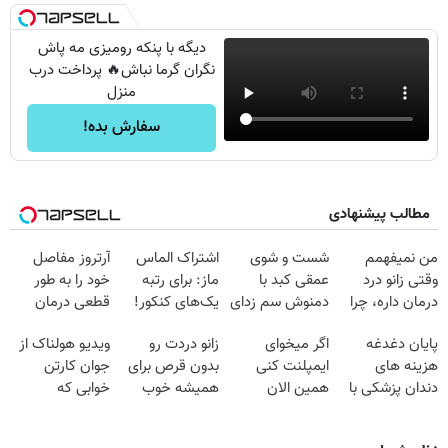
دیگه با پنکه رومیزی مه پاش
نگران گرما نباش🔥 پرداخت درب
منزل
سفارش بده!
مطالب پیشنهادی
من نمیفهمم
شست و شوی
اشتراک الماس
آرتروز مفاصل
وقتی زانو درد
عمقی کبد با
ماز: برای رتبه
خود را به طور
درمان داره، چرا
دمنوش سم زدای
یک‌های کنکور!
قطعی درمان
دردش رو داری
گیاهی
کنید!
پایان دغدغه
اگر میخوای
زانو دردت رو
ویدیو هولناک از
تحمل میکنی؟❗
◗پرسش‌نامه◖
هزینه های
ایمپلنت کنی
بدون قرص برای
جوان کارتن
دندان پزشکی با
همین الان
همیشه خوب
خوابی که
پک سفید کننده
وقتشه | فقط با
کن! (قدم اول،
میلیاردر شد.
خانگی
۲۵ میلیون
پرسش‌نامه)
آموزش رایگان