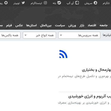
تلگرام
سروش
آی گپ
بله
اینستاگرام
توییتر
روبی
جامعه
اقتصاد
بازار
ورزش
سیاست
بین‌الملل
استان‌ها
عکس
فیلم
مج
یلترها
همه سرویس‌ها
همه انواع خبر
همه باکس‌ها
ارمحال و بختیاری
 بهره‌وری و تکمیل طرح‌های نیمه‌تمام در
ب آتریوم و انرژی خورشیدی
م و انرژی خورشیدی بر بهینه‌سازی مصرف