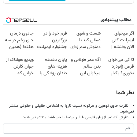
مطالب پیشنهادی
اگر میخوای
شست و شوی
فرم خود را در
جادوی درمان
ایمپلنت کنی
عمقی کبد با
بزرگترین
جای زخم در سه
الان وقتشه |
دمنوش سم زدای
جشنواره ایمپلنت
هفته! (همین
فقط با ۲۵
گیاهی
تهران پر کنید ! |
حالا رایگان
تا کی می‌خوای
اگه عمر طولانی و
پایان دغدغه
ویدیو هولناک از
میلیون تومان!!!
فقط ۲۵ میلیون
صحبت کنید)
قرص زانودرد
بدن سالم
هزینه های
جوان کارتن
بخوری؟ یکبار
میخوای این
دندان پزشکی با
خوابی که
اصولی درمانش
نوشیدنی رو با
پک سفید کننده
میلیاردر شد.
کن
تخفیف بخر
خانگی
آموزش رایگان
نظر شما
نظرات حاوی توهین و هرگونه نسبت ناروا به اشخاص حقیقی و حقوقی منتشر
نمی‌شود.
نظراتی که غیر از زبان فارسی یا غیر مرتبط با خبر باشد منتشر نمی‌شود.