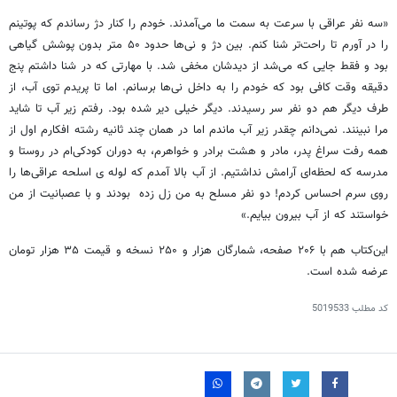
«سه نفر عراقی با سرعت به سمت ما می‌آمدند. خودم را کنار دژ رساندم که پوتینم
را در آورم تا راحت‌تر شنا کنم. بین دژ و نی‌ها حدود ۵۰ متر بدون پوشش گیاهی
بود و فقط جایی که می‌شد از دیدشان مخفی شد. با مهارتی که در شنا داشتم پنج
دقیقه وقت کافی بود که خودم را به داخل نی‌ها برسانم. اما تا پریدم توی آب، از
طرف دیگر هم دو نفر سر رسیدند. دیگر خیلی دیر شده بود. رفتم زیر آب تا شاید
مرا نبینند. نمی‌دانم چقدر زیر آب ماندم اما در همان چند ثانیه رشته افکارم اول از
همه رفت سراغ پدر، مادر و هشت برادر و خواهرم، به دوران کودکی‌ام در روستا و
مدرسه که لحظه‌ای آرامش نداشتیم. از آب بالا آمدم که لوله ی اسلحه عراقی‌ها را
روی سرم احساس کردم! دو نفر مسلح به من زل زده بودند و با عصبانیت از من
خواستند که از آب بیرون بیایم.»
این‌کتاب هم با ۲۰۶ صفحه، شمارگان هزار و ۲۵۰ نسخه و قیمت ۳۵ هزار تومان
عرضه شده است.
کد مطلب
5019533