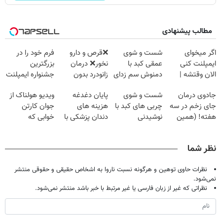
مطالب پیشنهادی
اگر میخوای
شست و شوی
❌قرص‌ و دارو
فرم خود را در
ایمپلنت کنی
عمقی کبد با
نخور❌ درمان
بزرگترین
الان وقتشه |
دمنوش سم زدای
زانودرد بدون
جشنواره ایمپلنت
فقط با ۲۵
گیاهی
قرص
تهران پر کنید ! |
جادوی درمان
شست و شوی
پایان دغدغه
ویدیو هولناک از
میلیون تومان!!!
فقط ۲۵ میلیون
جای زخم در سه
چربی های کبد با
هزینه های
جوان کارتن
هفته! (همین
نوشیدنی
دندان پزشکی با
خوابی که
حالا رایگان
گیاهی(55%تخفیف)
پک سفید کننده
میلیاردر شد.
صحبت کنید)
خانگی
آموزش رایگان
نظر شما
نظرات حاوی توهین و هرگونه نسبت ناروا به اشخاص حقیقی و حقوقی منتشر
نمی‌شود.
نظراتی که غیر از زبان فارسی یا غیر مرتبط با خبر باشد منتشر نمی‌شود.