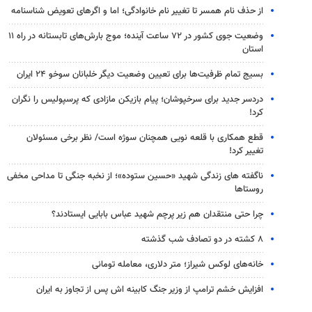
از حذف نام همسر تا تغییر نام خانوادگی؛ اما و اگرهای تعویض شناسنامه
وضعیت جوی کشور در ۷۲ ساعت آینده؛ موج بارش‌های تابستانه در راه ۱۱
استان
بسیج تمام ظرفیت‌ها برای تعیین وضعیت دیگر خلبانان سوخو ۲۴ ایران
دردسر جدید برای سرخپوشان؛ پیام بازیکن مازادی که پرسپولیس را نگران
کرد!
قطع همکاری با قلعه نویی همچنان سوژه است/ نظر برخی مسئولان
تغییر کرد!
ناگفته های زندگی شهید «حسین ستوده»؛ از نخبه جنگی تا مداحی مخفی
روستاها
چرا حتی منتقدان هم زیر پرچم شهید عباس بابایی ایستادند؟
۸ کشته در دو تصادف شب گذشته
خانه‌های لوکس شیراز؛ متر دلاری، معامله تومانی
افزایش خشم ترامپ از وزیر جنگ کابینه اش پس از تجاوز به ایران