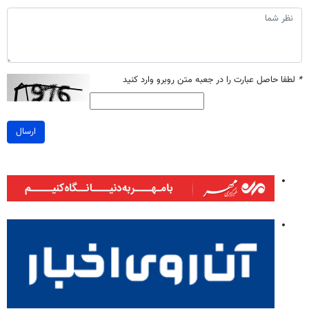
*
لطفا حاصل عبارت را در جعبه متن روبرو وارد کنید
ارسال