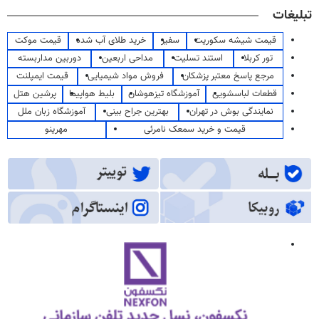
تبلیغات
قیمت شیشه سکوریت
سفیر
خرید طلای آب شده
قیمت موکت
تور کربلا
استند تسلیت
مداحی اربعین
دوربین مداربسته
مرجع پاسخ معتبر پزشکان
فروش مواد شیمیایی
قیمت ایمپلنت
قطعات لباسشویی
آموزشگاه تیزهوشان
بلیط هواپیما
پرشین هتل
نمایندگی بوش در تهران
بهترین جراح بینی
آموزشگاه زبان ملل
قیمت و خرید سمعک نامرئی
مهرینو