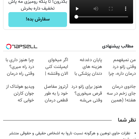
بگذرون! تا پنکه رومیزی مه پاش
تخفیف داره بخرش
سفارش بده!
مطالب پیشنهادی
من نمیفهمم
پایان دغدغه
اگر میخوای
چرا هنوز داری با
وقتی زانو درد
هزینه های
ایمپلنت کنی
درد راه میری؟
درمان داره، چرا
دندان پزشکی با
الان وقتشه |
وقتی راه درمان
دردش رو داری
پک سفید کننده
فقط با ۲۵
جلو پاته!
جادوی درمان
هنوز برای زانو درد
آرتروز مفاصل
ویدیو هولناک از
تحمل میکنی؟❗
خانگی
میلیون تومان!!!
جای زخم در سه
قرص میخوری؟
خود را به طور
جوان کارتن
هفته! (همین
وقتی می‌شه
قطعی درمان
خوابی که
حالا رایگان
بدون عمل
کنید!
میلیاردر شد.
صحبت کنید)
درمانش کرد؟؟؟؟
◗پرسش‌نامه◖
آموزش رایگان
نظر شما
نظرات حاوی توهین و هرگونه نسبت ناروا به اشخاص حقیقی و حقوقی منتشر