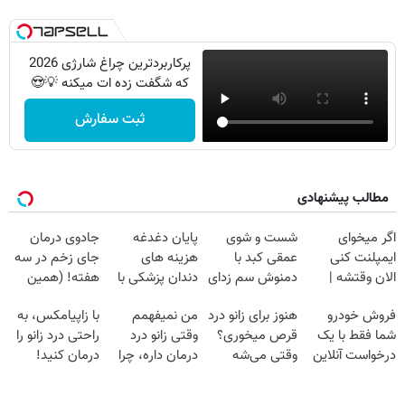
پرکاربردترین چراغ شارژی 2026
که شگفت زده ات میکنه 💡😍
ثبت سفارش
مطالب پیشنهادی
اگر میخوای
شست و شوی
پایان دغدغه
جادوی درمان
ایمپلنت کنی
عمقی کبد با
هزینه های
جای زخم در سه
الان وقتشه |
دمنوش سم زدای
دندان پزشکی با
هفته! (همین
فقط با ۲۵
گیاهی
پک سفید کننده
حالا رایگان
فروش خودرو
هنوز برای زانو درد
من نمیفهمم
با زاپیامکس، به
میلیون تومان!!!
خانگی
صحبت کنید)
شما فقط با یک
قرص میخوری؟
وقتی زانو درد
راحتی درد زانو را
درخواست آنلاین
وقتی می‌شه
درمان داره، چرا
درمان کنید!
✔
بدون عمل
دردش رو داری
درمانش کرد؟؟؟؟
تحمل میکنی؟❗