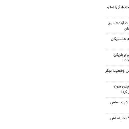
انوادگی؛ اما و
 کشور در ۷۲ ساعت آینده؛ موج
به همسایگان
ام بازیکن
رد!
ین وضعیت دیگر
چنان سوژه
کرد!
 شهید عباس
گ کابینه اش