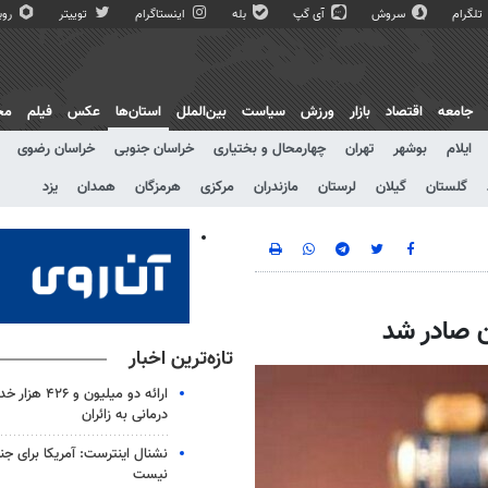
تلگرام
سروش
آی گپ
بله
اینستاگرام
توییتر
روبی
جامعه
اقتصاد
بازار
ورزش
سیاست
بین‌الملل
استان‌ها
عکس
فیلم
مج
ایلام
بوشهر
تهران
چهارمحال و بختیاری
خراسان جنوبی
خراسان رضوی
گلستان
گیلان
لرستان
مازندران
مرکزی
هرمزگان
همدان
یزد
 صادر شد
تازه‌ترین اخبار
ارائه دو میلیون
درمانی به زائران
نشنال اینترست: آمریکا برای جن
نیست