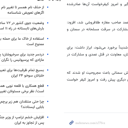
یر و امروز کیفرخواست آن‌ها صادرشده
از حذف نام همسر تا تغییر نام خ
اگرهای تعویض شناسنامه
عمد صاحب مغازه طلافروشی شد، افزود:
وضعیت جوی
بارش‌های تابستانه در راه ۱۱ استان
 مشارکت در سرقت مسلحانه در سمنان و
استفاده از خاک ما برای حمله 
ممنوع است
دیداً برخورد می‌شود، ابراز داشت: برای
دردسر جدید برای سرخپوشان؛ پی
ان، معاونت در قتل عمدی و مشارکت در
مازادی که پرسپولیس را نگران ک
بسیج تمام ظرفیت‌ها برای تعی
روش سمنانی باعث مجروحیت او شدند که
خلبانان سوخو ۲۴ ایران
سیر پرونده به‌سوی دیگری پیش رفت و امروز کیفر خواست
قطع همکاری با قلعه نویی هم
است/ نظر برخی مسئولان تغییر 
چرا حتی منتقدان هم زیر پرچم
بابایی ایستادند؟
افزایش خشم ترامپ از وزیر جن
پس از تجاوز به ایران