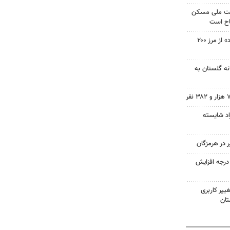
ضت ملی مسکن
چاپ چهل‌ونهم «تن‌تن و سندباد» از مرز ۲۰۰
نه گلستان به
راد شایسته
ای هوا در خراسان رضوی ۴ درجه افزایش
ییر کاربری
تان