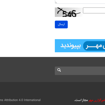
ارسال
 Attribution 4.0 International