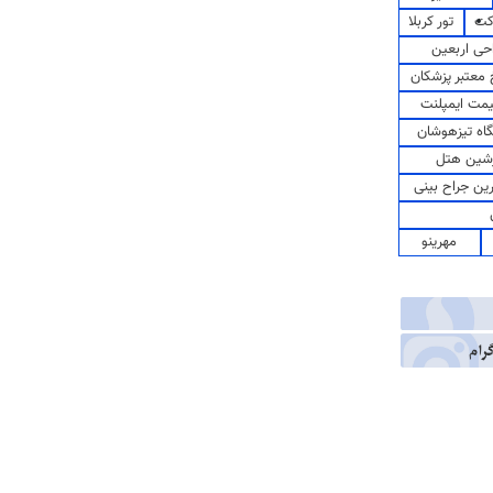
کت
تور کربلا
حی اربعین
معتبر پزشکان
مت ایمپلنت
اه تیزهوشان
شین هتل
رین جراح بینی
مهرینو