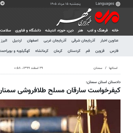
پنجشنبه ۱۵ مرداد ۱۴۰۵
خانه
فرهنگ و ادب
هنر
دين، حوزه، انديشه
دانشگاه و فناوری
سلامت
عناوین اخبار
آذربایجان شرقی
آذربایجان غربی
اصفهان
اردبیل
البرز
فارس
قزوین
قم
کردستان
کرمان
کرمانشاه
کهگیلویه و بویراحمد
استانها
سمنان
۲۹ اسفند ۱۳۹۹، ۰:۵۸
دادستان استان سمنان:
کیفرخواست سارقان مسلح طلافروشی سمنان