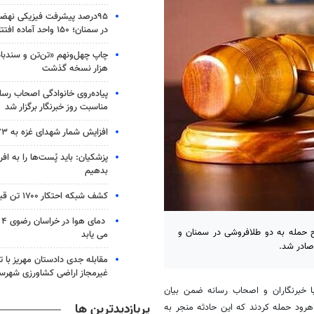
۹۵درصد پیشرفت فیزیکی نه
در سمنان؛ ۱۵۰ واحد آماده افتتاح است
هزار نسخه گذشت
پیاده‌روی خانوادگی اصحاب رسا
مناسبت روز خبرنگار برگزار شد
افزایش شمار شهدای غزه به ۷۳ هزار و ۳۸۲ نفر
پزشکیان: باید پُست‌ها را به اف
بدهیم
کشف شبکه احتکار ۱۷۰۰ تن قیر در هرمزگان
دم
ح حمله به دو طلافروشی در سمنان و
می یابد
صادر شد.
مقابله جدی دادستان مهریز با تغ
غیرمجاز اراضی کشاورزی شهرس
 خبرنگاران و اصحاب رسانه ضمن بیان
پربازدیدترین ها
شاهرود حمله کردند که این حادثه منجر به