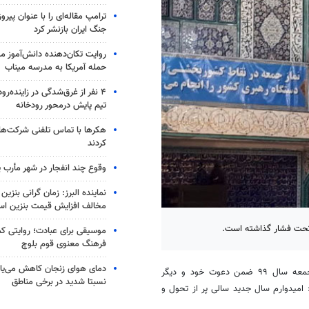
ترامپ مقاله‌ای را با عنوان پیرو
جنگ ایران بازنشر کرد
روایت تکان‌دهنده دانش‌آموز می
حمله آمریکا به مدرسه میناب
تیم پایش درمحور رودخانه
هکرها با تماس تلفنی شرکت‌ه
کردند
وقوع چند انفجار در شهر مأرب 
نماینده البرز: زمان گرانی بن
مخالف افزایش قیمت بنزین ا
 تحت فشار گذاشته است.
موسیقی برای عبادت؛ روایتی کم
فرهنگ معنوی قوم بلوچ
دمای هوای زنجان کاهش می‌یاب
، حجت السلام محمود نورپور در آخرین خطبه نماز جمعه سال ۹۹ ضمن دعوت خود و دیگر
نسبتا شدید در برخی مناطق
 امیدوارم سال جدید سالی پر از تحول و