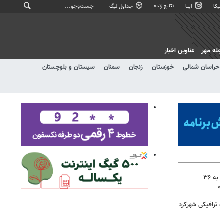
نتایج زنده
کا
ایتا
جداول لیگ
له مهر
عناوین اخبار
خراسان شمالی
خوزستان
زنجان
سمنان
سیستان و بلوچستان
امدادرسانی هلال احمر اصفهان به ۳۶
 ترافیکی شهرکرد