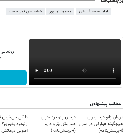
برچسب‌ها
امام جمعه گلستان
محمود نور پور
خطبه های نماز جمعه
رونمایی
دن
مطالب پیشنهادی
درمان زانو درد، بدون
درمان زانو درد بدون
تا کی می‌خوای 
۱۴
روزنامه‌های صبح پنج‌شنبه ۱۵ مرداد ۱۴۰۵
روزنام
هیچگونه عوارض در منزل
عمل،تزریق و دارو
زانودرد بخوری؟ ی
(◂پرسش‌نامه)
(◂پرسش‌نامه)
اصولی درمانش 