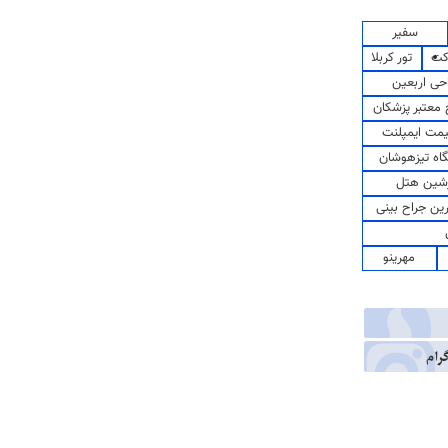
سفیر
کت
تور کربلا
حی اربعین
معتبر پزشکان
مت ایمپلنت
اه تیزهوشان
شین هتل
رین جراح بینی
مهرینو