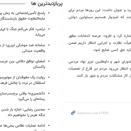
پربازدیدترین ها
رد و عنوان داشت: این روزها مردم برای
پاسخ تأمین‌اجتماعی به زمان پ
کنند که امیدوار هستیم مسئولین دولتی
مابه‌التفاوت حقوق بازنشستگان
ترامپ: فکر می‌کنم جنگ با ایران
می‌یابد
اره کرد و افزود: عرصه انتخابات مظهر
هیأت نظارت و اجرایی انتظار داریم ضمن
سامانه ضد موشکی لیزری؛ از ب
نباید حق کسی ضایع شود.
واقعیت میدانی
امضای توافق دفاعی بین عربستا
ورای شهر و داوطلبین عزیز نهاد مردمی
پاکستان
نتظار می‌رود مردم نیز فارغ از تعصبات
ز کار مشکلات مردم و شهر باز کنند.
روایت یک حقوقدان از موتورسوا
استقلال در تردد یا چالش فرهن
«کشمیری»؛ وقتی برچسب‌سازی
رسانه‌ای را می‌گیرد
محسن رضایی: اجازه باز شدن 
تنگه هرمز را نخواهیم داد
ادامه عملیات نظامی یمنی‌ها عل