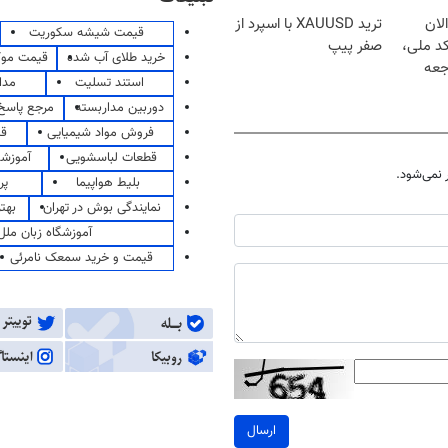
لان
ترید XAUUSD با اسپرد از
قیمت شیشه سکوریت
کد ملی،
صفر پیپ
خرید طلای آب شده
قیمت مو
جعه
استند تسلیت
مدا
دوربین مداربسته
مرجع پاسخ 
فروش مواد شیمیایی
قی
قطعات لباسشویی
آموزشگ
نمی‌شود.
بلیط هواپیما
پر
نمایندگی بوش در تهران
بهت
آموزشگاه زبان ملل
قیمت و خرید سمعک نامرئی
ارسال