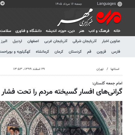
جمعه ۱۶ مرداد ۱۴۰۵
خانه
فرهنگ و ادب
هنر
دين، حوزه، انديشه
دانشگاه و فناوری
سلامت
عناوین اخبار
آذربایجان شرقی
آذربایجان غربی
اصفهان
اردبیل
البرز
فارس
قزوین
قم
کردستان
کرمان
کرمانشاه
کهگیلویه و بویراحمد
استانها
تهران
۲۹ اسفند ۱۳۹۹، ۱۳:۵۳
امام جمعه گلستان:
گرانی‌های افسار گسیخته مردم را تحت فشار