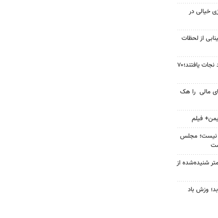
زی خیالی در
نابی از لحظات
۴ نفر از غرق‌شدگی در زاینده‌رود نجات یافتند؛۷۰
ای مالی را هک
یمن+ فیلم
زین نیست؛ مجلس
ست
تر شنیده‌شده از
د؛ وزش باد