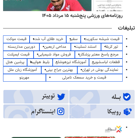
روزنامه‌های ورزشی پنج‌شنبه ۱۵ مرداد ۱۴۰۵
تبلیغات
قیمت شیشه سکوریت
سفیر
خرید طلای آب شده
قیمت موکت
تور کربلا
استند تسلیت
مداحی اربعین
دوربین مداربسته
مرجع پاسخ معتبر پزشکان
فروش مواد شیمیایی
قیمت ایمپلنت
قطعات لباسشویی
آموزشگاه تیزهوشان
بلیط هواپیما
پرشین هتل
نمایندگی بوش در تهران
بهترین جراح بینی
آموزشگاه زبان ملل
قیمت و خرید سمعک نامرئی
مهرینو