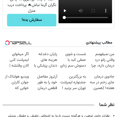
نگران گرما نباش🔥 پرداخت درب
منزل
سفارش بده!
مطالب پیشنهادی
من نمیفهمم
شست و شوی
پایان دغدغه
اگر میخوای
وقتی زانو درد
عمقی کبد با
هزینه های
ایمپلنت کنی
درمان داره، چرا
دمنوش سم زدای
دندان پزشکی با
الان وقتشه |
دردش رو داری
گیاهی
پک سفید کننده
فقط با ۲۵
جادوی درمان
به بزرگترین
آرتروز مفاصل
ویدیو هولناک از
تحمل میکنی؟❗
خانگی
میلیون تومان!!!
جای زخم در سه
جشنواره ایمپلنت
خود را به طور
جوان کارتن
هفته! (همین
تهران سر بزنید !
قطعی درمان
خوابی که
حالا رایگان
| فقط ۲۵
کنید!
میلیاردر شد.
صحبت کنید)
میلیون !
◗پرسش‌نامه◖
آموزش رایگان
نظر شما
نظرات حاوی توهین و هرگونه نسبت ناروا به اشخاص حقیقی و حقوقی منتشر