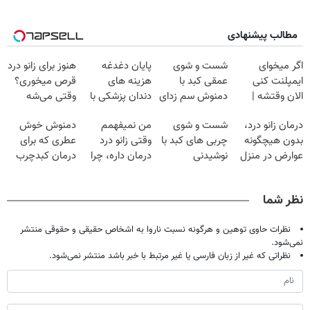
مطالب پیشنهادی
اگر میخوای
شست و شوی
پایان دغدغه
هنوز برای زانو درد
ایمپلنت کنی
عمقی کبد با
هزینه های
قرص میخوری؟
الان وقتشه |
دمنوش سم زدای
دندان پزشکی با
وقتی می‌شه
فقط با ۲۵
گیاهی
پک سفید کننده
بدون عمل
درمان زانو درد،
شست و شوی
من نمیفهمم
دمنوش خوش
میلیون تومان!!!
خانگی
درمانش کرد؟؟؟؟
بدون هیچگونه
چربی های کبد با
وقتی زانو درد
عطری که برای
عوارض در منزل
نوشیدنی
درمان داره، چرا
درمان کبدچرب
(◂پرسش‌نامه)
گیاهی(55%تخفیف)
دردش رو داری
معجزه میکنه
تحمل میکنی؟❗
نظر شما
نظرات حاوی توهین و هرگونه نسبت ناروا به اشخاص حقیقی و حقوقی منتشر
نمی‌شود.
نظراتی که غیر از زبان فارسی یا غیر مرتبط با خبر باشد منتشر نمی‌شود.