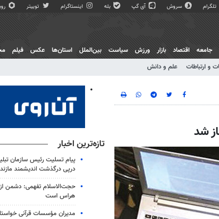
تلگرام
سروش
آی گپ
بله
اینستاگرام
توییتر
روبی
جامعه
اقتصاد
بازار
ورزش
سیاست
بین‌الملل
استان‌ها
عکس
فیلم
مج
ت و ارتباطات
علم و دانش
از شد
تازه‌ترین اخبار
پیام تسلیت رئیس سازمان تبلی
درپی درگذشت اندیشمند مازندر
حجت‌الاسلام تفهمی: دشمن از ق
هراس است
مدیران مؤسسات قرآنی خواستار