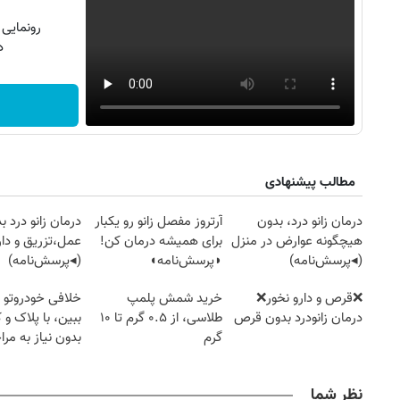
رونمایی
دن
مطالب پیشنهادی
درمان زانو درد، بدون
آرتروز مفصل زانو رو یکبار
درمان زانو درد ب
هیچگونه عوارض در منزل
برای همیشه درمان کن!
عمل،تزریق و دار
(◂پرسش‌نامه)
◗پرسش‌نامه◖
(◂پرسش‌نامه)
❌قرص‌ و دارو نخور❌
خرید شمش پلمپ
خلافی خودروتو ا
درمان زانودرد بدون قرص
طلاسی، از ۰.۵ گرم تا ۱۰
ببین، با پلاک و 
گرم
بدون نیاز به مرا
حضوری
نظر شما