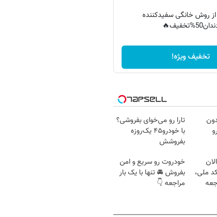
 از روش خانگی سفیدکننده
دان50%تخفیف🔥
تخفیف ویژه!
دون
تارا رو می‌خوای بفروشی؟
و
با خودرو۴۵ یک‌روزه
بفروشش
لان
خودروت رو سریع و امن
کد ملی،
بفروش 🚘 تنها با یک بار
جعه
مراجعه 👇