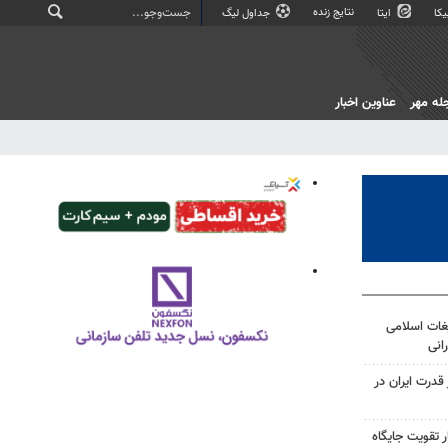
نتایج زنده
کا
ایتا
جداول لیگ
له مهر
عناوین اخبار
غات اسلامی
انی
درت ایران در
 تقویت جایگاه