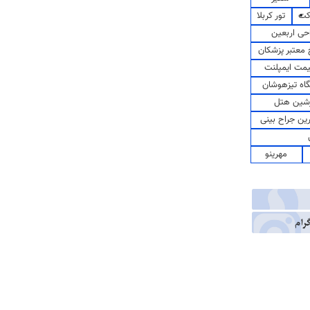
کت
تور کربلا
حی اربعین
معتبر پزشکان
مت ایمپلنت
اه تیزهوشان
شین هتل
رین جراح بینی
مهرینو