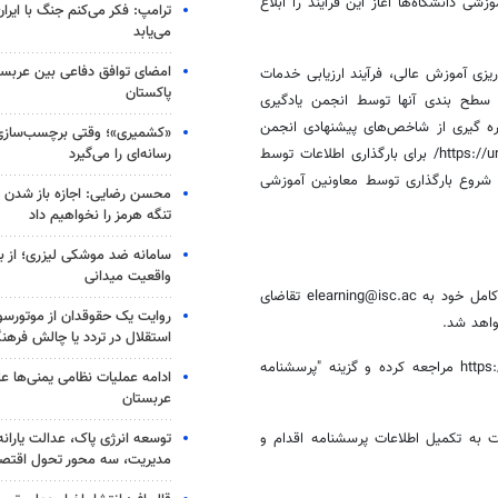
 دانشگاه‌ها آغاز این فرایند را ابلاغ
ترامپ: فکر می‌کنم جنگ با ایران
می‌یابد
امضای توافق دفاعی بین عربستا
یزی
آموزش عالی، فرآیند ارزیابی خدمات
پاکستان
 سطح بندی آنها توسط انجمن یادگیری
گیری
از شاخص‌های پیشنهادی انجمن
«کشمیری»؛ وقتی برچسب‌سازی
رسانه‌ای را می‌گیرد
مورد تأیید نهایی کارگروه قرار گرفته و پورتال لازم در ISC به نشانی https://ur.isc.ac/ برای بارگذاری اطلاعات توسط
 شروع بارگذاری توسط معاونین آموزشی
محسن رضایی: اجازه باز شدن 
تنگه هرمز را نخواهیم داد
سامانه ضد موشکی لیزری؛ از ب
واقعیت میدانی
۱ - معاون آموزشی مؤسسه با ارسال ایمیل رسمی حاوی اسم مؤسسه و نام کامل خود به elearning@isc.ac تقاضای
روایت یک حقوقدان از موتورسوا
استقلال در تردد یا چالش فرهن
و پسورد دریافتی به سایت https://ur.isc.ac مراجعه کرده و گزینه "پرسشنامه
ادامه عملیات نظامی یمنی‌ها عل
عربستان
توسعه انرژی پاک، عدالت یارانه
بت به تکمیل اطلاعات پرسشنامه اقدام و
مدیریت، سه محور تحول اقتص