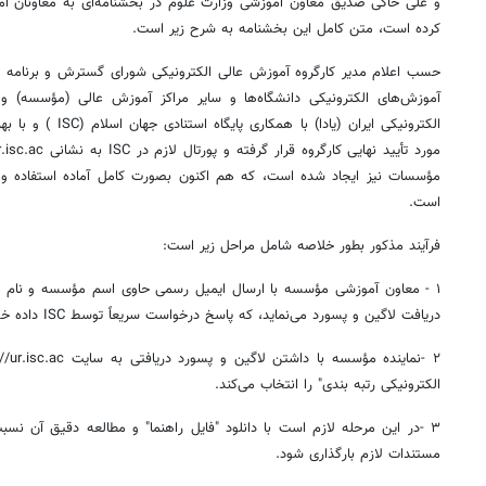
و علی خاکی صدیق معاون آموزشی وزارت علوم در بخشنامه‌ای به معاونان آموزشی
کرده است، متن کامل این بخشنامه به شرح زیر است.
حسب اعلام مدیر کارگروه آموزش عالی الکترونیکی شورای گسترش و برنامه
ر
آموزش‌های الکترونیکی دانشگاه‌ها و سایر مراکز آموزش عالی (مؤسسه) و
الکترونیکی ایران (
یادا
) با همکاری پایگاه استنادی جهان اسلام (ISC ) و با بهره
مؤسسات نیز ایجاد شده است، که هم اکنون
بصورت
کامل آماده استفاده و
است.
فرآیند مذکور
بطور
خلاصه شامل مراحل زیر است:
دریافت
لاگین
و پسورد می‌نماید، که پاسخ درخواست سریعاً توسط ISC داده خواهد شد.
۲ -نماینده مؤسسه با داشتن
لاگین
الکترونیکی رتبه بندی" را انتخاب می‌کند.
۳ -در این مرحله لازم است با دانلود "فایل راهنما" و مطالعه دقیق آن نس
مستندات لازم بارگذاری شود.