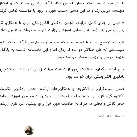
۴ -در مرحله بعد، متخصصان انجمن
یادا
، فرآیند ارزیابی مستندات و امتی
مؤسسه می‌پردازند و در این مسیر، حسب مورد و لزوم با مؤسسه تماس گرفته و
۵ -پس از اجرای کامل فرایند، انجمن یادگیری الکترونیکی ایران با همکاری ISC امتیازات و سطح بندی حاصل شده را
بطور
رسمی به مؤسسه و معاون آموزشی وزارت علوم، تحقیقات و فناوری اعلام 
لازم به توضیح است با توجه به اینکه هزینه اولیه طراحی فرآیند مذکور ت
موسساتی که طی حداکثر دو ماه از زمان ابلاغ این بخشنامه نسبت به بارگذاری 
هزینه بررسی و ارزیابی معاف خواهند بود.
حال آنکه بارگذاری اطلاعات پس از گذشت مهلت زمانی دوماهه، مستلزم پر
یادگیری الکترونیکی ایران خواهد بود.
الکترونیکی، لازم
می
دانم
مراتب قدرشناسی خود را از معاونان آموزشی دانش
خاطر تلاش و دقتی که در ارائه اطلاعات مورد نیاز برای پیشبرد این طرح ارزشمند
۱۴
روزنامه‌های صبح پنج‌شنبه ۱۵ مرداد ۱۴۰۵
روزنام
کد مطلب
5270149