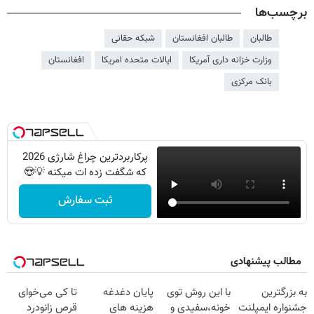
برچسب‌ها
طالبان
طالبان افغانستان
شبکه حقانی
وزارت خزانه داری آمریکا
ایالات متحده امریکا
افغانستان
بانک مرکزی
پرکاربردترین چراغ شارژی 2026
که شگفت زده ات میکنه 💡😍
ثبت سفارش
مطالب پیشنهادی
به بزرگترین
با این روش توی
پایان دغدغه
تا کی می‌خوای
جشنواره ایمپلنت
خونه،سفیدی و
هزینه های
قرص زانودرد