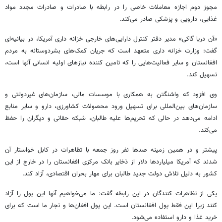
مجوز دوم اجازه معاملات خاصی را
در رابطه با
صادرات و صادرات مجدد مواد
غذایی، دارویی و پزشکی صادر می‌کند.
«آن دریا
گاکی
» مدیر دفتر کنترل دارایی‌های خارجی خزانه داری آمریکا، در بیانیه‌ای
گفت: وزارت خزانه داری متعهد است که جریان کمک‌های بشردوستانه به مردم
افغانستان و سایر فعالیت‌هایی را که تامین کننده نیازهای اولیه انسانی آنها است،
تسهیل کند.
وی افزود که واشنگتن به همکاری با موسسات مالی، سازمان‌های غیردولتی و
سازمان‌های
بین‌المللی
برای تسهیل ورود محصولات کشاورزی،
دارو
و سایر منابع
ادامه می‌دهد در حالی که تحریم‌ها علیه طالبان، شبکه حقانی و دیگران را حفظ
می‌کند.
پیشتر
و در همین زمینه صدها
نفر روز
جمعه با تظاهرات در کابل خواستار آن
شدند که آمریکا میلیاردها دلار از ذخایر بانک مرکزی افغانستان را در خارج از این
کشور به دلیل تلاش دولت جدید طالبان برای مهار بحران اقتصادی، آزاد کند.
یکی از تظاهرات کنندگان در این رابطه گفت: ما می‌خواهیم آنها این پول را آزاد
کنند زیرا این فقط پول افغانستان است. این پول افغان‌ها و تجار ما است که برای
خرید غذا و دارو استفاده می‌شود.