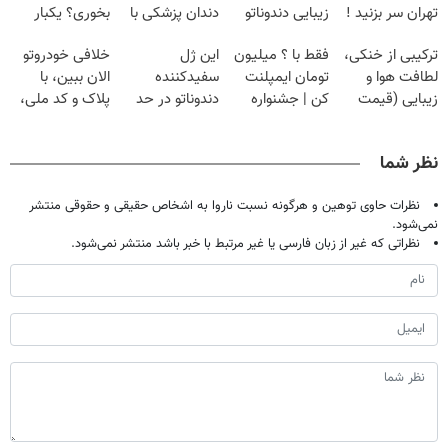
تهران سر بزنید !
زیبایی دندوناتو
دندان پزشکی با
بخوری؟ یکبار
| فقط ۲۵
برگردون
پک سفید کننده
اصولی درمانش
ترکیبی از خنکی،
فقط با ؟ میلیون
این ژل
خلافی خودروتو
میلیون !
(40%off)
خانگی
کن
لطافت هوا و
تومان ایمپلنت
سفیدکننده
الان ببین، با
زیبایی (قیمت
کن | جشنواره
دندوناتو در حد
پلاک و کد ملی،
باور نکردنی!)
تموم نشه !!!
لمینت سفید
بدون نیاز به
میکنه
مراجعه حضوری
نظر شما
(40%تخفیف)
نظرات حاوی توهین و هرگونه نسبت ناروا به اشخاص حقیقی و حقوقی منتشر
نمی‌شود.
نظراتی که غیر از زبان فارسی یا غیر مرتبط با خبر باشد منتشر نمی‌شود.