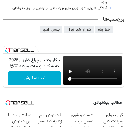
ویژه
آمادگی شورای شهر تهران برای بهره مندی از توانایی بسیج حقوقدان
برچسب‌ها
خط ویژه
شورای شهر تهران
پلیس راهور
پرکاربردترین چراغ شارژی 2026
که شگفت زده ات میکنه 💡😍
ثبت سفارش
مطالب پیشنهادی
اگر میخوای
شست و شوی
با دمنوش سم
نجاتش بده! با
ایمپلنت کنی
عمقی کبد با
زدا یه کبد صفر
این دمنوش