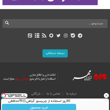
نسخه دسکتاپ
درباره ما
تماس با ما
بازرگانی
All Content by Mehr News Agency is licensed under a Creative Commons
90روز استفاده از چربیسوز گیاهی👋🏻خدافظی
Attribution 4.0 International License.
همیشگی با چاقی!خرید با تخفیف
خرید محصول