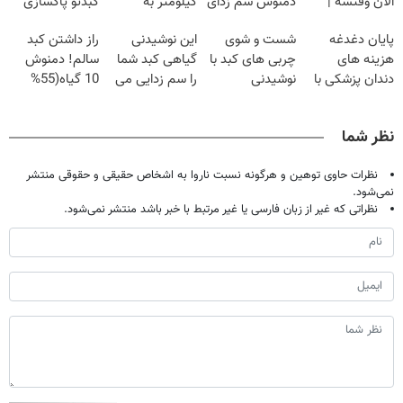
الان وقتشه |
دمنوش سم زدای
کیلومتر به
کبدتو پاکسازی
فقط با ۲۵
گیاهی
خودت هدیه بده
کن+ضمانت
پایان دغدغه
شست و شوی
این نوشیدنی
راز داشتن کبد
میلیون تومان!!!
مرجوعی
هزینه های
چربی های کبد با
گیاهی کبد شما
سالم! دمنوش
دندان پزشکی با
نوشیدنی
را سم زدایی می
10 گیاه(55%
پک سفید کننده
گیاهی(55%تخفیف)
کند (با ضمانت
تخفیف)
خانگی
مرجوعی)
نظر شما
نظرات حاوی توهین و هرگونه نسبت ناروا به اشخاص حقیقی و حقوقی منتشر
نمی‌شود.
نظراتی که غیر از زبان فارسی یا غیر مرتبط با خبر باشد منتشر نمی‌شود.