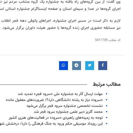
وی گفت: از بین گروه‌های راه یافته به جشنواره یک گروه منتخب مردم نیز دار
اجرای گروه‌ها در صدا و سیمای استان و صفحه اینستاگرام جشنواره استانی اس
لازم به ذکر است؛ در مسیر اجرای جشنواره، اجراهای پاتوقی دهه فجر انقلاب ت
نیز مسابقه حضوری اجرای زنده گروه‌ها با حضور هیئت داوران برگزار می‌شود.
کد مطلب
5411738
مطالب مرتبط
مهلت ارسال آثار به جشنواره ملی «سرود فجر» تمدید شد
«سرود» نیاز به رشته دانشگاهی دارد؟/ ضرورت‌های مغفول مانده
نشست تخصصی جشنواره سرود فجر برگزار می‌شود
روزنامه‌های اقتصادی چهارشنبه ۱۴ مرداد ۱۴۰۵
روزنامه
محمد گلریز دبیر علمی جشنواره سرود فجر شد
توجه به زمینه‌های راهبردی «سرود» در فعالیت‌های هنری کشور
این رویداد موسیقی حکم ورود به جنگ فرهنگی را دارد/ درخشش شهر