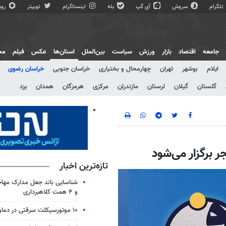
تلگرام
سروش
آی گپ
بله
اینستاگرام
توییتر
روبی
جامعه
اقتصاد
بازار
ورزش
سیاست
بین‌الملل
استان‌ها
عکس
فیلم
مج
ایلام
بوشهر
تهران
چهارمحال و بختیاری
خراسان جنوبی
خراسان رضوی
گلستان
گیلان
لرستان
مازندران
مرکزی
هرمزگان
همدان
یزد
 برگزار می‌شود
تازه‌ترین اخبار
و ۴ همت کلاهبرداری
۱۰ موتورسیکلت سرقتی در دماوند کشف شد