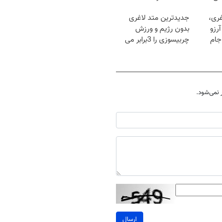
غری،
جدیدترین متد لاغری
رزو
بدون رژیم و ورزش
جام
چربیسوزی را 3برابر می
کند
نمی‌شود.
ارسال