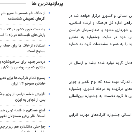
پربازدیدترین ها
از حذف نام همسر تا تغییر نام خ
 اینکه این جشنواره در ۲ بخش استانی و کشوری برگزار خواهد شد در
اگرهای تعویض شناسنامه
هی اداره کل فرهنگ و ارشاد اسلامی،
وضعیت جوی
ی شهرداری مشهد و صداوسیمای خراسان
بارش‌های تابستانه در راه ۱۱ استان
صوتی خود در سایت جشنواره به نشانی
 اجرای زنده خود را به همراه مشخصات گروه به شماره
استفاده از خاک ما برای حمله 
ممنوع است
دردسر جدید برای سرخپوشان؛ پی
ان گروه تولید شده باشد و ارسال اثر
مازادی که پرسپولیس را نگران ک
بسیج تمام ظرفیت‌ها برای تعی
 تدارک دیده شده که لوح تقدیر و جوایز
خلبانان سوخو ۲۴ ایران
ه‌های برگزیده به مرحله کشوری جشنواره
افزایش خشم ترامپ از وزیر جن
سرود فجر به میزان سهمیه استان، راهیابی مستقیم و بدون طی مراحل انتخابی ۵ گروه نخست به جشنواره بین‌المللی
پس از تجاوز به ایران
قطع همکاری با قلعه نویی هم
تانی جشنواره کارگاه‌های مهارت افزایی
است/ نظر برخی مسئولان تغییر 
چرا حتی منتقدان هم زیر پرچم