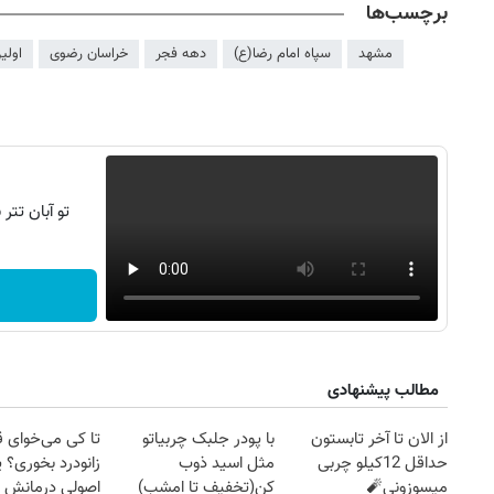
برچسب‌ها
مشهد
سپاه امام رضا(ع)
دهه فجر
خراسان رضوی
اولی
تو آبان تت
مطالب پیشنهادی
از الان تا آخر تابستون
با پودر جلبک چربیاتو
تا کی می‌خوای 
حداقل 12کیلو چربی
مثل اسید ذوب
زانودرد بخوری؟ ی
میسوزونی🧨
کن(تخفیف تا امشب)
اصولی درمانش 