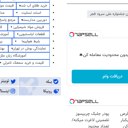
خرید طلای آب شده
قیمت مو
استند تسلیت
مدا
ن جشنواره ملی سرود فجر
دوربین مداربسته
مرجع پاسخ 
فروش مواد شیمیایی
قی
قطعات لباسشویی
آموزشگ
بلیط هواپیما
پر
نمایندگی بوش در تهران
بهت
ر بدون محدودیت معامله کن🔥
آموزشگاه زبان ملل
قیمت و خرید سمعک نامرئی
دریافت وام
قرص
پودر جلبک چربیسوز
کبار
تضمینی لاغرت میکنه/
کن
تعداد محدود