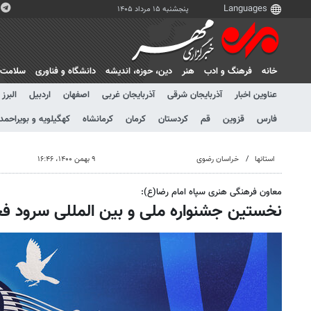
پنجشنبه ۱۵ مرداد ۱۴۰۵
خانه
فرهنگ و ادب
هنر
دين، حوزه، انديشه
دانشگاه و فناوری
سلامت
عناوین اخبار
آذربایجان شرقی
آذربایجان غربی
اصفهان
اردبیل
البرز
فارس
قزوین
قم
کردستان
کرمان
کرمانشاه
کهگیلویه و بویراحمد
استانها
خراسان رضوی
۹ بهمن ۱۴۰۰، ۱۶:۴۶
معاون فرهنگی هنری سپاه امام رضا(ع):
نخستین جشنواره ملی و بین المللی سرود فجر