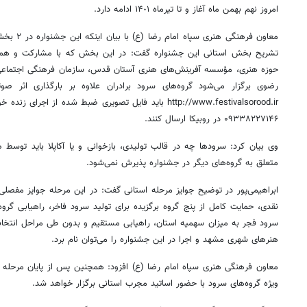
امروز نهم بهمن ماه آغاز و تا تیرماه ۱۴٠۱ ادامه دارد.
معاون فرهنگی هنری سپاه امام رضا (
ع)
با بیان
تشریح بخش استانی این جشنواره گفت: در این بخش که با مشارکت و همرا
حوزه هنری، مؤسسه آفرینش‌های هنری آستان قدس، سازمان فرهنگی اجتماع
رضوی برگزار می‌شود گروه‌های سرود برادران علاوه بر بارگذاری اثر 
http://www.festivalsorood.ir باید فایل تصویری ضبط شده از
۰۹۳۳۸۲۲۷۱۴۶ در
روبیکا
ارسال کنند.
وی بیان کرد: سرودها چه در قالب تولیدی، بازخوانی و یا
آکاپلا
باید توسط هم
متعلق به گروه‌های دیگر در جشنواره پذیرش نمی‌شود.
ابراهیمی‌پور در توضیح جوایز مرحله استانی گفت: در این مرحله جوایز مفصلی
نقدی، حمایت کامل از پنج گروه برگزیده برای تولید سرود فاخر، راهیابی گرو
هنرهای شهری مشهد و اجرا در این جشنواره را می‌توان نام برد.
معاون فرهنگی هنری سپاه امام رضا (
ع)
افزود: همچنین پس از پایان مرحله اس
ویژه گروه‌های سرود با حضور اساتید مجرب استانی برگزار خواهد شد.