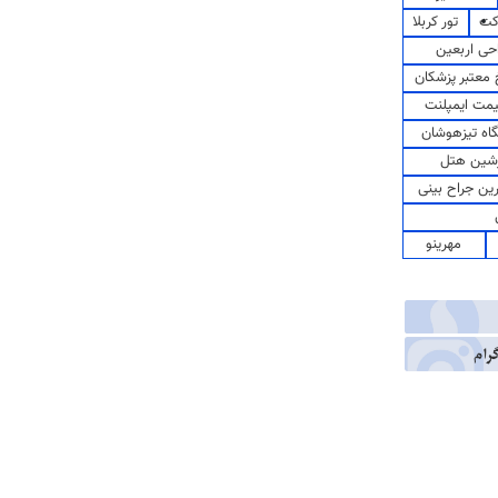
کت
تور کربلا
حی اربعین
معتبر پزشکان
مت ایمپلنت
اه تیزهوشان
شین هتل
رین جراح بینی
مهرینو