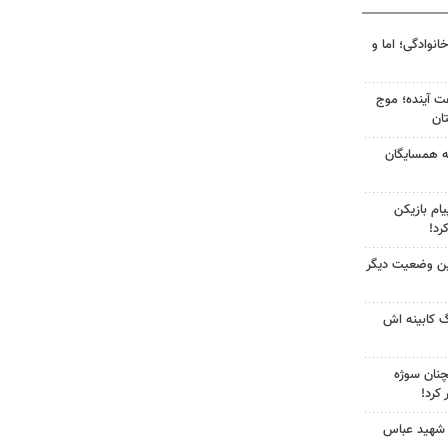
انوادگی؛ اما و
 کشور در ۷۲ ساعت آینده؛ موج
به همسایگان
ام بازیکن
رد!
ین وضعیت دیگر
گ کابینه اش
چنان سوژه
کرد!
 شهید عباس