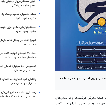
احیای مسافر پرواز اربعینی یزد
بسیج جامعه پزشکی
حمله نظامیان صهیونیست به ا
و غارت اموال آنها
اسماعیلیان:برنامه‌ای برای جیره‌
مشهد وجود ندارد
شیوع آفت در جنگل قائم کرمان؛
خوب نیست
افت ۳۰ درصدی تولید گندم د
خواستار حمایت دولت شدند
تخصیص ۱۲۰ میلیارد تومان
روستایی در همدان
ه ملی و بین‌المللی سرود فجر مصادف
واکنش قوه قضاییه به ادعای 
استقرار شهید لاریجانی
راه‌اندازی سامانه جامع فروش
روستایی با هدف حذف واسطه‌ه
 با هدف معرفی ظرفیت‌ها و توانمندی‌های
ن حوزه سرود در بخش برادران است که از