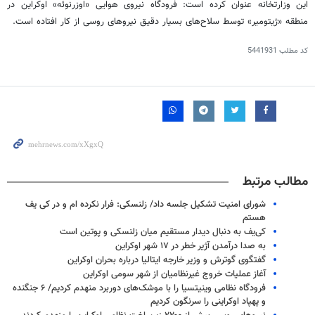
این وزارتخانه عنوان کرده است: فرودگاه نیروی هوایی «
اوزرنوئه
» اوکراین در
منطقه «
ژیتومیر
» توسط سلاح‌های بسیار دقیق نیروهای روسی از کار افتاده است.
کد مطلب
5441931
مطالب مرتبط
شورای امنیت تشکیل جلسه داد/ زلنسکی: فرار نکرده ام و در کی یف
هستم
کی‌یف به دنبال دیدار مستقیم میان زلنسکی و پوتین است
به صدا درآمدن آژیر خطر در ۱۷ شهر اوکراین
گفتگوی گوترش و وزیر خارجه ایتالیا درباره بحران اوکراین
آغاز عملیات خروج غیرنظامیان از شهر سومی اوکراین
فرودگاه نظامی وینیتسیا را با موشک‌های دوربرد منهدم کردیم/ ۶ جنگنده
و پهپاد اوکراینی را سرنگون کردیم