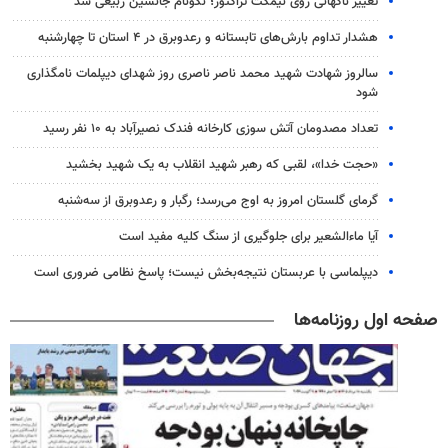
تغییر ناگهانی روی نیمکت تراکتور؛ نکونام جانشین ربیعی شد
هشدار تداوم بارش‌های تابستانه و رعدوبرق در ۴ استان تا چهارشنبه
سالروز شهادت شهید محمد ناصر ناصری روز شهدای دیپلمات نامگذاری
شود
تعداد مصدومان آتش سوزی کارخانه فندک نصیرآباد به ۱۰ نفر رسید
«حجت خدا»، لقبی که رهبر شهید انقلاب به یک شهید بخشید
گرمای گلستان امروز به اوج می‌رسد؛ رگبار و رعدوبرق از سه‌شنبه
آیا ماءالشعیر برای جلوگیری از سنگ کلیه مفید است
دیپلماسی با عربستان نتیجه‌بخش نیست؛ پاسخ نظامی ضروری است
صفحه اول روزنامه‌ها