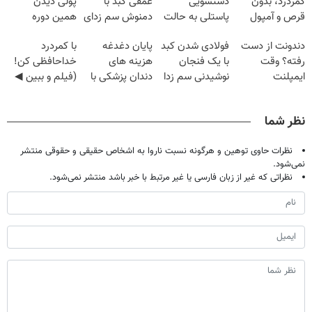
کمردرد، بدون
دستشویی
عمقی کبد با
پولی دیدن
قرص و آمپول
پاستلی به حالت
دمنوش سم زدای
همین دوره
کرمی | اَوه
گیاهی
رایگان کافیه!
دندونت از دست
فولادی شدن کبد
پایان دغدغه
با کمردرد
(شمارتو وارد کن)
رفته؟ وقت
با یک فنجان
هزینه های
خداحافظی کن!
ایمپلنت
نوشیدنی سم زدا
دندان پزشکی با
(فیلم و ببین ◀
دیجیتاله
پک سفید کننده
پرسش‌نامه رو
خانگی
پرکن)
نظر شما
نظرات حاوی توهین و هرگونه نسبت ناروا به اشخاص حقیقی و حقوقی منتشر
نمی‌شود.
نظراتی که غیر از زبان فارسی یا غیر مرتبط با خبر باشد منتشر نمی‌شود.