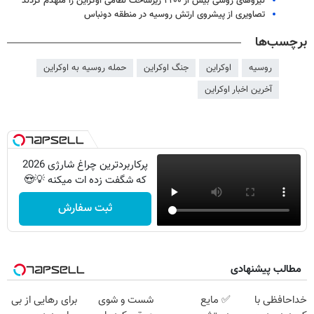
نیروهای روسی بیش از ۲۲۰۰ زیرساخت نظامی اوکراین را منهدم کردند
تصاویری از پیشروی ارتش روسیه در منطقه دونباس
برچسب‌ها
روسیه
اوکراین
جنگ اوکراین
حمله روسیه به اوکراین
آخرین اخبار اوکراین
پرکاربردترین چراغ شارژی 2026
که شگفت زده ات میکنه 💡😍
ثبت سفارش
مطالب پیشنهادی
خداحافظی با
✅ مایع
شست و شوی
برای رهایی از بی