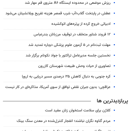
ریزش موضعی در محدوده ایستگاه A۶ متروی قم مهار شد
عطش در پایتخت گلاب؛آب شرب قمصر هزینه تفریح ویلانشینان می‌شود
ادبیاتی خروج کرده از پرتره‌های اتوکشیده
۱۲ فروند شناور متخلف در توقیف مرزبانان بندرعباس
مهلت ثبت‌نام در ۵ آزمون علوم پزشکی دوباره تمدید شد
نخستین جلسه مدیرعامل تراکتور با جواد نکونام برگزار شد
تصاویری از حیات وحش طبیعت شهرستان کازرون
کره جنوبی به دنبال کاهش ۳۵ درصدی مسیر دریایی به اروپا
عراقچی: بدون جبران نقض توافق از سوی آمریکا، مذاکره‌ای در کار نیست
پربازدیدترین ها
کلاژن برای سلامت استخوان زنان مفید است
مردم گناوه نگران نباشند؛ انفجار کنترل‌شده در معدن سنگ بینک