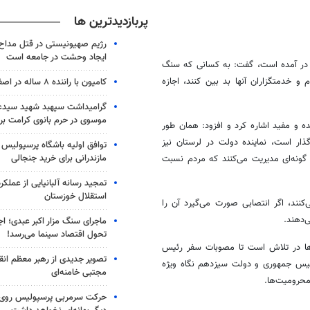
پربازدیدترین ها
رژیم صهیونیستی در قتل مداح 
ایجاد وحشت در جامعه است
 در آمده است، گفت: به کسانی که سنگ
 و خدمتگزاران آنها بد بین کنند، اجازه
کامیون با راننده ۸ ساله در اصفهان توقیف شد
گرامیداشت سپهبد شهید سیدعب
موسوی در حرم بانوی کرامت برگ
ده و مفید اشاره کرد و افزود: همان طور
ذار است، نماینده دولت در لرستان نیز
توافق اولیه باشگاه پرسپولیس 
مازندرانی برای خرید جنجالی
 گونه‌ای مدیریت می‌کنند که مردم نسبت
تمجید رسانه آلبانیایی از عملکر
استقلال خوزستان
نند، اگر انتصابی صورت می‌گیرد آن را
‌دهند.
ماجرای سنگ مزار اکبر عبدی؛ ا
تحول اقتصاد سینما می‌رسد!
زی‌ها در تلاش است تا مصوبات سفر رئیس
تصویر جدیدی از رهبر معظم انق
یت است که رئیس جمهوری و دولت سیزدهم نگاه ویژه
مجتبی خامنه‌ای
محرومیت‌ها.
حرکت سرمربی پرسپولیس روی لبه