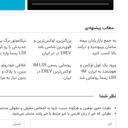
مطالب پیشنهادی
به جمع بازاریابان بیمه
بزرگترین، لوکس‌ترین و
نیکاموتور برگ بر
سامان بپیوندید و درآمد
قوی‌ترین شاسی بلند
بالا کسب کنید
EREV در در ایران
LS9 رسماً وارد ب
رونمایی شد
شد
ورود یک غول لوکس و
رونمایی رسمی IM LS9
خلافی خودروتو ا
هوشمند به ایران، IM
لوکس‌ترین EREV در
ببین، با پلاک و 
LS9 رسماً رونمایی شد
ایران
بدون نیاز به مرا
حضوری
نظر شما
نظرات حاوی توهین و هرگونه نسبت ناروا به اشخاص حقیقی و حقوقی منتشر 
نظراتی که غیر از زبان فارسی یا غیر مرتبط با خبر باشد منتشر نمی‌شود.