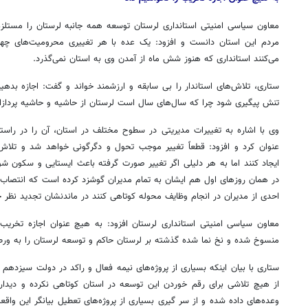
معاون سیاسی امنیتی استانداری لرستان توسعه همه جانبه لرستان را مستل
مردم این استان دانست و افزود: یک عده با هر تغییری محرومیت‌های چهل س
می‌کنند استانداری که هنوز شش ماه از آمدن وی به استان نمی‌گذرد.
ستاری، تلاش‌های استاندار را بی سابقه و ارزشمند خواند و گفت: اجازه بدهی
تنش پیگیری شود چرا که سال‌های سال است لرستان از حاشیه و حاشیه پردازا
وی با اشاره به تغییرات مدیریتی در سطوح مختلف در استان، آن را در راستا
عنوان کرد و افزود: قطعاً تغییر موجب تحول و دگرگونی خواهد شد و تلا
ایجاد کنند اما به هر دلیلی اگر تغییر صورت گرفته باعث ایستایی و سکون شود
در همان روزهای اول هم ایشان به تمام مدیران گوشزد کرده است که انتصاب 
احدی از مدیران در انجام وظایف محوله کوتاهی کنند در ماندنشان تجدید نظر 
معاون سیاسی امنیتی استانداری لرستان افزود: به هیچ عنوان اجازه تخریب 
منسوخ شده و نخ نما شده گذشته بر لرستان حاکم و توسعه لرستان را به ورطه
ستاری با بیان اینکه بسیاری از پروژه‌های نیمه فعال و راکد در دولت سیزدهم
روزنامه‌های صبح شنبه ۱۷ مرداد ۱۴۰۵
روزنام
از هیچ تلاشی برای رقم خوردن این توسعه در استان کوتاهی نکرده و دیدار
وعده‌های داده شده و از سر
گیری
بسیاری از پروژه‌های تعطیل بیانگر این وا