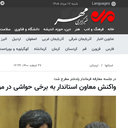
شنبه ۱۷ مرداد ۱۴۰۵
خانه
فرهنگ و ادب
هنر
دين، حوزه، انديشه
دانشگاه و فناوری
سلامت
عناوین اخبار
آذربایجان شرقی
آذربایجان غربی
اصفهان
اردبیل
البرز
فارس
قزوین
قم
کردستان
کرمان
کرمانشاه
کهگیلویه و بویراحمد
استانها
لرستان
۲۷ اسفند ۱۴۰۰، ۱۲:۲۹
در جلسه معارفه فرماندار پلدختر مطرح شد؛
واکنش معاون استاندار به برخی حواشی در مو