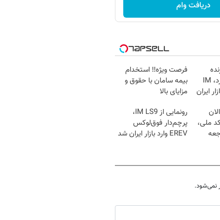
دریافت وام
نده
فرصت ویژه‼️ استخدام
جدیدش را رو کرد، IM
بیمه سامان با حقوق و
ازار ایران
مزایای بالا
لان
رونمایی از IM LS9،
کد ملی،
پرچم‌دار فوق‌لوکس
جعه
EREV وارد بازار ایران شد
نمی‌شود.