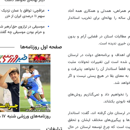
دیگر بهانه‌ای نخواهد داشت
عراقچی: توافق با عمان نزدیک
زم همراهی، همدلی و همکاری همه آحاد
سهم ۱۱ درصدی ایران از خزر
اله را بهانه‌ای برای تخریب استاندار
موسیقی در ترازوی حق/رهبر شهی
و حرام بودن موسیقی چه گفتن
م مطالبات استان در فضایی آرام و بدون
ن خیری ندیده است.
صفحه اول روزنامه‌ها
ی اهداف و برنامه‌های دولت در لرستان
ش شده است این تغییرات تحولات مثبت
 قطعاً استاندار آن را نخواهد پذیرفت و
به معنای بقا در هیچ پستی نیست و اگر
خواهد شد.
را نخواهیم داد و نمی‌گذاریم روش‌های
 نابودی بکشاند.
 در لرستان جان گرفته
اند
، گفت: استاندار
ه‌های اقتصادی شنبه ۱۷ مرداد ۱۴۰۵
روزنامه‌های ورزشی شنبه ۱۷ مرداد ۱۴۰۵
ها و پیگیری‌های مختلف ایشان و تحقق
قعیت است که چرخ توسعه لرستان در حال
تبلیغات