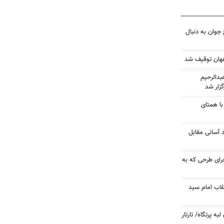
جوان به دنبال
دالرحیم
زار شد
با همتای
د آسانی مقابل
جرای طرحی که به
لاب امام سید
 پرتگاه/ تارتار