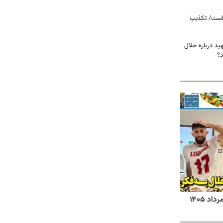
 است/ تکذیب
د درباره حلال
د؟
روزنامه‌های صبح شنبه ۱۷ مرداد ۱۴۰۵
روزنام