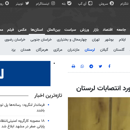
تلگرام
سروش
آی گپ
بله
اینستاگرام
توییتر
روبی
جامعه
اقتصاد
بازار
ورزش
سیاست
بین‌الملل
استان‌ها
عکس
فیلم
مج
ایلام
بوشهر
تهران
چهارمحال و بختیاری
خراسان جنوبی
خراسان رضوی
گلستان
گیلان
لرستان
مازندران
مرکزی
هرمزگان
همدان
یزد
رد انتصابات لرستان
تازه‌ترین اخبار
فرماندار لنگرود: رسانه‌ها پل 
باشند
۱۸ مصوبه کارگروه امنیتی‌انتظ
پایانی صفر در مشهد ابلاغ شد