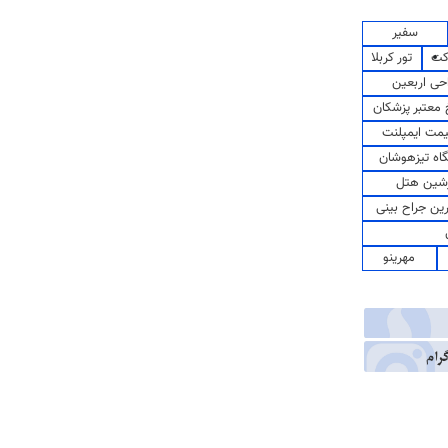
سفیر
کت
تور کربلا
حی اربعین
معتبر پزشکان
مت ایمپلنت
اه تیزهوشان
شین هتل
رین جراح بینی
مهرینو