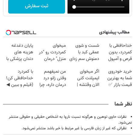
ثبت سفارش
مطالب پیشنهادی
خداحافظی با
شست و شوی
میخوای
پایان دغدغه
کمردرد، بدون
عمقی کبد با
کمردردت رو "در
هزینه های
قرص و آمپول
دمنوش سم زدای
منزل" درمان
دندان پزشکی با
گیاهی
کنی؟ (◂فیلم +
پک سفید کننده
خرید خودروی
اگر میخوای
من نمیفهمم
با کمردرد
◂پرسش‌نامه)
خانگی
شما به بهترین
ایمپلنت کنی
وقتی زانو درد
خداحافظی کن!
قیمت بازار ✅
الان وقتشه |
درمان داره، چرا
(فیلم و ببین ◀
فقط با ۲۵
دردش رو داری
پرسش‌نامه رو
میلیون تومان!!!
تحمل میکنی؟❗
پرکن)
نظر شما
نظرات حاوی توهین و هرگونه نسبت ناروا به اشخاص حقیقی و حقوقی منتشر
نمی‌شود.
نظراتی که غیر از زبان فارسی یا غیر مرتبط با خبر باشد منتشر نمی‌شود.