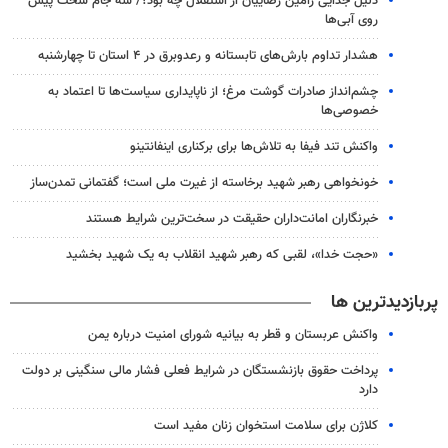
دلیل جدایی رامین رضاییان از استقلال چه بود؟/ سه جام سخت پیش
روی آبی‌ها
هشدار تداوم بارش‌های تابستانه و رعدوبرق در ۴ استان تا چهارشنبه
چشم‌انداز صادرات گوشت مرغ؛ از ناپایداری سیاست‌ها تا اعتماد به
خصوصی‌ها
واکنش تند فیفا به تلاش‌ها برای برکناری اینفانتینو
خونخواهی رهبر شهید برخاسته از غیرت ملی است؛ گفتمانی تمدن‌ساز
خبرنگاران امانت‌داران حقیقت در سخت‌ترین شرایط هستند
«حجت خدا»، لقبی که رهبر شهید انقلاب به یک شهید بخشید
پربازدیدترین ها
واکنش عربستان و قطر به بیانیه شورای امنیت درباره یمن
پرداخت حقوق بازنشستگان در شرایط فعلی فشار مالی سنگینی بر دولت
دارد
کلاژن برای سلامت استخوان زنان مفید است