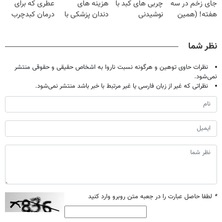
جای زخم در سه
چربی های کبد با
هزینه های
عطری که برای
هفته! (همین
نوشیدنی
دندان پزشکی با
درمان کبدچرب
حالا رایگان
گیاهی(55%تخفیف)
پک سفید کننده
معجزه میکنه
صحبت کنید)
خانگی
نظر شما
نظرات حاوی توهین و هرگونه نسبت ناروا به اشخاص حقیقی و حقوقی منتشر
نمی‌شود.
نظراتی که غیر از زبان فارسی یا غیر مرتبط با خبر باشد منتشر نمی‌شود.
*
لطفا حاصل عبارت را در جعبه متن روبرو وارد کنید