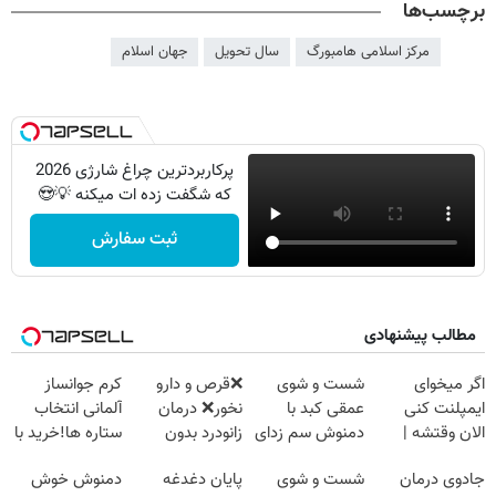
برچسب‌ها
مرکز اسلامی هامبورگ
سال تحویل
جهان اسلام
پرکاربردترین چراغ شارژی 2026
که شگفت زده ات میکنه 💡😍
ثبت سفارش
مطالب پیشنهادی
اگر میخوای
شست و شوی
❌قرص‌ و دارو
کرم جوانساز
ایمپلنت کنی
عمقی کبد با
نخور❌ درمان
آلمانی انتخاب
الان وقتشه |
دمنوش سم زدای
زانودرد بدون
ستاره ها!خرید با
فقط با ۲۵
گیاهی
قرص
تخفیف
جادوی درمان
شست و شوی
پایان دغدغه
دمنوش خوش
میلیون تومان!!!