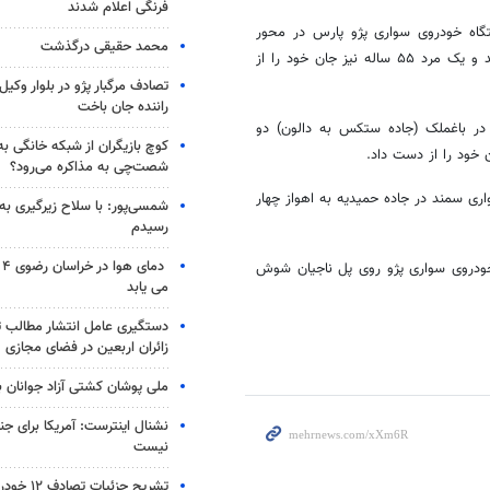
فرنگی اعلام شدند
گاه خودروی سواری پژو پارس در محور
محمد حقیقی درگذشت
برخورد و در این سانحه رانندگی دو نفر مرد مصدوم شدند و یک مرد ۵۵ ساله نیز جان خود را از
تصادف مرگبار پژو در بلوار وکیل‌
راننده جان باخت
 در
باغملک
(جاده
ستکس
به
دالون
) دو
کوچ بازیگران از شبکه خانگی ب
 خود را از دست داد.
شصت‌چی به مذاکره می‌رود؟
ری سمند در جاده حمیدیه به اهواز چهار
شمسی‌پور: با سلاح زیرگیری به
رسیدم
دم
خودروی سواری پژو روی پل ناجیان شوش
می یابد
دستگیری عامل انتشار مطالب تو
زائران اربعین در فضای مجازی
ملی پوشان کشتی آزاد جوانان 
نشنال اینترست: آمریکا برای جن
نیست
تشریح جزئیات تصادف ۱۲ خودرو با ۱۹ مصدوم