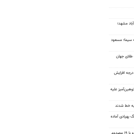
آباد مشهد؛
ه سیما؛ مسعود
 طلای جهان
ای هوا در خراسان رضوی ۴ درجه افزایش
هین‌آمیز علیه
به خط شدند
گ پهپادی آماده