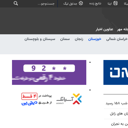
نتایج زنده
کا
ایتا
جداول لیگ
له مهر
عناوین اخبار
خراسان شمالی
خوزستان
زنجان
سمنان
سیستان و بلوچستان
 رسید
ن به نجران