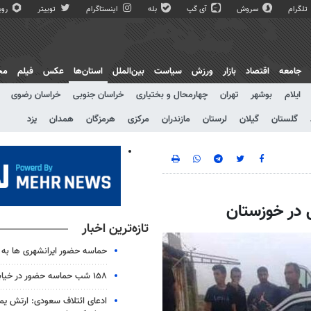
تلگرام
سروش
آی گپ
بله
اینستاگرام
توییتر
روبی
جامعه
اقتصاد
بازار
ورزش
سیاست
بین‌الملل
استان‌ها
عکس
فیلم
مج
ایلام
بوشهر
تهران
چهارمحال و بختیاری
خراسان جنوبی
خراسان رضوی
گلستان
گیلان
لرستان
مازندران
مرکزی
هرمزگان
همدان
یزد
تازه‌ترین اخبار
حماسه حضور ایرانشهری ها به شب ۱۵۸
۱۵۸ شب حماسه حضور در خیابان های زابل
ادعای ائتلاف سعودی: ارتش یم