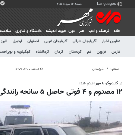
جمعه ۱۶ مرداد ۱۴۰۵
خانه
فرهنگ و ادب
هنر
دين، حوزه، انديشه
دانشگاه و فناوری
سلامت
عناوین اخبار
آذربایجان شرقی
آذربایجان غربی
اصفهان
اردبیل
البرز
فارس
قزوین
قم
کردستان
کرمان
کرمانشاه
کهگیلویه و بویراحمد
استانها
خوزستان
۲۸ اسفند ۱۴۰۰، ۱۷:۰۹
در گفت‌وگو با مهر اعلام شد؛
۱۲ مصدوم و ۴ فوتی حاصل ۵ سانحه رانندگی در خوزستان