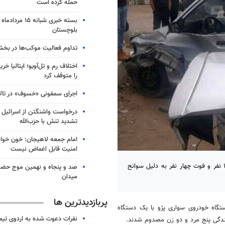
حمله کرده است
بلوچستان
تداوم فعالیت موکب‌ها در بخ
اختلاف رم و تل‌آویو؛ ایتالیا خرید
را متوقف کرد
اجرای سمفونی «خسوف» در تال
درخواست واشنگتن از اسرائیل ب
تشدید تنش با حزب‌‎الله
امام جمعه لاهیجان: خون‌ خو
امنیت قابل اغماض نیست
اهواز- مسئول روابط عمومی فوریت‌های پزشکی خوزستان از مصدومیت ۱۲ نفر و فوت چهار نفر به دلیل سوانح
صد و پنجاه و نهمین موج حضور
میدان
پربازدیدترین ها
تگاه خودروی سواری پژو با یک دستگاه
نفرات دعوت شده به اردوی تی
ندگی پنج مرد و دو زن مصدوم شدند.