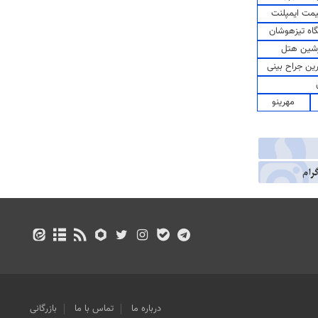
مت ایمپلنت
اه تیزهوشان
شین هتل
رین جراح بینی
مهرینو
درباره ما
تماس با ما
بازرگانی