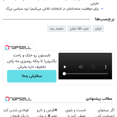
خارجی
برای موفقیت متحدانمان در انتخابات تلاش می‌کنیم/ نبرد سیاسی بزرگ
برچسب‌ها
لبنان
حزب الله لبنان
محمد رعد
تابستون رو خنک و راحت
بگذرون! تا پنکه رومیزی مه پاش
تخفیف داره بخرش
سفارش بده!
مطالب پیشنهادی
اگر میخوای
شست و شوی
❌قرص‌ و دارو
فولادی شدن کبد
ایمپلنت کنی
عمقی کبد با
نخور❌ درمان
با یک فنجان