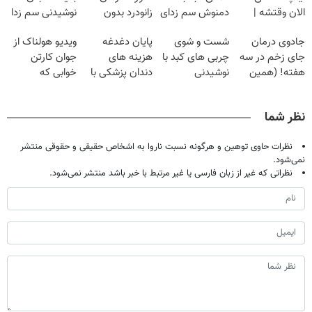
الان وقتشه |
دمنوش سم زدای
زانودرد بدون
نوشیدنی سم زدا
فقط با ۲۵
گیاهی
قرص
جادوی درمان
شست و شوی
پایان دغدغه
ویدیو هولناک از
میلیون تومان!!!
جای زخم در سه
چربی های کبد با
هزینه های
جوان کارتن
هفته! (همین
نوشیدنی
دندان پزشکی با
خوابی که
حالا رایگان
گیاهی(55%تخفیف)
پک سفید کننده
میلیاردر شد.
صحبت کنید)
خانگی
آموزش رایگان
نظر شما
نظرات حاوی توهین و هرگونه نسبت ناروا به اشخاص حقیقی و حقوقی منتشر
نمی‌شود.
نظراتی که غیر از زبان فارسی یا غیر مرتبط با خبر باشد منتشر نمی‌شود.