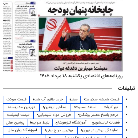
روزنامه‌های صبح یکشنبه ۱۸ مرداد ۱۴۰۵
تبلیغات
قیمت شیشه سکوریت
سفیر
خرید طلای آب شده
قیمت موکت
تور کربلا
استند تسلیت
مداحی اربعین
دوربین مداربسته
مرجع پاسخ معتبر پزشکان
فروش مواد شیمیایی
قیمت ایمپلنت
قطعات لباسشویی
آموزشگاه تیزهوشان
بلیط هواپیما
پرشین هتل
نمایندگی بوش در تهران
بهترین جراح بینی
آموزشگاه زبان ملل