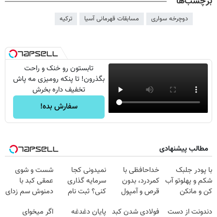
برچسب‌ها
دوچرخه سواری
مسابقات قهرمانی آسیا
ترکیه
تابستون رو خنک و راحت
بگذرون! تا پنکه رومیزی مه پاش
تخفیف داره بخرش
سفارش بده!
مطالب پیشنهادی
با پودر جلبک
خداحافظی با
نمیدونی کجا
شست و شوی
شکم و پهلوتو آب
کمردرد، بدون
سرمایه گذاری
عمقی کبد با
کن و مانکن
قرص و آمپول
کنی؟ ثبت نام
دمنوش سم زدای
شو(تخفیف تا
کن رایگان
گیاهی
دندونت از دست
فولادی شدن کبد
پایان دغدغه
اگر میخوای
امشب)
سیگنال بگیر