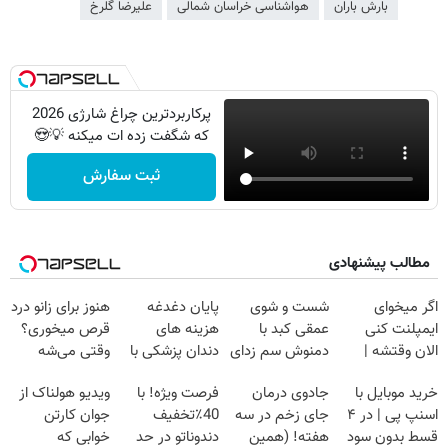
بارش باران
هواشناسی خراسان شمالی
علیرضا گلرخ
پرکاربردترین چراغ شارژی 2026
که شگفت زده ات میکنه 💡😍
ثبت سفارش
مطالب پیشنهادی
اگر میخوای
شست و شوی
پایان دغدغه
هنوز برای زانو درد
ایمپلنت کنی
عمقی کبد با
هزینه های
قرص میخوری؟
الان وقتشه |
دمنوش سم زدای
دندان پزشکی با
وقتی می‌شه
فقط با ۲۵
گیاهی
پک سفید کننده
بدون عمل
خرید موبایل با
جادوی درمان
فرصت ویژه! با
ویدیو هولناک از
میلیون تومان!!!
خانگی
درمانش کرد؟؟؟؟
اسنپ پی | در ۴
جای زخم در سه
40٪تخفیف
جوان کارتن
قسط بدون سود
هفته! (همین
دندوناتو در حد
خوابی که