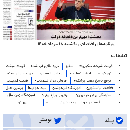
روزنامه‌های اقتصادی یکشنبه ۱۸ مرداد ۱۴۰۵
تبلیغات
قیمت شیشه سکوریت
سفیر
خرید طلای آب شده
قیمت موکت
تور کربلا
استند تسلیت
مداحی اربعین
دوربین مداربسته
مرجع پاسخ معتبر پزشکان
فروش مواد شیمیایی
قیمت ایمپلنت
قطعات لباسشویی
آموزشگاه تیزهوشان
بلیط هواپیما
پرشین هتل
نمایندگی بوش در تهران
بهترین جراح بینی
آموزشگاه زبان ملل
قیمت و خرید سمعک نامرئی
مهرینو