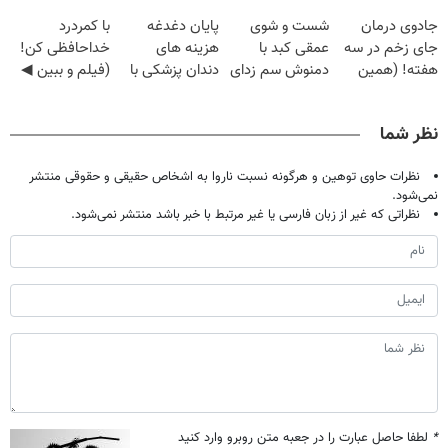
دیجیتاله
فقط با ۲۵
جادوی درمان
شست و شوی
پایان دغدغه
با کمردرد
میلیون تومان!!!
جای زخم در سه
عمقی کبد با
هزینه های
خداحافظی کن!
هفته! (همین
دمنوش سم زدای
دندان پزشکی با
(فیلم و ببین ◀
حالا رایگان
گیاهی
پک سفید کننده
پرسش‌نامه رو
صحبت کنید)
خانگی
پرکن)
نظر شما
نظرات حاوی توهین و هرگونه نسبت ناروا به اشخاص حقیقی و حقوقی منتشر
نمی‌شود.
نظراتی که غیر از زبان فارسی یا غیر مرتبط با خبر باشد منتشر نمی‌شود.
*
لطفا حاصل عبارت را در جعبه متن روبرو وارد کنید