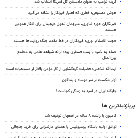
گزینه ترامپ به عنوان دادستان کل آمریکا انتخاب شد
هوش مصنوعی؛ خطری که اعتبار خبرنگار را نشانه می‌گیرد
خبرنگاران حوزه فناوری، مترجمان تحول دیجیتال برای افکار عمومی
هستند
حجت الاسلام نوری: خبرنگاران در خط مقدم جنگ روایت‌ها هستند
حمله به لامرد با بمب فسفری بود/ ارائه شواهد علمی به مجامع
بین‌الملل
آیت‌الله فلاحتی: فضیلت گره‌گشایی از کار مؤمن بالاتر از مستحبات است
آوار شکست بر سر موساد و پنتاگون
جایگاه ایران در امید به زندگی کجاست؟
پربازدیدترین ها
کامیون با راننده ۸ ساله در اصفهان توقیف شد
توافق اولیه باشگاه پرسپولیس با همتای مازندرانی برای خرید جنجالی
گرامیداشت سپهبد شهید سیدعبدالرحیم موسوی در حرم بانوی کرامت