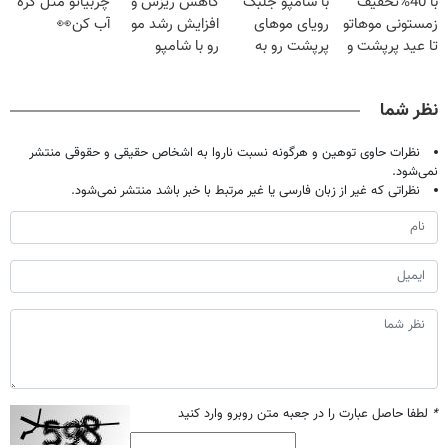
با 40%تخفیف
با شامپو جلبک
کاهش ریزش و
چربیاتو مثل کره
بیشتر)
زمستونی موهاتو
رویای موهای
افزایش رشد مو
آب کن👀
تا عید پرپشت و
پرپشت رو به
رو با شامپو
خوش حالت کن
واقعیت تبدیل
جلبک تجربه کن!
کن
نظر شما
نظرات حاوی توهین و هرگونه نسبت ناروا به اشخاص حقیقی و حقوقی منتشر
نمی‌شود.
نظراتی که غیر از زبان فارسی یا غیر مرتبط با خبر باشد منتشر نمی‌شود.
*
لطفا حاصل عبارت را در جعبه متن روبرو وارد کنید