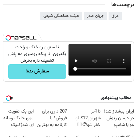
برچسب‌ها
عراق
جریان صدر
هیئت هماهنگی شیعی
تابستون رو خنک و راحت
بگذرون! تا پنکه رومیزی مه پاش
تخفیف داره بخرش
سفارش بده!
مطالب پیشنهادی
ایران پیشتاز شد!
تا آخر
207 داری برای
این پک تقویت
در درمان ریزش
شهریور12کیلو
فروش؟ با
موی جلبک رسانه
مو با شامپو
لاغر شو😍👌🏻
کارنامه به بهترین
ای شد(کلیک
جلبک🔥
قیمت بفروش!
جهت اطلاعات