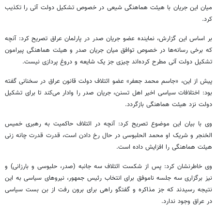
میان این جریان با هیئت هماهنگی شیعی در خصوص تشکیل دولت آتی را تکذیب
کرد.
بر اساس این گزارش، نماینده عضو جریان صدر در پارلمان عراق تصریح کرد: آنچه
که برخی رسانه‌ها در خصوص توافق میان جریان صدر و هیئت هماهنگی پیرامون
تشکیل دولت آتی مطرح کرده‌اند چیزی جز یک شایعه و دروغ پردازی نیست.
پیش از این، «جاسم محمد جعفر» عضو ائتلاف دولت قانون عراق در سخنانی گفته
بود: اختلافات سیاسی اخیر اهل تسنن، جریان صدر را وادار می‌کند تا برای تشکیل
دولت نزد هیئت هماهنگی بازگردد.
وی با بیان این موضوع تصریح کرد: آنچه در ائتلاف حاکمیت به رهبری خمیس
الخنجر و شریک او محمد الحلبوسی در حال رخ دادن است، قدرت قدرت چانه زنی
هیئت هماهنگی را افزایش داده است.
وی خاطرنشان کرد: پس از شکست ائتلاف سه جانبه (صدر، حلبوسی و بارزانی) و
نیز برگزاری سه جلسه ناموفق برای انتخاب رئیس جمهور، نیروهای سیاسی به این
نتیجه رسیدند که جز مذاکره و گفتگو راهی برای برون رفت از بن بست سیاسی
در عراق وجود ندارد.