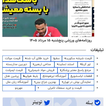
روزنامه‌های ورزشی پنج‌شنبه ۱۵ مرداد ۱۴۰۵
تبلیغات
قیمت شیشه سکوریت
سفیر
خرید طلای آب شده
قیمت موکت
تور کربلا
استند تسلیت
مداحی اربعین
دوربین مداربسته
مرجع پاسخ معتبر پزشکان
فروش مواد شیمیایی
قیمت ایمپلنت
قطعات لباسشویی
آموزشگاه تیزهوشان
بلیط هواپیما
پرشین هتل
نمایندگی بوش در تهران
بهترین جراح بینی
آموزشگاه زبان ملل
قیمت و خرید سمعک نامرئی
مهرینو