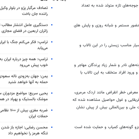
ده را به همراه جوجه‌های تازه متولد شده به تعداد
تصادف مرگبار پژو در بلوار وکیل‌
راننده جان باخت
دستگیری عامل انتشار مطالب تو
 حضور مستمر و شبانه روزی و پایش
های
زائران اربعین در فضای مجازی
ترامپ: فکر می‌کنم جنگ با ایران
ر مناسب زیستی را در این تالاب و
می‌یابد
ترامپ: همه چیز درباره ایران به
خوب پیش می‌رود
ه‌های نادر و شمار زیاد پرندگان مهاجر و
ورود افراد متخلف به این تالاب با
یمن: جهان به‌زودی ناله سعودی‌
حمله به آنها خواهد شنید
ر معرض خطر انقراض مانند اردک مرمری،
یحیی سریع: مواضع مزدوران سع
موشک بالستیک و پهپاد در ه
ریقایی و غول
حواصیل
مشاهده شده که
یت ملی و بین‌المللی بیش از پیش نشان
ضربه مغزی بیش
حملات ایران
زو
گونه‌های کمیاب و حمایت شده است
محسن رضایی: اجازه باز شدن 
تنگه هرمز را نخواهیم داد