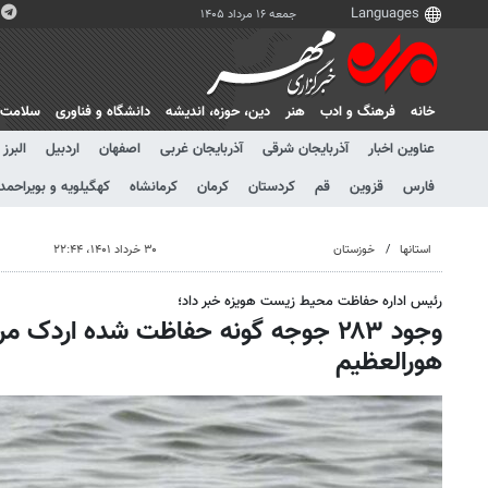
جمعه ۱۶ مرداد ۱۴۰۵
خانه
فرهنگ و ادب
هنر
دين، حوزه، انديشه
دانشگاه و فناوری
سلامت
عناوین اخبار
آذربایجان شرقی
آذربایجان غربی
اصفهان
اردبیل
البرز
فارس
قزوین
قم
کردستان
کرمان
کرمانشاه
کهگیلویه و بویراحمد
استانها
خوزستان
۳۰ خرداد ۱۴۰۱، ۲۲:۴۴
رئیس اداره حفاظت محیط زیست هویزه خبر داد؛
وجود ۲۸۳ جوجه گونه حفاظت شده اردک م
هورالعظیم