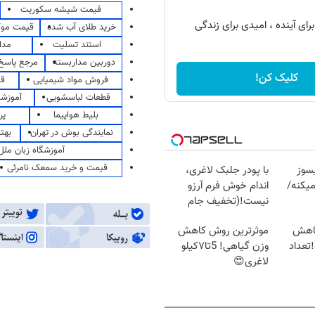
قیمت شیشه سکوریت
رای آینده ، امیدی برای زندگی
خرید طلای آب شده
قیمت مو
استند تسلیت
مدا
دوربین مداربسته
مرجع پاسخ 
کلیک کن!
فروش مواد شیمیایی
قی
قطعات لباسشویی
آموزشگ
بلیط هواپیما
پر
نمایندگی بوش در تهران
بهت
آموزشگاه زبان ملل
قیمت و خرید سمعک نامرئی
سوز
با پودر جلبک لاغری،
یکنه/
اندام خوش فرم آرزو
نیست!(تخفیف جام
جهانی)
کاهش
موثرترین روش کاهش
تعداد
وزن گیاهی! 5تا۷کیلو
لاغری😍