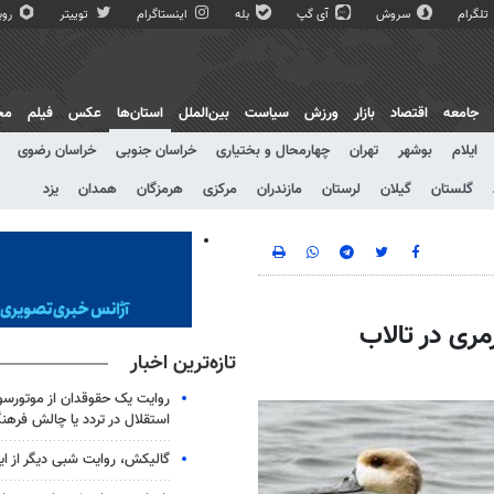
تلگرام
سروش
آی گپ
بله
اینستاگرام
توییتر
روبی
جامعه
اقتصاد
بازار
ورزش
سیاست
بین‌الملل
استان‌ها
عکس
فیلم
مج
ایلام
بوشهر
تهران
چهارمحال و بختیاری
خراسان جنوبی
خراسان رضوی
گلستان
گیلان
لرستان
مازندران
مرکزی
هرمزگان
همدان
یزد
رمری در تالاب
تازه‌ترین اخبار
روایت یک حقوقدان از موتورسوا
استقلال در تردد یا چالش فرهن
گالیکش، روایت شبی دیگر از ا