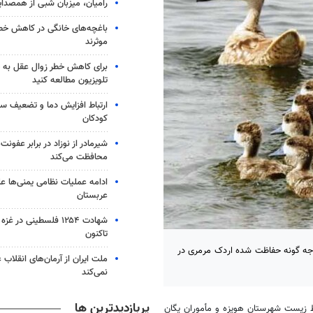
رامیان، میزبان شبی از همصدا
باغچه‌های خانگی در کاهش خطر 
موثرند
برای کاهش خطر زوال عقل به 
تلویزیون مطالعه کنید
ارتباط افزایش دما و تضعیف س
کودکان
شیرمادر از نوزاد در برابر عفون
محافظت می‌کند
ادامه عملیات نظامی یمنی‌ها عل
عربستان
شهادت ۱۲۵۴ فلسطینی در 
تاکنون
یس اداره حفاظت محیط زیست شهرستان هویزه از وجود ۲۸۳ جوجه گونه حفاظت شده اردک مرمری در
ملت ایران از آرمان‌های انقلاب
نمی‌کند
پربازدیدترین ها
ط زیست شهرستان هویزه و مأموران یگان