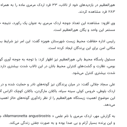
هورالعظیم
در بازدیدهای خود از تالاب، ۳۳ فرد اردک مرمری ما
۲۸۳ فرد مشاهده کردند.
وی افزود: مشاهده این تعداد جوجه اردک مرمری به عنوان یک رکورد، نتیجه
مستمر این واحد و یگان
هورالعظیم
است.
رئیس اداره حفاظت محیط زیست شهرستان هویزه گفت: این امر نیز شرایط بسیا
مکانی امن برای این پرندگان ایجاد کرده است.
مسئول پاسگاه محیط بانی
هورالعظیم
نیز اظهار کرد: با توجه به جوجه
آوری
گون
بومی، نظارت و گشت‌های کنترلی محیط
بانان
در این تالاب شدت بیشتری دارد و 
شدت بیشتری کنترل می‌شود.
علی سجاد جلالی گفت: در میان پرندگان نیز گونه‌های نادر و حمایت شده و د
اردک بلوطی، خروس
کولی
سینه سیاه، باکلان
مارگردن
، باکلان کوچک
اکراس
آف
این موضوع اهمیت زیستگاه
هورالعظیم
را از نظر زادآوری گونه‌های حائز اهم
می‌دهد.
به گزارش مهر، اردک مرمری با نام علمی « Marmaronetta angustirostris»
ج
و این پرنده بسیار آرام و بی صدا بوده و به صورت
جفتی
زندگی می‌کند.