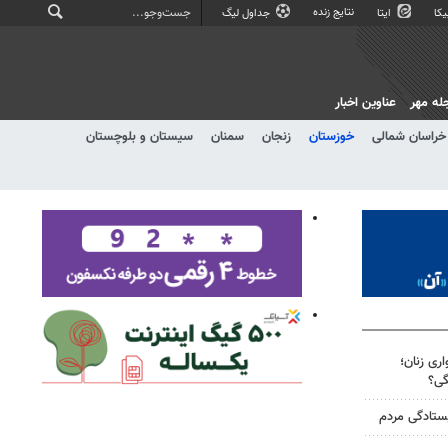
نتایج زنده
کا
ایتا
جداول لیگ
له مهر
عناوین اخبار
خراسان شمالی
خوزستان
زنجان
سمنان
سیستان و بلوچستان
ری زنان؛
گی؟
یستادگی مردم