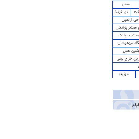
سفیر
کت
تور کربلا
حی اربعین
معتبر پزشکان
مت ایمپلنت
اه تیزهوشان
شین هتل
رین جراح بینی
مهرینو