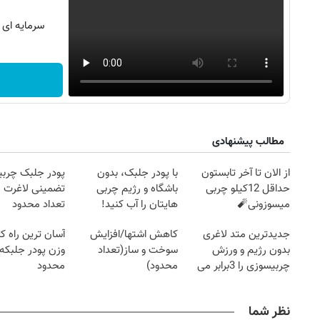
سرمایه ای ب
مطالب پیشنهادی
از الان تا آخر تابستون
با پودر جلبک، بدون
پودر جلبک چربی
حداقل 12کیلو چربی
باشگاه و رژیم چربی
تضمینی لاغرت م
میسوزونی🧨
هایتان را آب کنید!
تعداد محدود
جدیدترین متد لاغری
کاهش اشتها/افزایش
آسان ترین راه 
بدون رژیم و ورزش
سوخت و ساز(تعداد
وزن پودر جلبکه!
چربیسوزی را 3برابر می
محدود)
محدود
کند
نظر شما