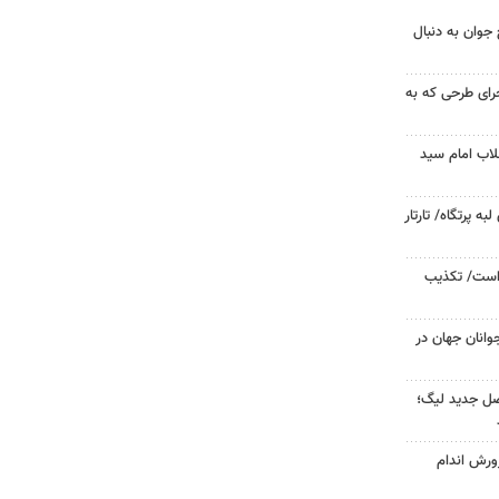
جوان به دنبال
جرای طرحی که به
لاب امام سید
 پرتگاه/ تارتار
 است/ تکذیب
وانان جهان در
صل جدید لیگ؛
ورش اندام