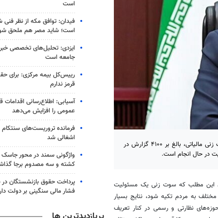
است
است؛ شاید مصر هم ملحق شو
ایزدی: تحلیل‌های تخصصی خبرنگ
جامعه است
رییس‌کل بیمه مرکزی: برای حق
قرمز ندارم
آسیابی: اطلاع‌رسانی اقدامات ق
عمومی را افزایش می‌دهد
فرمانده تروریست‌های سنتکام و
اشغالی شد
رئیس کل سازمان امور مالیاتی با بیان اینکه پس از راه اندازی سامانه سوت زنی مالیاتی، بالغ بر ۴۱۰۰ گزارش در
ت در حال انجام است.
واژگونی سمند در محور جاسک - 
کشته و سه مصدوم برجا گذا
پرداخت حقوق بازنشستگان در 
بیان این مطلب که سوت زنی یک مسئولیت
فشار مالی سنگینی بر دولت دار
 مختلف به مردم تکیه شود، نتایج بسیار
ه‌های نظارتی و رسمی در کنار تعریف
پربازدیدترین ها