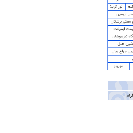
کت
تور کربلا
حی اربعین
معتبر پزشکان
مت ایمپلنت
اه تیزهوشان
شین هتل
رین جراح بینی
مهرینو