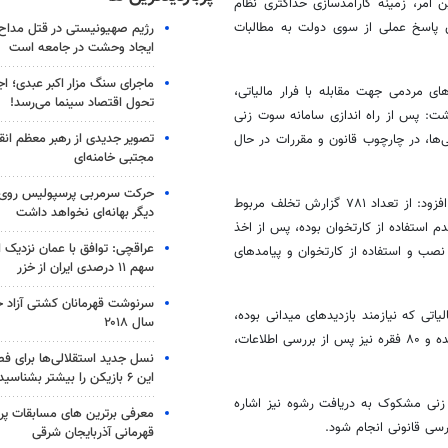
ن امر، زمینه
کارآمدسازی
حداکثری نظام
ی پاسخ عملی از سوی دولت به مطالبات
رژیم صهیونیستی در قتل مداح 
ایجاد وحشت در جامعه است
ماجرای سنگ مزار اکبر عبدی؛ ا
های مردمی جهت مقابله با فرار مالیاتی،
تحول اقتصاد سینما می‌رسد!
شت: پس از راه اندازی سامانه سوت زنی
تصویر جدیدی از رهبر معظم انق
د رسیدگی‌ها، در چارچوب قانون و مقررات در حال
مجتبی خامنه‌ای
حرکت سرمربی پرسپولیس روی لبه
زنی را مربوط به حوزه پزشکان عنوان کرد و افزود: از تعداد ۷۸۱ گزارش تخلف مربوط
دیگر بهانه‌ای نخواهد داشت
دم استفاده از
کارتخوان
بوده، پس از
اخذ
عراقچی: توافق با عمان نزدیک
کارتخوان
و پیامدهای
سهم ۱۱ درصدی ایران از خزر
سرنوشت قهرمانان کشتی آزاد ج
لیاتی که نیازمند بازدیدهای میدانی بوده،
سال ۲۰۱۸
به ادارات کل امور مالیاتی ارسال شده و ۸۰ فقره نیز پس از بررسی اطلاعات،
نسل جدید استقلالی‌ها برای ف
این ۶ بازیکن را بیشتر بشناسید
نی مشکوک به دریافت رشوه نیز اشاره
معرفی برترین های مسابقات پر
ررسی قانونی انجام شود.
قهرمانی آذربایجان شرقی