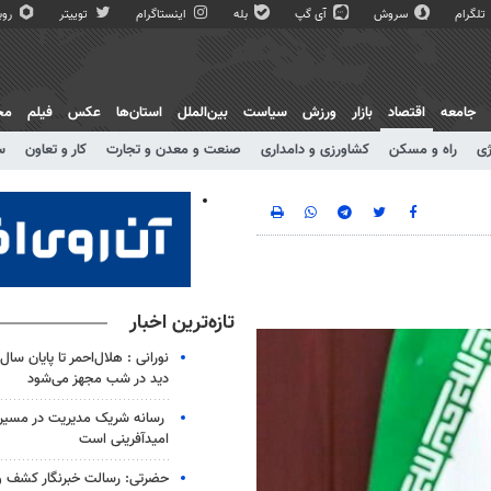
تلگرام
سروش
آی گپ
بله
اینستاگرام
توییتر
روبی
جامعه
اقتصاد
بازار
ورزش
سیاست
بین‌الملل
استان‌ها
عکس
فیلم
مج
ژی
راه و مسکن
کشاورزی و دامداری
صنعت و معدن و تجارت
کار و تعاون
س
تازه‌ترین اخبار
نورانی : هلال‌احمر تا پایان سال
دید در شب مجهز می‌شود
رسانه شریک مدیریت در مسیر 
امیدآفرینی است
حضرتی: رسالت خبرنگار کشف 