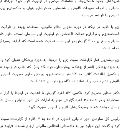
شیوه‌های جدید همکاری‌ها و تعاملات مردمی در اولویت قرار گیرد. چراکه ای
مالیاتی و انجام تعهدات قانونی و شناسایی بخش‌های پنهان و خاکستری برا
عمومی را فراهم می‌سازد.
وی با تاکید بر اینکه در دوره تحولی نظام مالیاتی، استفاده بهینه از ظرفیت‌
فسادستیزی و برقراری عدالت اقتصادی در اولویت این سازمان است، اظهار دا
مالیاتی، بالغ بر ۴۱۰۰ گزارش در این سامانه، ثبت شده است که فراین
انجام است.
وی بیشترین آمار گزارشات
سوت
به حوزه پزشکی (اعم از پزشک، بیمارستان، درمانگاه و…)، که اغلب در زمینه ع
و تکمیل اطلاعات کافی، به ۱۶۶ نفر از متخلفین، پیامکی حاوی ضرورت قانونی نصب و استفاده از
قانونی عدم نصب و استفاده دستگاه
پوز
، ارسال شده است.
دکتر منظور تصریح کرد: تاکنون ۱۱۳ فقره گزارش با اهمیت
در ارتباط با
فرار ما
استخراج و در ادامه ۳۰ فقره گزارش
مهم
ارسال خواهد شد تا رسیدگی‌های لازم و قانونی صورت گیرد.
رئیس کل سازمان امور مالیاتی کشور، در ادامه به ۳ فقره از گزارشات
سوت
ز
کرد و گفت: این موارد نیز به دادستانی انتظامی مالیاتی ارجاع شده تا فرایند ب