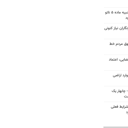
فیدان: توافق مکه از نظر فنی شبیه ماده ۵ ناتو
د
اران نیاز کنونی
وق مردم خط
ضایی، اعتماد
ارد اراضی
چابهار یک
شت
شرایط فعلی
د