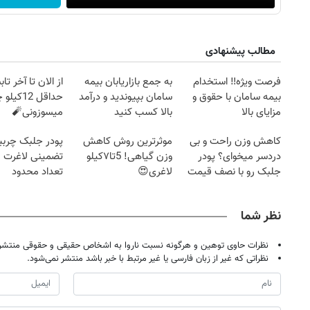
مطالب پیشنهادی
فرصت ویژه‼️ استخدام
به جمع بازاریابان بیمه
از الان تا آخر تا
بیمه سامان با حقوق و
سامان بپیوندید و درآمد
حداقل 12کی
مزایای بالا
بالا کسب کنید
میسوزونی🧨
کاهش وزن راحت و بی
موثرترین روش کاهش
پودر جلبک چربی
دردسر میخوای؟ پودر
وزن گیاهی! 5تا۷کیلو
تضمینی لاغرت م
جلبک رو با نصف قیمت
لاغری😍
تعداد محدود
بخر!
نظر شما
روزنامه‌های اقتصادی چهارشنبه ۱۴ مرداد ۱۴۰۵
روزنامه
نظرات حاوی توهین و هرگونه نسبت ناروا به اشخاص حقیقی و حقوقی منتشر 
نظراتی که غیر از زبان فارسی یا غیر مرتبط با خبر باشد منتشر نمی‌شود.