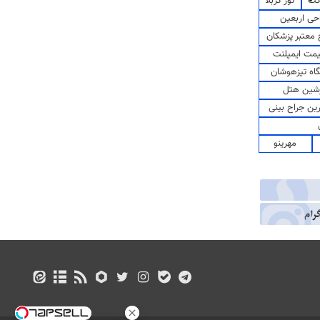
کت
تور کربلا
حی اربعین
معتبر پزشکان
مت ایمپلنت
اه تیزهوشان
شین هتل
رین جراح بینی
مهرینو