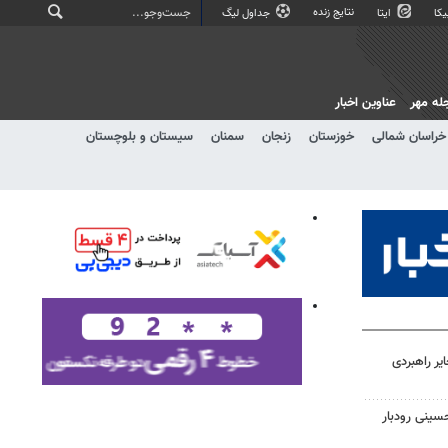
نتایج زنده
کا
ایتا
جداول لیگ
له مهر
عناوین اخبار
خراسان شمالی
خوزستان
زنجان
سمنان
سیستان و بلوچستان
یر راهبردی
سینی رودبار