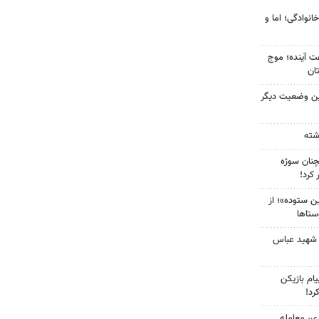
انوادگی؛ اما و
 کشور در ۷۲ ساعت آینده؛ موج
ین وضعیت دیگر
چنان سوژه
کرد!
 ستوده»؛ از
ستاها
 شهید عباس
ام بازیکن
رد!
ی، معامله