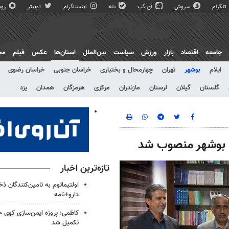
تلگرام
سروش
آی گپ
بله
اینستاگرام
توییتر
روبی
جامعه
اقتصاد
بازار
ورزش
سیاست
بین‌الملل
استان‌ها
عکس
فیلم
مج
ایلام
بوشهر
تهران
چهارمحال و بختیاری
خراسان جنوبی
خراسان رضوی
گلستان
گیلان
لرستان
مازندران
مرکزی
هرمزگان
همدان
یزد
ی بوشهر منصوب شد
تازه‌ترین اخبار
اولتیماتوم به تامین‌کنندگان ذخا
دارو+نامه
کاظمی: پروژه ایمن‌سازی کوی ح
تکمیل شد