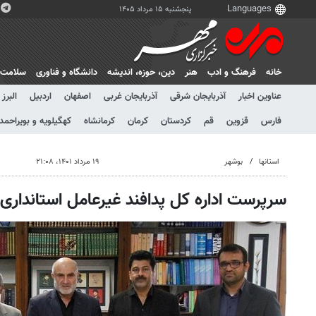
پنجشنبه ۱۵ مرداد ۱۴۰۵
خانه
فرهنگ و ادب
هنر
دين، حوزه، انديشه
دانشگاه و فناوری
سلامت
عناوین اخبار
آذربایجان شرقی
آذربایجان غربی
اصفهان
اردبیل
البرز
فارس
قزوین
قم
کردستان
کرمان
کرمانشاه
کهگیلویه و بویراحمد
استانها
بوشهر
۱۹ مرداد ۱۴۰۱، ۲۱:۰۸
سرپرست اداره کل پدافند غیرعامل استاندار