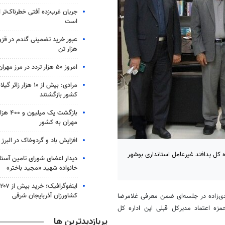
جریان غرب‌زده آفتی خطرناک‌تر
است
هزار تن
امروز ۵۰ هزار تردد در مرز مهران ثبت شد
مرادی: بیش از ۱۰ هزار 
کشور بازگشتند
بازگشت یک م
مهران به کشور
افزایش باد و گردوخاک در البرز
 کل پدافند غیرعامل استانداری بوشهر
دیدار اعضای شورای تامین آستان
خانواده شهید «مجید باختر»
ا
کشاورزان آذربایجان شرقی
ی‌زاده در جلسه‌ای ضمن معرفی غلامرضا
مزه اعتماد مدیرکل قبلی این اداره کل
پربازدیدترین ها