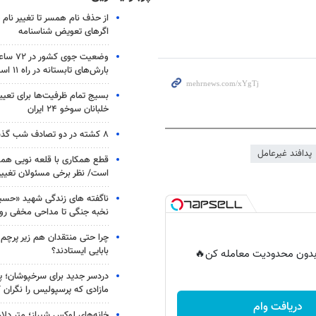
از حذف نام همسر تا تغییر نام خ
اگرهای تعویض شناسنامه
وضعیت جوی
بارش‌های تابستانه در راه ۱۱ استان
بسیج تمام ظرفیت‌ها برای تعی
خلبانان سوخو ۲۴ ایران
۸ کشته در دو تصادف شب گذشته
پدافند غیرعامل
قطع همکاری با قلعه نویی هم
است/ نظر برخی مسئولان تغییر 
ناگفته های زندگی شهید «حسین
نخبه جنگی تا مداحی مخفی رو
چرا حتی منتقدان هم زیر پرچم
بابایی ایستادند؟
ر بدون محدودیت معامله کن🔥
دردسر جدید برای سرخپوشان؛ پی
مازادی که پرسپولیس را نگران ک
دریافت وام
خانه‌های لوکس شیراز؛ متر دلار