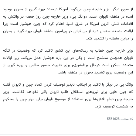
از سوی دیگر، وزیر خارجه چین می‌گوید آمریکا درصدد بهره
گیری
از بحران
بوجود
آمده در منطقه تایوان است. «
وانگ
یی
» وزیر خارجه چین روز جمعه در واکنش به
اقدامات تنش آفرین آمریکا در شرق آسیا، اعلام کرد که چین هوشیار است زیرا
ایالات متحده احتمال دارد از بی ثباتی در پیرامون منطقه تایوان بهره گیرد و بحران
را
دراین
منطقه را تشدید کند.
وزیر خارجه چین خطاب به رسانه‌های این کشور تاکید کرد که وضعیت در تنگه
تایوان همچنان متشنج است و پکن در این
باره
هوشیار عمل می‌کند، زیرا ایالات
متحده ممکن است
درحال
برنامه‌ریزی برای تقویت حضور نظامی و بهره
گیری
از
این وضعیت برای تشدید بحران در منطقه باشد.
وانگ
یی
بار دیگر با تاکید بر اجتناب ناپذیر توصیف کردن اتحاد چین و تایوان گفت
که چین جایی برای نیروهای استقلال طلب تایوان باقی نخواهد گذاشت. وزیر
خارجه چین تمام تلاش‌ها برای استفاده از موضوع تایوان برای مهار چین را محکوم
به شکست توصیف کرد.
کد مطلب
5561623