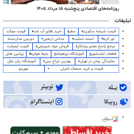
روزنامه‌های اقتصادی پنج‌شنبه ۱۵ مرداد ۱۴۰۵
تبلیغات
قیمت شیشه سکوریت
سفیر
خرید طلای آب شده
قیمت موکت
تور کربلا
استند تسلیت
مداحی اربعین
دوربین مداربسته
مرجع پاسخ معتبر پزشکان
فروش مواد شیمیایی
قیمت ایمپلنت
قطعات لباسشویی
آموزشگاه تیزهوشان
بلیط هواپیما
پرشین هتل
نمایندگی بوش در تهران
بهترین جراح بینی
آموزشگاه زبان ملل
قیمت و خرید سمعک نامرئی
مهرینو