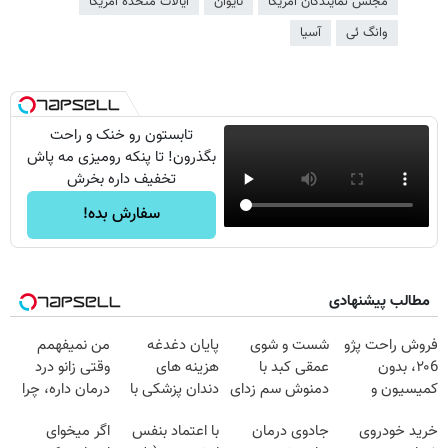
مجلس نمایندگان آمریکا
تایوان
ایالات متحده امریکا
وانگ ئی
آسیا
تابستون رو خنک و راحت
بگذرون! تا پنکه رومیزی مه پاش
تخفیف داره بخرش
سفارش بده!
مطالب پیشنهادی
فروش راحت پژو
شست و شوی
پایان دغدغه
من نمیفهمم
۲۰6، بدون
عمقی کبد با
هزینه های
وقتی زانو درد
کمیسیون و
دمنوش سم زدای
دندان پزشکی با
درمان داره، چرا
دردسر
گیاهی
پک سفید کننده
دردش رو داری
خرید خودروی
جادوی درمان
با اعتماد بنفس
اگر میخوای
خانگی
تحمل میکنی؟❗