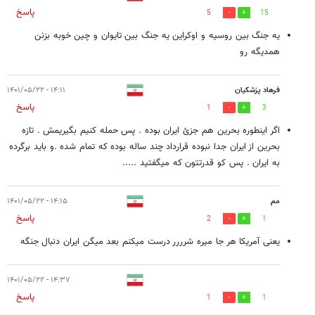
پاسخ
5
15
یه جنگ‌ بین‌ روسیه و اوکراین یه جنگ بین تایوان و چین خوبه بزنن
همدیگه رو
فرهاد پزشکیان
۱۴:۱۱ - ۱۴۰۱/۰۵/۲۲
پاسخ
1
3
اگر اینطوره بحرین هم جزئ ایران بوده . پس حمله کنیم بگیریمش . تازه
بحرین از ایران جدا نبوده قرارداد چند ساله بوده که تمام شده .و باید برگرده
به ایران . پس کو قدرتتون که میگفتید .....
مم
۱۴:۱۵ - ۱۴۰۱/۰۵/۲۲
پاسخ
2
1
یعنی آمریکا هر جا میره شرررر درست میکنم بعد میگن ایران دنبال جنگه
۱۴:۳۷ - ۱۴۰۱/۰۵/۲۲
پاسخ
1
1