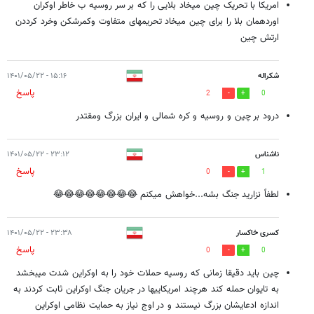
امریکا با تحریک چین میخاد بلایی را که بر سر روسیه ب خاطر اوکران
اوردهمان بلا را برای چین میخاد تحریمهای متفاوت وکمرشکن وخرد کرددن
ارتش چین
شکراله
۱۵:۱۶ - ۱۴۰۱/۰۵/۲۲
پاسخ
2
0
درود بر چین و روسیه و کره شمالی و ایران بزرگ ومقتدر
ناشناس
۲۳:۱۲ - ۱۴۰۱/۰۵/۲۲
پاسخ
0
1
لطفاً نزارید جنگ بشه...خواهش میکنم 😂😂😂😂😂😂😂😂
کسری خاکسار
۲۳:۳۸ - ۱۴۰۱/۰۵/۲۲
پاسخ
0
0
چین باید دقیقا زمانی که روسیه حملات خود را به اوکراین شدت میبخشد
به تایوان حمله کند هرچند امریکاییها در جریان جنگ اوکراین ثابت کردند به
اندازه ادعایشان بزرگ نیستند و در اوج نیاز به حمایت نظامی اوکراین