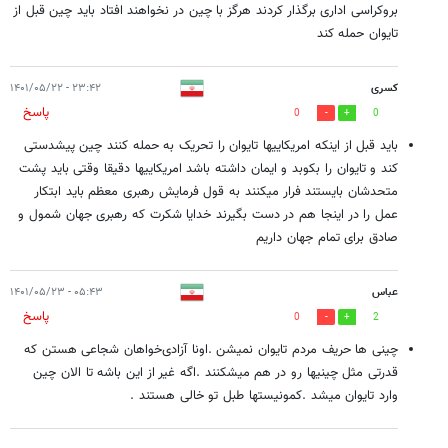
بروکراسی اداری برگذار کردند هرگز با چین در نخواهند افتاد باید چین قبل از
تایوان حمله کند
کسری
۲۳:۴۲ - ۱۴۰۱/۰۵/۲۲
پاسخ
0
0
باید قبل از اینکه امریکاییها تایوان را تحریک به حمله کنند چین پیشدستی
کند و تایوان را بکوبد و ایمان داشته باشد امریکاییها دقیقا وقتی باید پشت
متحدشان بایستند فرار میکنند به قول فرمایش رهبری معظم باید ابتکار
عمل را در اینجا هم در دست بگیرند خدایا شکرت که رهبری جهان شمول و
صادق برای تمام جهان داریم
عباس
۰۵:۴۳ - ۱۴۰۱/۰۵/۲۳
پاسخ
0
2
چینی ها حریف مردم تایوان نمیشن .اونا آزادی‌خواهان شجاعی هستن که
قدرتی مثل چینیها رو در هم میشکنند .اگه غیر از این باشه تا الان چین
وارد تایوان میشد .کمونیستها طبل تو خالی هستند .