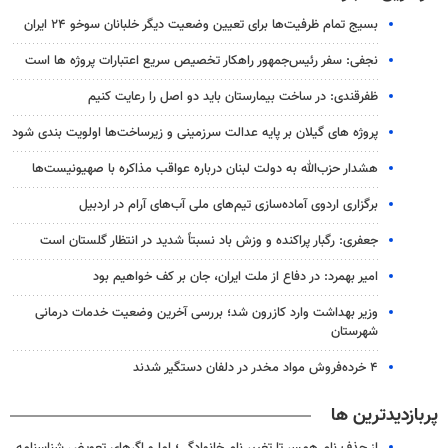
بسیج تمام ظرفیت‌ها برای تعیین وضعیت دیگر خلبانان سوخو ۲۴ ایران
نجفی: سفر رئیس‌جمهور راهکار تخصیص سریع اعتبارات پروژه ها است
ظفرقندی: در ساخت بیمارستان باید دو اصل را رعایت کنیم
پروژه‌ های گیلان بر پایه عدالت سرزمینی و زیرساخت‌ها اولویت‌ بندی شود
هشدار حزب‌الله به دولت لبنان درباره عواقب مذاکره با صهیونیست‌ها
برگزاری اردوی آماده‌سازی تیم‌های ملی آب‌های آرام در اردبیل
جعفری: رگبار پراکنده و وزش باد نسبتاً شدید در انتظار گلستان است
امیر بهمرد: در دفاع از ملت ایران، جان بر کف خواهیم بود
وزیر بهداشت وارد کازرون شد؛ بررسی آخرین وضعیت خدمات درمانی
شهرستان
۴ خرده‌فروش مواد مخدر در دلفان دستگیر شدند
پربازدیدترین ها
از حذف نام همسر تا تغییر نام خانوادگی؛ اما و اگرهای تعویض شناسنامه