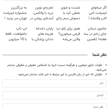
اگر میخوای
شست و شوی
تجربه‌ی نوین
به بزرگترین
ایمپلنت کنی
عمقی کبد با
ترید با والکس،
جشنواره ایمپلنت
الان وقتشه |
دمنوش سم زدای
آینده‌ای روشن در
تهران سر بزنید !
فقط با ۲۵
گیاهی
انتظار شماست
| فقط ۲۵
جادوی درمان
هنوز برای زانو درد
پایان دغدغه
لپ تاپ
میلیون تومان!!!
میلیون !
جای زخم در سه
قرص میخوری؟
هزینه های
دلخواهت، فقط
هفته! (همین
وقتی می‌شه
دندان پزشکی با
با 10 میلیون
حالا رایگان
بدون عمل
پک سفید کننده
صحبت کنید)
درمانش کرد؟؟؟؟
خانگی
نظر شما
نظرات حاوی توهین و هرگونه نسبت ناروا به اشخاص حقیقی و حقوقی منتشر
نمی‌شود.
نظراتی که غیر از زبان فارسی یا غیر مرتبط با خبر باشد منتشر نمی‌شود.