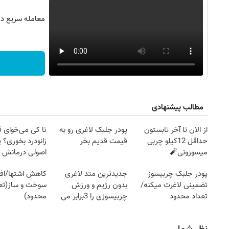
معامله سریع در 
مطالب پیشنهادی
از الان تا آخر تابستون
پودر جلبک لاغری رو به
تا کی می‌خوای 
حداقل 12کیلو چربی
قیمت قدیم بخر
زانودرد بخوری؟ ی
میسوزونی🧨
اصولی درمانش 
پودر جلبک چربیسوز
جدیدترین متد لاغری
کاهش اشتها/اف
روزنامه‌های اقتصادی چهارشنبه ۱۴ مرداد ۱۴۰۵
روزنامه
تضمینی لاغرت میکنه/
بدون رژیم و ورزش
سوخت و ساز(تعد
تعداد محدود
چربیسوزی را 3برابر می
محدود)
کند