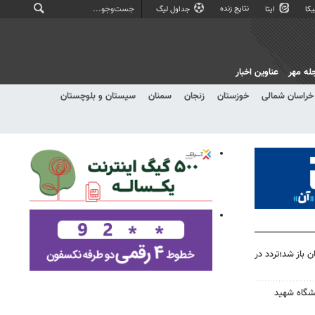
نتایج زنده
کا
ایتا
جداول لیگ
له مهر
عناوین اخبار
خراسان شمالی
خوزستان
زنجان
سمنان
سیستان و بلوچستان
جان باز شد؛تردد در
شگاه شهید