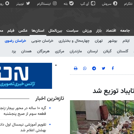
تلگرام
سروش
آی گپ
بله
اینستاگرام
توییتر
روبی
جامعه
اقتصاد
بازار
ورزش
سیاست
بین‌الملل
استان‌ها
عکس
فیلم
مج
ایلام
بوشهر
تهران
چهارمحال و بختیاری
خراسان جنوبی
خراسان رضوی
گلستان
گیلان
لرستان
مازندران
مرکزی
هرمزگان
همدان
یزد
ایباد توزیع شد
تازه‌ترین اخبار
گره ۱۰ ساله در محور بیجار-زن
قطعه سوم از صبح پنجشنبه
تقویم آموزشی نیمسال اول دان
بهشتی اعلام شد