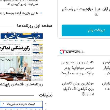
نمی‌تواند زمین‌گیرمان کند
آبان تتر | احرازهویت کن وام بگیر
با این بازی‌ها آینده بچه‌ها را به
💵
صفحه اول روزنامه‌ها
دریافت وام
قرص
کاهش وزن راحت و بی
کبار
دردسر میخوای؟ پودر
کن
جلبک رو با نصف قیمت
بخر!
زایش
موثرترین روش کاهش
‌های ورزشی پنج‌شنبه ۱۵ مرداد ۱۴۰۵
روزنامه‌های اقتصادی پنج‌شنبه ۱۵ مرداد ۰۵
اد
وزن گیاهی! 5تا۷کیلو
لاغری😍
تبلیغات
قیمت شیشه سکوریت