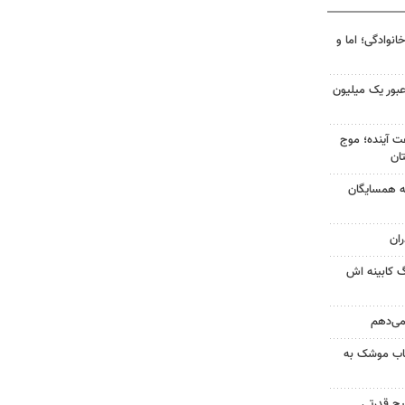
انوادگی؛ اما و
 عبور یک میلیون
 کشور در ۷۲ ساعت آینده؛ موج
به همسایگان
ان
گ کابینه اش
 می‌دهم
رتاب موشک به
یچ قدرتی