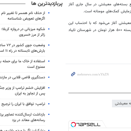
پربازدیدترین ها
ع بسته‌های معیشتی در سال جاری آغاز
رزمایش کمک‌های مومنانه است.
از حذف نام همسر تا تغییر نام خ
اگرهای تعویض شناسنامه
 معیشتی آغاز می‌شود که با احتساب این
شکوه میزبانی در دروازه کربلا؛
بسته‌ها، از ابتدای سال تا کنون ۶ هزار و ۷۰۰ بسته معیشتی به ارزش هر بسته ۵۰۰ هزار تومان در شهرستان تایباد
زائر از مرز خسروی
وضعیت جوی
بارش‌های تابستانه در راه ۱۱ استان
استفاده از خاک ما برای حمله 
ممنوع است
دستگیری قاضی قلابی در مازندر
افزایش خشم ترامپ از وزیر جن
پس از تجاوز به ایران
ه معیشتی
ترامپ: توافق با ایران را ترجیح
بازداشت ارسال‌کننده تصاویر پ
رسانه‌های معاند در یزد
پزشکیان: اگر با مردم باشیم، ه