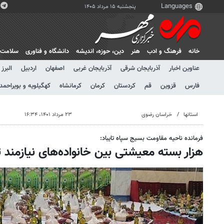
پنجشنبه ۱۵ مرداد ۱۴۰۵
خانه
فرهنگ و ادب
هنر
دين، حوزه، انديشه
دانشگاه و فناوری
سلامت
عناوین اخبار
آذربایجان شرقی
آذربایجان غربی
اصفهان
اردبیل
البرز
فارس
قزوین
قم
کردستان
کرمان
کرمانشاه
کهگیلویه و بویراحمد
استانها
خراسان رضوی
۲۳ مرداد ۱۴۰۱، ۱۶:۳۴
فرمانده ناحیه مقاومت بسیج سپاه تایباد:
هزار بسته معیشتی بین خانواده‌های نیازمند ت