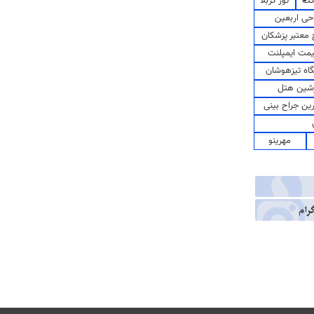
کت
تور کربلا
حی اربعین
معتبر پزشکان
مت ایمپلنت
اه تیزهوشان
شین هتل
رین جراح بینی
مهرینو