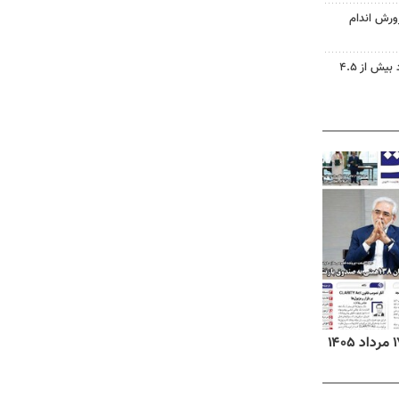
ورش اندام
دریاچه ارومیه جان گرفت؛ ورود بیش از ۴.۵
روزنامه‌های ورزشی شنبه ۱۷ مرداد ۱۴۰۵
روزنام