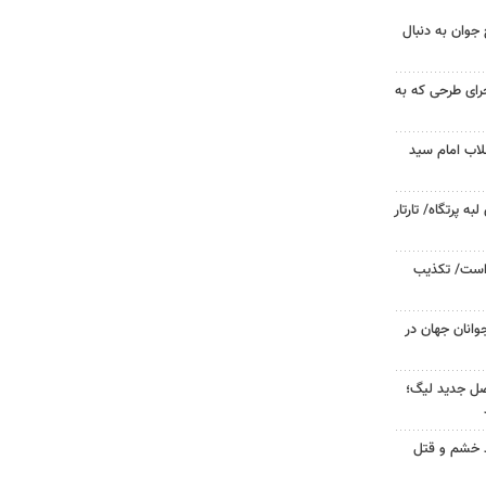
جوان به دنبال
جرای طرحی که به
لاب امام سید
 پرتگاه/ تارتار
 است/ تکذیب
وانان جهان در
صل جدید لیگ؛
ید خشم و قتل