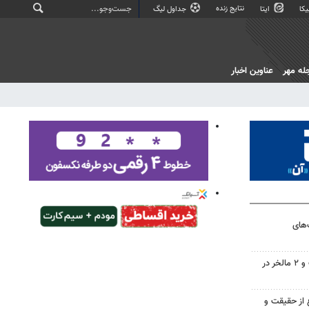
نتایج زنده
کا
ایتا
جداول لیگ
له مهر
عناوین اخبار
ت‌های
دستگیری سارقان موتورسیکلت و ۲ مالخر در
 از حقیقت و