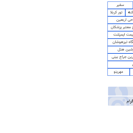
سفیر
کت
تور کربلا
حی اربعین
معتبر پزشکان
مت ایمپلنت
اه تیزهوشان
شین هتل
رین جراح بینی
مهرینو