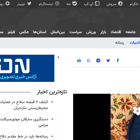
تلگرام
سروش
آی گپ
بله
اینستاگرام
توییتر
روبی
جامعه
اقتصاد
بازار
ورزش
سیاست
بین‌الملل
استان‌ها
عکس
فیلم
مج
ادبیات
رسانه
تازه‌ترین اخبار
کشف ۶ قبضه سلاح در عملیا
محیط‌زیستی مازندران
میامی
رسانه‌ها باید در خط مقدم دفاع