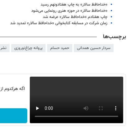
«خداحافظ سالار» به چاپ هفتادونهم رسید
«خداحافظ سالار» در حوزه هنری رونمایی می‌شود
چاپ هفتادم «خداحافظ سالار» عرضه شد
زمان شرکت در مسابقه کتابخوانی «خداحافظ سالار» تمدید شد
برچسب‌ها
سردار حسین همدانی
حمید حسام
پروانه چراغ‌نوروزی
نشر 27 بعثت
اگه هرکدوم از
روزنامه‌های ورزشی شنبه ۱۷ مرداد ۱۴۰۵
روزنامه