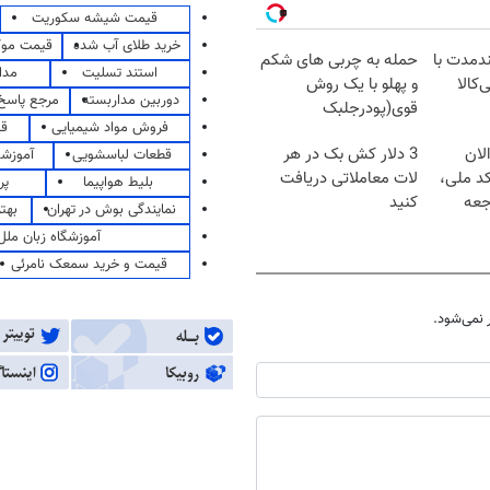
قیمت شیشه سکوریت
خرید طلای آب شده
قیمت مو
ندمدت با
حمله به چربی های شکم
استند تسلیت
مدا
‌کالا
و پهلو با یک روش
دوربین مداربسته
مرجع پاسخ 
قوی(پودرجلبک
فروش مواد شیمیایی
قی
سبز45%تخفیف)
لان
3 دلار کش بک در هر
قطعات لباسشویی
آموزشگ
کد ملی،
لات معاملاتی دریافت
بلیط هواپیما
پر
جعه
کنید
نمایندگی بوش در تهران
بهت
آموزشگاه زبان ملل
قیمت و خرید سمعک نامرئی
نمی‌شود.