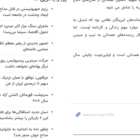
ه را شامل می شود.
رژیم صهیونیستی در قتل مداح 
ایجاد وحشت در جامعه است
 ادامه یکی از فرماندهان این‌یگان نظامی بود که تبدیل به
ماجرای سنگ مزار اکبر عبدی؛ ا
موارد مهم زندگی و کارنامه اوست. اما
تحول اقتصاد سینما می‌رسد!
ار رزمنده‌های همدانی به تیپ و سپس
تصویر جدیدی از رهبر معظم انق
مجتبی خامنه‌ای
سرم شهید همدانی است و اولین‌نوبت چاپش سال
حرکت سرمربی پرسپولیس روی لبه
دیگر بهانه‌ای نخواهد داشت
عراقچی: توافق با عمان نزدیک
سهم ۱۱ درصدی ایران از خزر
سرنوشت قهرمانان کشتی آزاد ج
سال ۲۰۱۸
نسل جدید استقلالی‌ها برای ف
این ۶ بازیکن را بیشتر بشناسید
چطور «نه به اعدام» به بازتول
مداح جوان منجر شد؟