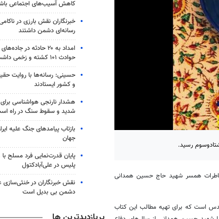
کاهش آسیب‌های اجتماعی باش
خبرنگاران نقش بارزی در ناکامی
رسانه‌ای دشمن داشتند
امداد به ۲۰ حادثه در جاده
حوادث ۱۰۱ کشته و زخمی داشت
حسینی: رسانه‌ها با روایت حقیق
و کشور ایستادند
شدید و سقوط سنگ در راه اس
بازتاب پیامدهای جنگ علیه ایرا
جهان
پایان قدرت‌نمایی فرد مسلح با 
پلیس در علی‌آبادکتول
خاطرات همسر شهید حاج حسین همدانی
نقش خبرنگاران در خنثی‌سازی ع
دشمن بی بدیل است
قدس است که برای تهیه مطالب این کتاب
پربازدیدترین ها
 چراغ نوروزی با شهید حسین همدانی از سال‌های دفاع