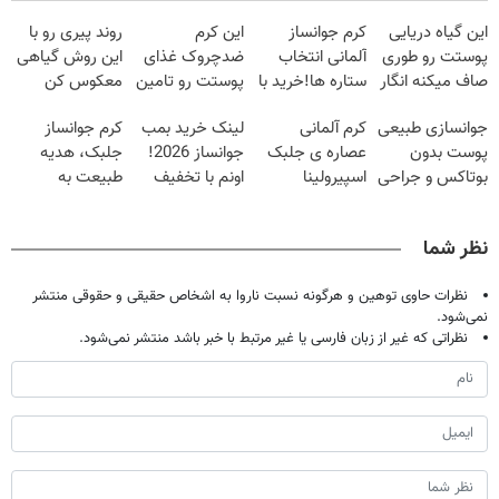
این گیاه دریایی
کرم جوانساز
این کرم
روند پیری رو با
پوستت رو طوری
آلمانی انتخاب
ضدچروک غذای
این روش گیاهی
صاف میکنه انگار
ستاره ها!خرید با
پوستت رو تامین
معکوس کن
20سال جوون
تخفیف
میکنه (خرید با
جوانسازی طبیعی
کرم آلمانی
لینک خرید بمب
کرم جوانساز
شدی🔥
40%تخفیف)
پوست بدون
عصاره ی جلبک
جوانساز 2026!
جلبک، هدیه
بوتاکس و جراحی
اسپیرولینا
اونم با تخفیف
طبیعت به
😳! خرید با
معروف به اکسیر
ویژه
شما(خرید با
تخفیف ویژه
جوانی!!
تخفیف ویژه)
نظر شما
نظرات حاوی توهین و هرگونه نسبت ناروا به اشخاص حقیقی و حقوقی منتشر
نمی‌شود.
نظراتی که غیر از زبان فارسی یا غیر مرتبط با خبر باشد منتشر نمی‌شود.