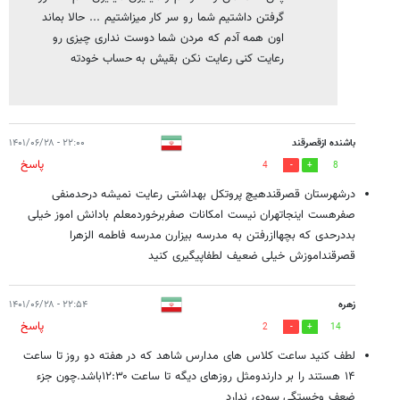
گرفتن داشتیم شما رو سر کار میزاشتیم ... حالا بماند
اون همه آدم که مردن شما دوست نداری چیزی رو
رعایت کنی رعایت نکن بقیش به حساب خودته
باشنده ازقصرقند
۲۲:۰۰ - ۱۴۰۱/۰۶/۲۸
پاسخ
4
8
درشهرستان قصرقندهیچ پروتکل بهداشتی رعایت نمیشه درحدمنفی
صفرهست اینجاتهران نیست امکانات صفربرخوردمعلم بادانش اموز خیلی
بددرحدی که بچهاازرفتن به مدرسه بیزارن مدرسه فاطمه الزهرا
قصرقنداموزش خیلی ضعیف لطفاپیگیری کنید
زهره
۲۲:۵۴ - ۱۴۰۱/۰۶/۲۸
پاسخ
2
14
لطف کنید ساعت کلاس های مدارس شاهد که در هفته دو روز تا ساعت
۱۴ هستند را بر دارندومثل روزهای دیگه تا ساعت ۱۲:۳۰باشد.چون جزء
ضعف وخستگی سودی ندارد