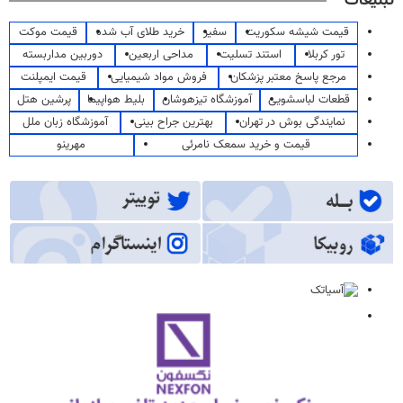
تبلیغات
قیمت شیشه سکوریت
سفیر
خرید طلای آب شده
قیمت موکت
تور کربلا
استند تسلیت
مداحی اربعین
دوربین مداربسته
مرجع پاسخ معتبر پزشکان
فروش مواد شیمیایی
قیمت ایمپلنت
قطعات لباسشویی
آموزشگاه تیزهوشان
بلیط هواپیما
پرشین هتل
نمایندگی بوش در تهران
بهترین جراح بینی
آموزشگاه زبان ملل
قیمت و خرید سمعک نامرئی
مهرینو