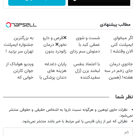
مطالب پیشنهادی
اگر میخوای
شست و شوی
❌قرص‌ و دارو
به بزرگترین
ایمپلنت کنی
عمقی کبد با
نخور❌ درمان
جشنواره ایمپلنت
الان وقتشه |
دمنوش سم زدای
زانودرد بدون
تهران سر بزنید !
فقط با ۲۵
گیاهی
قرص
| فقط ۲۵
جادوی درمان
با اعتماد بنفس
پایان دغدغه
ویدیو هولناک از
میلیون تومان!!!
میلیون !
جای زخم در سه
لبخند بزن (ژل
هزینه های
جوان کارتن
هفته! (همین
سفیدکننده
دندان پزشکی با
خوابی که
حالا رایگان
دندان40%تخفیف)
پک سفید کننده
میلیاردر شد.
صحبت کنید)
خانگی
آموزش رایگان
نظر شما
نظرات حاوی توهین و هرگونه نسبت ناروا به اشخاص حقیقی و حقوقی منتشر
نمی‌شود.
نظراتی که غیر از زبان فارسی یا غیر مرتبط با خبر باشد منتشر نمی‌شود.