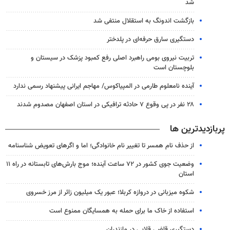
شد
بازگشت اندونگ به استقلال منتفی شد
دستگیری سارق حرفه‌ای در پلدختر
تربیت نیروی بومی راهبرد اصلی رفع کمبود پزشک در سیستان و
بلوچستان است
آینده نامعلوم طارمی در المپیاکوس/ مهاجم ایرانی پیشنهاد رسمی ندارد
۲۸ نفر در پی وقوع ۷ حادثه ترافیکی در استان اصفهان مصدوم شدند
پربازدیدترین ها
از حذف نام همسر تا تغییر نام خانوادگی؛ اما و اگرهای تعویض شناسنامه
وضعیت جوی کشور در ۷۲ ساعت آینده؛ موج بارش‌های تابستانه در راه ۱۱
استان
شکوه میزبانی در دروازه کربلا؛ عبور یک میلیون زائر از مرز خسروی
استفاده از خاک ما برای حمله به همسایگان ممنوع است
دستگیری قاضی قلابی در مازندران