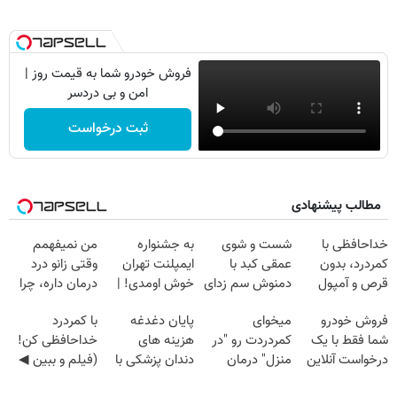
فروش خودرو شما به قیمت روز |
امن و بی دردسر
ثبت درخواست
مطالب پیشنهادی
خداحافظی با
شست و شوی
به جشنواره
من نمیفهمم
کمردرد، بدون
عمقی کبد با
ایمپلنت تهران
وقتی زانو درد
قرص و آمپول
دمنوش سم زدای
خوش اومدی! |
درمان داره، چرا
گیاهی
فرصت محدوده!
دردش رو داری
فروش خودرو
میخوای
پایان دغدغه
با کمردرد
مشاوره رایگان
تحمل میکنی؟❗
شما فقط با یک
کمردردت رو "در
هزینه های
خداحافظی کن!
بگیر!
درخواست آنلاین
منزل" درمان
دندان پزشکی با
(فیلم و ببین ◀
✔
کنی؟ (◂فیلم +
پک سفید کننده
پرسش‌نامه رو