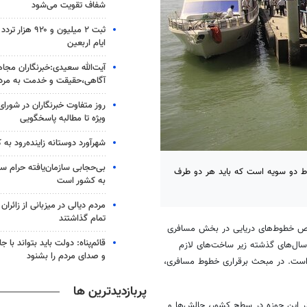
شفاف تقویت می‌شود
ثبت ۲ میلیون و ۲۰
ایام اربعین
آیت‌الله سعیدی:خبرنگاران مجا
آگاهی،حقیقت و خدمت به مرد
روز متفاوت خبرنگاران در شورای 
ویژه تا مطالبه پاسخگویی
شهرآورد دوستانه زاینده‌رود به 
بی‌حجابی سازمان‌یافته حرام س
باط دو سویه است که باید هر دو طرف
به کشور است
مردم دیالی در میزبانی از زائرا
تمام گذاشتند
ص
خطوط‌های دریایی در بخش مسافری
قائم‌پناه: دولت باید بتواند با 
ال‌های گذشته زیر ساخت‌های لازم
و صدای مردم را بشنود
ه است. در مبحث برقراری خطوط مسافری،
پربازدیدترین ها
 در این حوزه در سطح کشور، چالش‌ها و