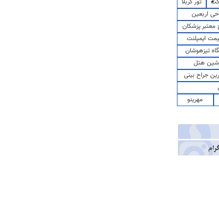
کت
تور کربلا
حی اربعین
معتبر پزشکان
مت ایمپلنت
اه تیزهوشان
شین هتل
رین جراح بینی
مهرینو