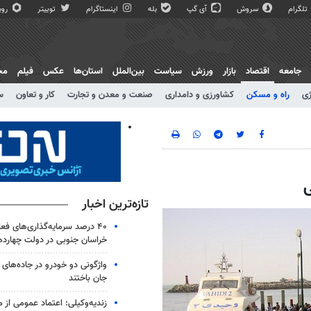
تلگرام
سروش
آی گپ
بله
اینستاگرام
توییتر
روبی
جامعه
اقتصاد
بازار
ورزش
سیاست
بین‌الملل
استان‌ها
عکس
فیلم
مج
ژی
راه و مسکن
کشاورزی و دامداری
صنعت و معدن و تجارت
کار و تعاون
س
ی
تازه‌ترین اخبار
۴۰ درصد سرمایه‌گذاری‌های فع
خراسان جنوبی در دولت چهارد
جان باختند
زندیه‌وکیلی: اعتماد عمومی از م