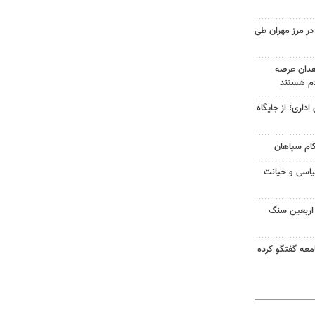
۹ هزار تردد در مرز مهران طی
هدان عرصه
م هستند
اداری؛ از جایگاه
کام سپاهان
یاسی و خیانت
ن اربعین سنگ
جامعه گفتگو کرده