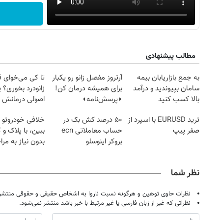
مطالب پیشنهادی
به جمع بازاریابان بیمه
آرتروز مفصل زانو رو یکبار
تا کی می‌خوای 
سامان بپیوندید و درآمد
برای همیشه درمان کن!
زانودرد بخوری؟ ی
بالا کسب کنید
◗پرسش‌نامه◖
اصولی درمانش 
ترید EURUSD با اسپرد از
۵۰ درصد کش بک در
خلافی خودروتو ا
صفر پیپ
حساب معاملاتی ecn
ببین، با پلاک و 
بروکر اینوسلو
بدون نیاز به مرا
حضوری
نظر شما
نظرات حاوی توهین و هرگونه نسبت ناروا به اشخاص حقیقی و حقوقی منتشر 
نظراتی که غیر از زبان فارسی یا غیر مرتبط با خبر باشد منتشر نمی‌شود.