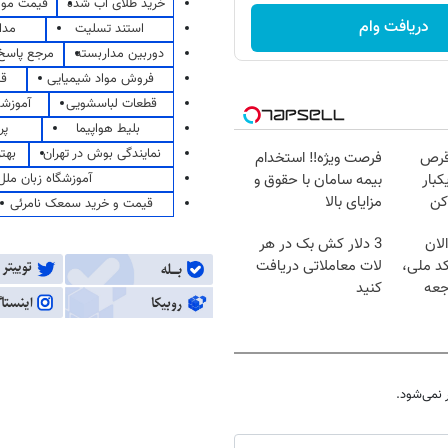
خرید طلای آب شده
قیمت مو
دریافت وام
استند تسلیت
مدا
دوربین مداربسته
مرجع پاسخ 
فروش مواد شیمیایی
قی
قطعات لباسشویی
آموزشگ
بلیط هواپیما
پر
نمایندگی بوش در تهران
بهت
قرص
فرصت ویژه‼️ استخدام
آموزشگاه زبان ملل
کبار
بیمه سامان با حقوق و
کن
مزایای بالا
قیمت و خرید سمعک نامرئی
لان
3 دلار کش بک در هر
کد ملی،
لات معاملاتی دریافت
جعه
کنید
نمی‌شود.