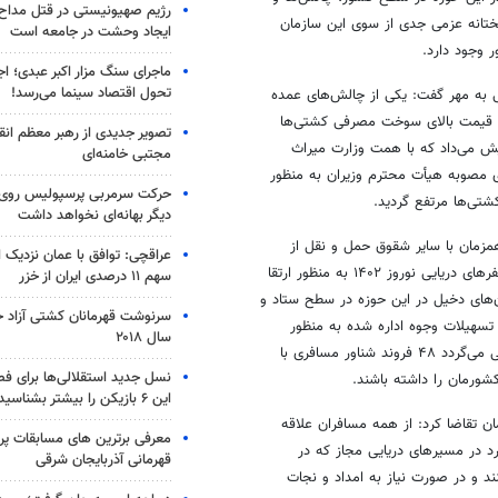
رژیم صهیونیستی در قتل مداح 
تانه عزمی جدی از سوی این سازمان
ایجاد وحشت در جامعه است
 وجود دارد.
ماجرای سنگ مزار اکبر عبدی؛ ا
تحول اقتصاد سینما می‌رسد!
ی به مهر گفت: یکی از چالش‌های عمده
ه، قیمت بالای سوخت مصرفی کشتی‌ها
تصویر جدیدی از رهبر معظم انق
یش می‌داد که با همت وزارت میراث
مجتبی خامنه‌ای
ی مصوبه هیأت محترم وزیران به منظور
حرکت سرمربی پرسپولیس روی لبه
تی‌ها مرتفع گردید.
دیگر بهانه‌ای نخواهد داشت
همزمان با سایر
شقوق
حمل و نقل از
عراقچی: توافق با عمان نزدیک
مورخ ۲۴ اسفند تا پایان تعطیلات نوروز پیش رو انجام می‌گردد.ستاد تسهیل سفرهای دریایی نوروز ۱۴۰۲ به منظور ارتقا
سهم ۱۱ درصدی ایران از خزر
ن‌های دخیل در این حوزه در سطح ستاد و
سرنوشت قهرمانان کشتی آزاد ج
سهیلات وجوه اداره شده به منظور
سال ۲۰۱۸
تعمیر شناورهای مسافری در دستور کار این سازمان قرار گرفته است. پیش بینی می‌گردد ۴۸ فروند شناور مسافری با
نسل جدید استقلالی‌ها برای ف
این ۶ بازیکن را بیشتر بشناسید
مان تقاضا کرد: از همه مسافران علاقه
معرفی برترین های مسابقات پر
رد در مسیرهای دریایی مجاز که در
قهرمانی آذربایجان شرقی
نند و در صورت نیاز به امداد و نجات