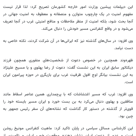
این دیپلمات پیشین وزارت امور خارجه کشورمان تصریح کرد: لذا قرار نیست
مفهوم امنیت در یک چارچوب متوازن و منصفانه و معطوف به امنیت جهانی در
آنجا بحث شود، بلکه امنیت از منظر ملاحظات و منافع امنیتی غرب در آنجا تعریف
می‌شود و در واقع کنفرانس مسیر خودش را دنبال می‌کند.
وی افزود: در سال‌های گذشته نیز که ایرانی‌ها در آن شرکت کردند، نکته خاصی به
دست نیامد.
ظهره‌وند
همچنین در خصوص دعوت از شخصیت‌های منفوری همچون فرزند
دیکتاتور سابق ایران به این نشست گفت: دعوت از رضا پهلوی و یا مسیح علینژاد
به این نشست بیانگر اوج افول ظرفیت غرب برای بازیگری در حوزه پیرامون ایران
است.
وی افزود: غرب که مسیر اغتشاشات که با
پرچمداری
همین عناصر اسقاط مانند
منافقین و پهلوی دنبال می‌کرد به بن بست خورد و ایران مسیر بایسته خود را
قوی‌تر از گذشته در دستور کار گذاشت که نشانه‌های آن سفر رئیس جمهور به
چین بود.
این کارشناس مسائل سیاسی در پایان تاکید کرد: ماهیت کنفرانس مونیخ روشن
است و عدم از دعوت ایران نشان دهنده موقعیت خوب ایران و ناامیدی از