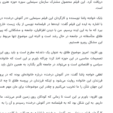
دریافت کرد. این فیلم محصول مشترک سازمان سینمایی سوره حوزه هنری و 
است.
بابک خواجه پاشا نویسنده و کارگردان این فیلم سینمایی «در آغوش درخت» در بر
با اشاره به ایده این فیلم گفت: ایده‌ها در فیلمنامه نویسی از یک زیست خار
ببرد که ما به این ایده برسیم. من با دیدن اطرافیان، جامعه و مشکلاتی که 
طلاق متأسفانه در جامعه در حال رشد است و البته این موضوع تنها مربوط ب
این مشکل روبرو هستیم.
وی افزود: امروز موضوع طلاق به عنوان یک دغدغه مطرح است و باید روی این 
تصمیمات مناسبی در این حوزه اخذ کرد؛ چراکه باورم بر این است که خانواد
سیاسی و اقتصادی است و می‌تواند در جامعه تأثیر بگذارد به همین دلیل باید
لطفی
خواجه
پاشا گفت: «در آغوش درخت» درباره خانواده‌ای بوده که در پ
فرزندان این خانواده روایت می‌شود و اینکه فرزندان در پروسه طلاق تا چه ان
این جهان شأن را ما تخریب می‌کنیم و چقدر این موضوعات برای
مان
مهم هستن
وی افزود: باورم بر این است تا زمانی که کودکان روی زمین قدم می‌زنند، ما ه
داریم. به این شکل بود که به فیلمنامه «در آغوش درخت» رسیدم و آن را به ن
کارگردان فیلم سینمایی «در آغوش درخت» با اشاره به همکاری با کانون پرور