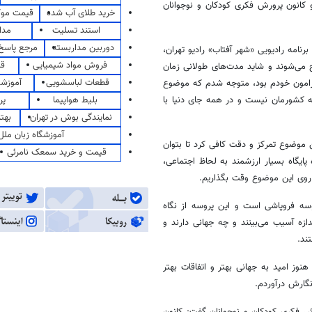
کانون پرورش فکری کودکان و نوجوانان
خرید طلای آب شده
قیمت مو
استند تسلیت
مدا
دوربین مداربسته
مرجع پاسخ 
نامه رادیویی «شهر آفتاب» رادیو تهران،
فروش مواد شیمیایی
قی
ج می‌شوند و شاید مدت‌های طولانی زمان
قطعات لباسشویی
آموزشگ
پیرامون خودم بود، متوجه شدم که موضوع
بلیط هواپیما
پر
ه کشورمان نیست و در همه جای دنیا با
نمایندگی بوش در تهران
بهت
آموزشگاه زبان ملل
موضوع تمرکز و دقت کافی کرد تا بتوان
قیمت و خرید سمعک نامرئی
ه
پایگاه
بسیار ارزشمند به لحاظ اجتماعی،
 روی این موضوع وقت بگذاریم.
روسه فروپاشی است و این
پروسه
از نگاه
دازه آسیب می‌بینند و چه جهانی دارند و
د.
نوز امید به جهانی بهتر و اتفاقات بهتر
گارش درآوردم.
ش فکری کودکان و نوجوانان گفت: کانون