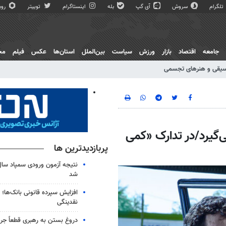
تلگرام
سروش
آی گپ
بله
اینستاگرام
توییتر
روبی
جامعه
اقتصاد
بازار
ورزش
سیاست
بین‌الملل
استان‌ها
عکس
فیلم
مج
یقی و هنرهای تجسمی
‌گیرد/در تدارک «کمی
پربازدیدترین ها
شد
افزایش سپرده قانونی بانک‌ها؛ ت
نقدینگی
دروغ بستن به رهبری قطعاً جرم