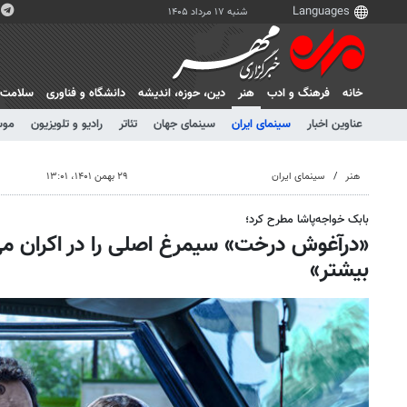
شنبه ۱۷ مرداد ۱۴۰۵
خانه
فرهنگ و ادب
هنر
دين، حوزه، انديشه
دانشگاه و فناوری
سلامت
عناوین اخبار
سینمای ایران
سینمای جهان
تئاتر
رادیو و تلویزیون
موس
هنر
سینمای ایران
۲۹ بهمن ۱۴۰۱، ۱۳:۰۱
بابک خواجه‌پاشا مطرح کرد؛
«درآغوش درخت» سیمرغ اصلی را در اکران می
بیشتر»