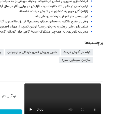
فرهنگسازی صبوری و تعامل در خانواده؛ چگونه مهربانی را به سینما بی
اولویت‌مان در «فجر ۴۱» خانواده بود/ افزایش دو برابری آثار در سال آینده
زلزله‌زدگان خوی به تماشای «در آغوش درخت» نشستند
تیزر رسمی «در آغوش درخت» رونمایی شد
وقتی از «قبح طلاق» به «جشن طلاق» رسیدیم!/ تزریق «ناامیدی» گنا
فیلمبرداری «آبی روشن» به پایان رسید/ اولین تصویر از مهران احمدی
مدیریت تلویزیون به همه‌چیز مشکوک است/ گاهی برای کودکان گریه 
برچسب‌ها
فیلم در آغوش درخت
کانون پرورش فکری کودکان و نوجوانان
ب
سازمان سینمایی سوره
تو آبان تت