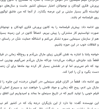
پرورش فکری کودکان و نوجوانان اعتبار سینمای کشور ماست و سال‌های دور
توانسته تأثیر بسیار مثبتی بر این عرصه بگذارد. از آنجا که من عاشق لوگ
روی فیلمنامه
ام
باشد.
وی ادامه داد: پیش‌تر فیلمنامه را به کانون پرورش فکری کودکان و نوجوانان
صورت توانستیم کار مشترکی را پیش ببریم. انصافاً کانون در این زمینه بسیا
هم از سازمان سینمایی سوره تشکر می‌کنم و انشاالله حمایت شأن در راستای فیل
و اتفاقات خوب در این حوزه باشیم.
خواجه پاشا با اشاره به نقش آفرینی زیبای مارال بنی‌آدم و روح‌الله زمانی در 
قطعاً باید جایزه‌ای دریافت می‌کردند؛ چراکه مارال بنی‌آدم نمی‌گویم بهترین 
بود که نام نمی‌برم، اما او در
نقشش
بسیار کار کرده بود ماه‌ها برای آن زح
دست بگیرد و آن را اجرا کند.
وی ادامه داد: قطعاً در اکران فیلم سینمایی «در آغوش درخت» این جایزه را ا
مارال
بنی
ادم
، روح الله زمانی و جواد قامتی را خواهند دید و سیمرغ اصلی آ
فیلم خوبی را تولید کنیم که در تاریخ سینمای ما بماند و امیدواریم این اتفاق بی
این نویسنده گفت: جا دارد از این بازیگران درجه یک که در کشور کم نی
سوپراستار نباشند، به خصوص در بازیگران
تئائر
که مارال
بنی
ادم
یکی از آنه