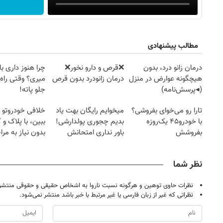
مطالب پیشنهادی
درمان زانو درد، بدون
❌قرص‌ و دارو نخور❌
چرا هنوز داری با 
هیچگونه عوارض در منزل
درمان زانودرد بدون قرص
میری؟ وقتی راه 
(◂پرسش‌نامه)
جلو پاته!
تارا رو می‌خوای بفروشی؟
میخوایم رایگان بهت یاد
خلافی خودروتو ا
با خودرو۴۵ یک‌روزه
بدیم چجوری پولدارشی!
ببین، با پلاک و 
بفروشش
باور نداری امتحانش
بدون نیاز به مرا
مجانیه
حضوری
نظر شما
نظرات حاوی توهین و هرگونه نسبت ناروا به اشخاص حقیقی و حقوقی منتشر 
نظراتی که غیر از زبان فارسی یا غیر مرتبط با خبر باشد منتشر نمی‌شود.