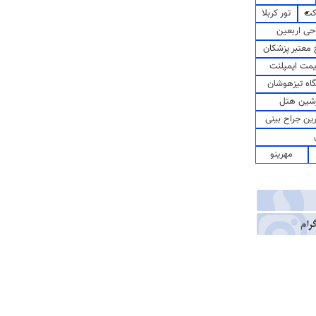
کت
تور کربلا
حی اربعین
معتبر پزشکان
مت ایمپلنت
اه تیزهوشان
شین هتل
رین جراح بینی
مهرینو