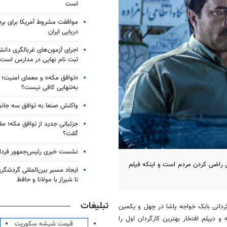
است
موافقت مشروط آمریکا برای بر
دریایی ایران
اجرای آزمون‌های غربالگری دان
ثبت نام نهایی در مدارس است
«توافق مکه» و معمای امنیت؛ چ
به‌تنهایی کافی نیست؟
واکنش صنعا به توافق سه جانب
جزئیاتی جدید از توافق مکه؛ مق
گفت؟
نشست خبری رئیس‌جمهور فردا ب
راضی کردن مردم است و اینکه فیلم
ایجاد مسیر بین‌المللی گردشگری
تا شیراز با مولانا و حافظ
تبلیغات
دانی بابک خواجه پاشا در چهل و یکمین
و دیپلم افتخار بهترین کارگردان اول را
قیمت شیشه سکوریت