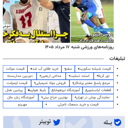
روزنامه‌های ورزشی شنبه ۱۷ مرداد ۱۴۰۵
تبلیغات
قیمت شیشه سکوریت
سفیر
خرید طلای آب شده
قیمت موکت
تور کربلا
استند تسلیت
مداحی اربعین
دوربین مداربسته
مرجع پاسخ معتبر پزشکان
فروش مواد شیمیایی
قیمت ایمپلنت
قطعات لباسشویی
آموزشگاه تیزهوشان
بلیط هواپیما
پرشین هتل
نمایندگی بوش در تهران
بهترین جراح بینی
آموزشگاه زبان ملل
قیمت و خرید سمعک نامرئی
مهرینو