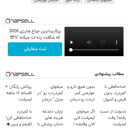
آسیبهای اجتماعی
زلزله خوی
سازمان بهزیستی
پرکاربردترین چراغ شارژی 2026
که شگفت زده ات میکنه 💡😍
ثبت سفارش
مطالب پیشنهادی
خداحافظی با
بدون هیچ دارو و
میخوای
روکش رایگان +
کمردرد، بدون
عوارضی کمر
کمردردت رو "در
اقساط ۱۲ ماهه
قرص و آمپول
دردت رو درمان
منزل" درمان
ایمپلنت
کن!
کنی؟ (◂فیلم +
دندونت از دست
اگر میخوای
پایان دغدغه
با کمردرد
(پرسش‌نامه)
◂پرسش‌نامه)
رفته؟ وقت
ایمپلنت کنی
هزینه های
خداحافظی کن!
ایمپلنت
الان وقتشه |
دندان پزشکی با
(فیلم و ببین ◀