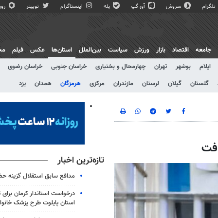
تلگرام
سروش
آی گپ
بله
اینستاگرام
توییتر
روبی
جامعه
اقتصاد
بازار
ورزش
سیاست
بین‌الملل
استان‌ها
عکس
فیلم
مج
ایلام
بوشهر
تهران
چهارمحال و بختیاری
خراسان جنوبی
خراسان رضوی
گلستان
گیلان
لرستان
مازندران
مرکزی
هرمزگان
همدان
یزد
افت
تازه‌ترین اخبار
مدافع سابق استقلال گزینه حضو
درخواست استاندار کرمان برای 
استان پایلوت طرح پزشک خانوا