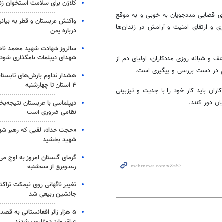
کلاژن برای سلامت استخوان زن
ای قضایی مددجویان به خوبی و به موقع
واکنش عربستان و قطر به بیانی
و ارتقای امنیت و آرامش در زندان‌ها
درباره یمن
سالروز شهادت شهید محمد ناص
شهدای دیپلمات نامگذاری شود
ف و شبانه روزی مددکاران، اولیای دم از
هشدار تداوم بارش‌های تابستان
۴ استان تا چهارشنبه
ران باید کار خود را با جدیت و تیزبینی
ن دور کنند.
دیپلماسی با عربستان نتیجه‌
نظامی ضروری است
«حجت خدا»، لقبی که رهبر شهی
شهید بخشید
گرمای گلستان امروز به اوج می‌ر
رعدوبرق از سه‌شنبه
تغییر ناگهانی روی نیمکت تراکتو
جانشین ربیعی شد
۵ هزار زائر افغانستانی به قصد
عراق وارد دوغارون شدند