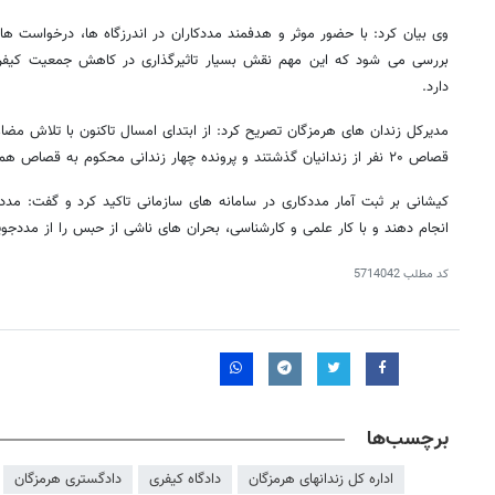
وی بیان کرد: با حضور موثر و هدفمند مددکاران در اندرزگاه ها، درخواست ه
بررسی می شود که این مهم نقش بسیار تاثیرگذاری در کاهش جمعیت کیفری 
دارد.
مدیرکل زندان های هرمزگان تصریح کرد: از ابتدای امسال تاکنون با تلاش مضاع
قصاص ۲۰ نفر از زندانیان گذشتند و پرونده چهار زندانی محکوم به قصاص هم در دست بررسی و پیگیری است.
کیشانی بر ثبت آمار مددکاری در سامانه های سازمانی تاکید کرد و گفت: مددکا
انجام دهند و با کار علمی و کارشناسی، بحران های ناشی از حبس را از مددجویا
کد مطلب
5714042
برچسب‌ها
اداره کل زندانهای هرمزگان
دادگاه کیفری
دادگستری هرمزگان