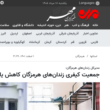
یکشنبه ۱۸ مرداد ۱۴۰۵
خانه
فرهنگ و ادب
هنر
دين، حوزه، انديشه
دانشگاه و فناوری
سلامت
عناوین اخبار
آذربایجان شرقی
آذربایجان غربی
اصفهان
اردبیل
البرز
فارس
قزوین
قم
کردستان
کرمان
کرمانشاه
کهگیلویه و بویراحمد
استانها
هرمزگان
۱ اسفند ۱۴۰۱، ۲۱:۲۶
مدیرکل زندان‌های هرمزگان:
جمعیت کیفری زندان‌های هرمزگان کاهش ی