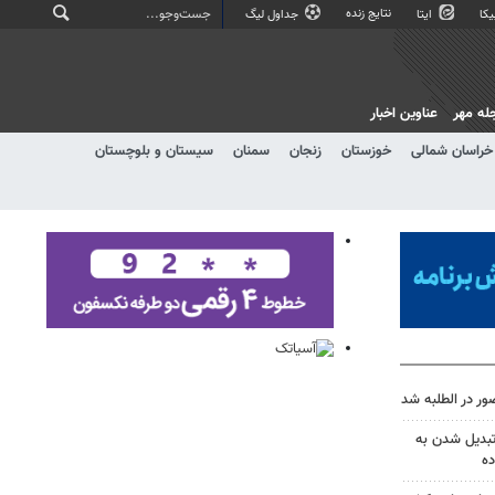
نتایج زنده
کا
ایتا
جداول لیگ
له مهر
عناوین اخبار
خراسان شمالی
خوزستان
زنجان
سمنان
سیستان و بلوچستان
ر در الطلبه شد
تبدیل شدن به
ده