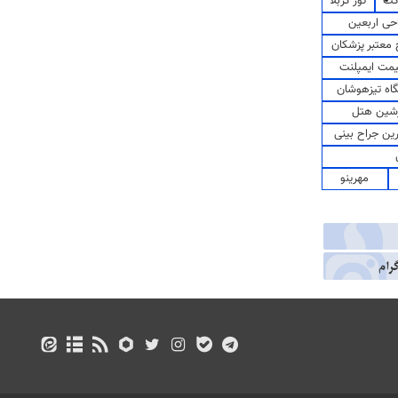
کت
تور کربلا
حی اربعین
معتبر پزشکان
مت ایمپلنت
اه تیزهوشان
شین هتل
رین جراح بینی
مهرینو