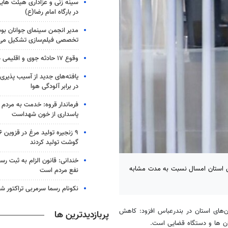
سینه زنی و عزاداری هیئت های
در بارگاه امام رضا(ع)
مدیر انجمن سینمای جوانان بوش
تخصصی فیلم‌سازی تشکیل می
وقوع ۱۷ حادثه جوی و اقلیمی در کشور
یافته‌های جدید از آسیب پذیری 
در برابر آلودگی هوا
فرماندار قروه: خدمت به مردم م
پاسداری از خون شهداست
گوشت تولید کردند
خندانی: قانون الزام به ثبت ر
ین استان امسال نسبت به مدت مشابه
نفع مردم است
نکونام رسما سرمربی تراکتور ش
ن‌های استان در بندرعباس افزود: کاهش
پربازدیدترین ها
ان ها و دستگاه قضایی است.