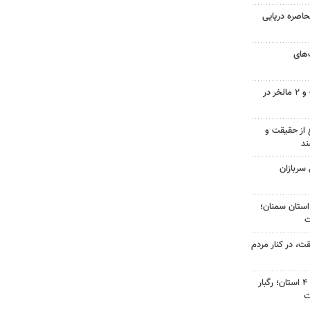
حاصره دریایی
ت‌های
دستگیری سارقان موتورسیکلت و ۲ مالخر در
 از حقیقت و
ند
 سربازان
‌های استان سمنان؛
ت، در کنار مردم
هشدار نارنجی هواشناسی برای ۴ استان؛ رگبار
ت