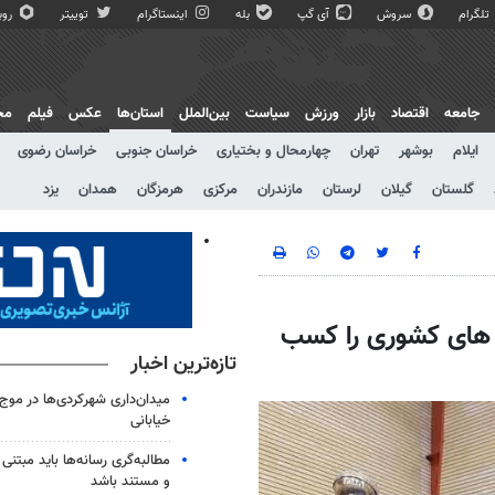
تلگرام
سروش
آی گپ
بله
اینستاگرام
توییتر
روبی
جامعه
اقتصاد
بازار
ورزش
سیاست
بین‌الملل
استان‌ها
عکس
فیلم
مج
ایلام
بوشهر
تهران
چهارمحال و بختیاری
خراسان جنوبی
خراسان رضوی
گلستان
گیلان
لرستان
مازندران
مرکزی
هرمزگان
همدان
یزد
ت های کشوری را کسب
تازه‌ترین اخبار
خیابانی
مطالبه‌گری رسانه‌ها باید مبتنی
و مستند باشد