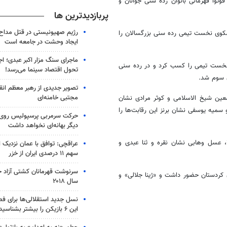
وتوآ قهرمانی بانوان رده سنی جوانان و
پربازدیدترین ها
رژیم صهیونیستی در قتل مداح 
ر سکوی نخست تیمی رده سنی بزرگسالان را
ایجاد وحشت در جامعه است
ماجرای سنگ مزار اکبر عبدی؛ ا
 نخست تیمی را کسب کرد و در رده سنی
تحول اقتصاد سینما می‌رسد!
ن سوم شد.
تصویر جدیدی از رهبر معظم انق
مجتبی خامنه‌ای
معین شیخ الاسلامی و کوثر مرادی نشان
سمیه یوسفی نشان برنز این رقابت‌ها را
حرکت سرمربی پرسپولیس روی لبه
دیگر بهانه‌ای نخواهد داشت
، عسل وهابی نشان نقره و ثنا عبدی و
عراقچی: توافق با عمان نزدیک
سهم ۱۱ درصدی ایران از خزر
سرنوشت قهرمانان کشتی آزاد ج
 کردستان حضور داشت و «ژینا جلالی» و
سال ۲۰۱۸
نسل جدید استقلالی‌ها برای ف
این ۶ بازیکن را بیشتر بشناسید