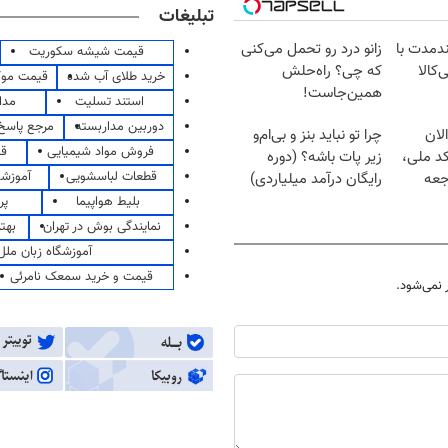
تبلیغات
ندمدت با
زانو درد رو تحمل می‌کنی
قیمت شیشه سکوریت
‌کالا
که چی؟ راه‌حلش
خرید طلای آب شده
قیمت مو
همین‌جاست!
استند تسلیت
مدا
دوربین مداربسته
مرجع پاسخ 
لان
چرا تو نباید بنز و بی‌ام‌و
فروش مواد شیمیایی
قی
کد ملی،
زیر پات باشه؟ (دوره
قطعات لباسشویی
آموزشگ
جعه
رایگان درآمد میلیاردی)
بلیط هواپیما
پر
نمایندگی بوش در تهران
بهت
آموزشگاه زبان ملل
قیمت و خرید سمعک نامرئی
نمی‌شود.