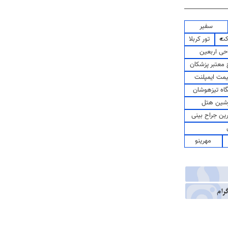
سفیر
کت
تور کربلا
حی اربعین
معتبر پزشکان
مت ایمپلنت
اه تیزهوشان
شین هتل
رین جراح بینی
مهرینو