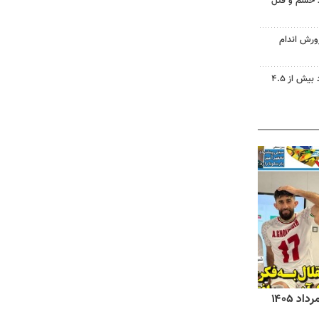
ید خشم و قتل
ورش اندام
دریاچه ارومیه جان گرفت؛ ورود بیش از ۴.۵
روزنامه‌های صبح شنبه ۱۷ مرداد ۱۴۰۵
روزنام