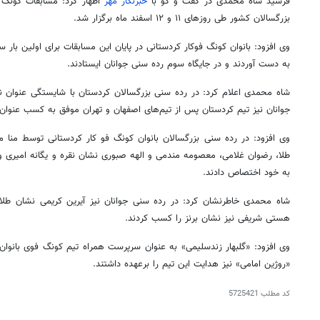
فرشید شاه محمدی در گفت و گو با
خبرنگار مهر
اظهار کرد: مسابقات کونگ ف
بزرگسالان کشور طی روزهای ۱۱ و ۱۲ اسفند ماه برگزار شد.
وی افزود: بانوان کونگ فوکار کردستانی در پایان این مسابقات برای اولین با
به دست آوردند و در جایگاه سوم رده سنی جوانان ایستادند.
شاه محمدی اعلام کرد: در رده سنی بزرگسالان کردستان با شایستگی عنوان
جوانان نیز تیم کردستان پس از تیم‌های اصفهان و تهران موفق به کسب عنوا
وی افزود: در رده سنی بزرگسالان بانوان کونگ فو کار کردستانی توسط منا 
طلا، رضوان غلامی، معصومه مندمی و الهه صبوری نشان نقره و یگانه امیری و 
به خود اختصاص دادند.
شاه محمدی خاطرنشان کرد: در رده سنی جوانان نیز آیرین کریمی نشان طلا
هستی شریفی نیز نشان برنز را کسب کردند.
وی افزود: «گلبهار زندسلیمی» به عنوان سرپرست همراه تیم کونگ فوی بانوان
«روژین امامی» نیز هدایت این تیم را برعهده داشتند.
کد مطلب
5725421