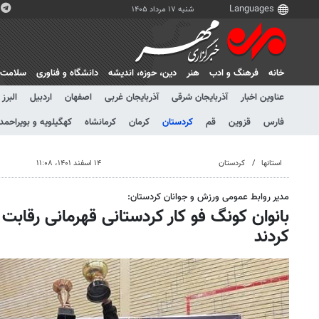
شنبه ۱۷ مرداد ۱۴۰۵
خانه
فرهنگ و ادب
هنر
دين، حوزه، انديشه
دانشگاه و فناوری
سلامت
عناوین اخبار
آذربایجان شرقی
آذربایجان غربی
اصفهان
اردبیل
البرز
فارس
قزوین
قم
کردستان
کرمان
کرمانشاه
کهگیلویه و بویراحمد
استانها
کردستان
۱۴ اسفند ۱۴۰۱، ۱۱:۰۸
مدیر روابط عمومی ورزش و جوانان کردستان:
بانوان کونگ فو کار کردستانی قهرمانی رقاب
کردند