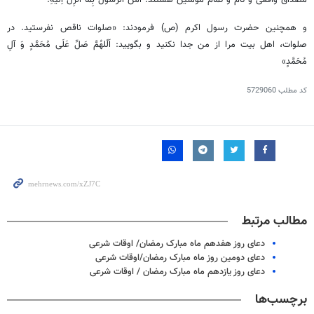
و همچنین حضرت رسول اکرم (ص) فرمودند: «صلوات ناقص نفرستید. در
صلوات، اهل بیت مرا از من جدا نکنید و بگویید: اَلّلهُمَّ صَلِّ عَلَی مُحَمَّدٍ وَ آلِ
مُحَمَّدٍ»
کد مطلب
5729060
مطالب مرتبط
دعای روز هفدهم ماه مبارک رمضان/ اوقات شرعی
دعای دومین روز ماه مبارک رمضان/اوقات شرعی
دعای روز یازدهم ماه مبارک رمضان / اوقات شرعی
برچسب‌ها