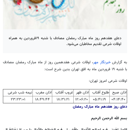
دعای هفدهم روز ماه مبارک رمضان مصادف با شنبه ۱۹فروردین به همراه
اوقات شرعی تقدیم مخاطبان می‌شود.
به گزارش
خبرنگار مهر
، اوقات شرعی هفدهمین روز از ماه مبارک رمضان مصادف
با شنبه ۱۹ فروردین ماه به افق تهران بدین شرح است:
اوقات شرعی امروز تهران:
اذان صبح
طلوع آفتاب
اذان ظهر
غروب آفتاب
اذان مغرب
نیمه شب شرعی
۲۳:۲۳:۰۱
۱۸:۴۹:۴۴
۱۸:۳۱:۲۱
۱۲:۰۶:۲۰
۰۵:۴۱:۱۹
۰۴:۱۴:۴۰
دعای روز هفدهم ماه مبارک رمضان
بسم الله الرحمن الرحیم
اللهمّ اهْدِنی فیهِ لِصالِحِ الأعْمالِ واقْضِ لی فیهِ الحَوائِجَ والآمالِ یا من لا یَحْتاجُ الی