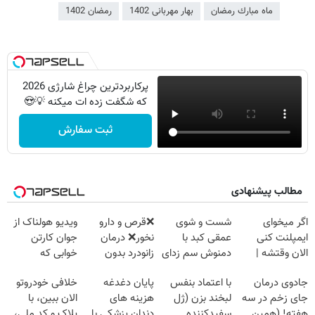
ماه مبارك رمضان
بهار مهربانی 1402
رمضان 1402
پرکاربردترین چراغ شارژی 2026
که شگفت زده ات میکنه 💡😍
ثبت سفارش
مطالب پیشنهادی
اگر میخوای
شست و شوی
❌قرص‌ و دارو
ویدیو هولناک از
ایمپلنت کنی
عمقی کبد با
نخور❌ درمان
جوان کارتن
الان وقتشه |
دمنوش سم زدای
زانودرد بدون
خوابی که
فقط با ۲۵
گیاهی
قرص
میلیاردر شد.
جادوی درمان
با اعتماد بنفس
پایان دغدغه
خلافی خودروتو
میلیون تومان!!!
آموزش رایگان
جای زخم در سه
لبخند بزن (ژل
هزینه های
الان ببین، با
هفته! (همین
سفیدکننده
دندان پزشکی با
پلاک و کد ملی،