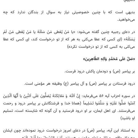
بدیهی است که با چنین خصوصیتی نیاز به سوال از بندگان ندارد که چه
می‌خواهید.
در دعای رجبیه چنین گفته می‌شود: «یا مَنْ یُعْطی مَنْ سَئَلَهُ یا مَنْ یُعْطی مَنْ لَمْ
یَسْئَلْهُ» (ای کسی که عطا می‌کنی به هر که از تو درخواست کند، ای کسی که عطا
می‌کنی به کسی که از تو درخواست نکرده)
«صَلِّ عَلَی مُحَمَّدٍ وَآلِهِ الطَّاهِرِینَ»
بر پیامبر (ص) و دودمان پاکش درود فرست.
درود فرستادن بر پیامبر (ص) و آل پیامبر (ع) وظیفه هر مؤمنی است.
در سوره احزاب آیه ۵۶ می‌فرماید: إِنَّ اَللّهَ وَ مَلائِکَتَهُ یُصَلُّونَ عَلَی اَلنَّبِیِّ یا أَیُّهَا اَلَّذِینَ
آمَنُوا صَلُّوا عَلَیْهِ وَ سَلِّمُوا تَسْلِیماً (همانا خدا و فرشتگانش بر پیامبر درود و رحمت
می‌فرستند. ای اهل ایمان، بر او درود فرستید و آن گونه که شایسته است، تسلیم
او باشید)
به استناد این آیه، پیامبر (ص) در دعای امروز درخواست درود نموده‌اند چون ایشان
مصداق واقعی و تامّ و تمام مؤمنین هستند. آمَنَ الرَّسُولُ بِما اُنْزِلَ اِلَیْهِ.