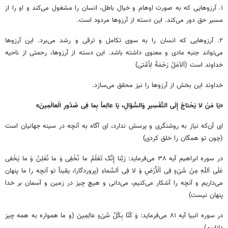
۱. آرزوهایی که به صورت اوهام و خیال باطل، انسان را مشغول می‌کند و او را از
مسیر حق دور می‌کند. این دسته از آرزوها مردود است.
۲. آرزوهایی که انسان را به سوی تکامل و ترقی و رشد می‌برد. این آرزوها
می‌تواند جنبه مادی و معنوی داشته باشد. این دسته از آرزوها، رحمتی از ناحیه
خداوند است (اَلاَمَلُ رَحْمَةً لِاُمَّتی)
خداوند این بخش از آرزوها را نیز محقق می‌سازد.
«یَا مَنْ لا یَحْتاجُ إِلَی التَّفْسِیرِ وَالسُّؤالِ، یَا عالِماً بِما فِی صُدُورِ الْعالَمِینَ»
ای آن‌که نیاز به روشنگری و پرسش ندارد، ای آگاه به آنچه در سینه جهانیان است
(چون تو همگان را خلق کردی)
در سوره ابراهیم آیه ۳۸ می‌فرماید: رَبَّنا إِنَّکَ تَعْلَمُ ما نُخْفِی وَ ما نُعْلِنُ وَ ما یَخْفی
عَلَی اَللّهِ مِنْ شَیْءٍ فِی اَلْأَرْضِ وَ لا فِی اَلسَّماءِ (پروردگارا، یقیناً تو آنچه را ما پنهان
می‌داریم و آنچه را آشکار می‌کنیم، می‌دانی و هیچ چیز در زمین و آسمان بر خدا
پنهان نیست)
در سوره انبیا آیه ۸۱ می‌فرماید: وَ کُنّا بِکُلِّ شَیْءٍ عالِمِینَ (و ما همواره به همه چیز
داناییم)