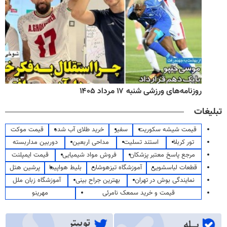
روزنامه‌های ورزشی شنبه ۱۷ مرداد ۱۴۰۵
تبلیغات
قیمت شیشه سکوریت
سفیر
خرید طلای آب شده
قیمت موکت
تور کربلا
استند تسلیت
مداحی اربعین
دوربین مداربسته
مرجع پاسخ معتبر پزشکان
فروش مواد شیمیایی
قیمت ایمپلنت
قطعات لباسشویی
آموزشگاه تیزهوشان
بلیط هواپیما
پرشین هتل
نمایندگی بوش در تهران
بهترین جراح بینی
آموزشگاه زبان ملل
قیمت و خرید سمعک نامرئی
مهرینو