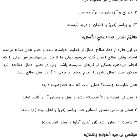
۲. حوائج و آرزوهای مرا برآورده ساز.
۳. بر پیامبر (ص) و خاندان او درود فرست.
«
اللّهُمَّ اهْدِنِی فِیهِ لِصالِحِ الْأَعْمالِ»
در این فقره از دعا، صالحِ اعمال از خداوند خواسته شده و تعبیر عمل صالح نیامده
است. وقتی صالح اعمال گفته می‌شود یعنی ما از خدا می‌خواهیم هر عملی را که
انجام می‌دهیم همگی از کارهای شایسته باشد. ولی در تعبیر اعمال صالحه، فرد
ممکن است اعمال زیادی را انجام بدهد اما برخی از آن‌ها عمل صالح است.
عمل شایسته چیست؟ عملی است که سه خصوصیت دارد:
۱ عمل فی نفسه و ذاتاً شایسته باشد و عقل و وجدان آن را تأئید نماید.
۲ عملی براساس دستور آسمانی خدا، پیامبر (ص) و اهل بیت (ع) باشد.
۳ منبعث از ایمان باشد (اِنَّ الّذینَ آمَنُوا وَ عَمِلُوا الصّالِحاتِ)
«وَاقْضِ لِی فِیهِ الْحَوائِجَ وَالآمالَ»