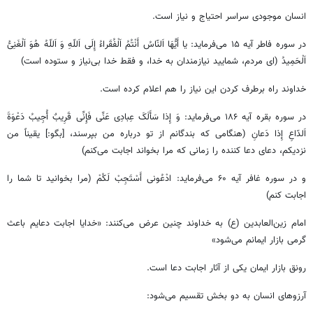
انسان موجودی سراسر احتیاج و نیاز است.
در سوره فاطر آیه ۱۵ می‌فرماید: یا أَیُّهَا اَلنّاسُ أَنْتُمُ اَلْفُقَراءُ إِلَی اَللّهِ وَ اَللّهُ هُوَ اَلْغَنِیُّ
اَلْحَمِیدُ (ای مردم، شمایید نیازمندان به خدا، و فقط خدا بی‌نیاز و ستوده است)
خداوند راه برطرف کردن این نیاز را هم اعلام کرده است.
در سوره بقره آیه ۱۸۶ می‌فرماید: وَ إِذا سَأَلَکَ عِبادِی عَنِّی فَإِنِّی قَرِیبٌ أُجِیبُ دَعْوَةَ
اَلدّاعِ إِذا دَعانِ (هنگامی که بندگانم از تو درباره من بپرسند، [بگو:] یقیناً من
نزدیکم، دعای دعا کننده را زمانی که مرا بخواند اجابت می‌کنم)
و در سوره غافر آیه ۶۰ می‌فرماید: ادْعُونی‌ أَسْتَجِبْ لَکُمْ (مرا بخوانید تا شما را
اجابت کنم)
امام زین‌العابدین (ع) به خداوند چنین عرض می‌کنند: «خدایا اجابت دعایم باعث
گرمی بازار ایمانم می‌شود»
رونق بازار ایمان یکی از آثار اجابت دعا است.
آرزوهای انسان به دو بخش تقسیم می‌شود: