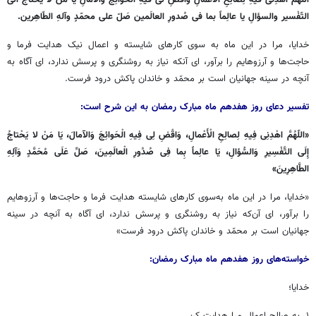
التّفْسیر والسؤالِ یا عالِماً بما فی صُدورِ العالَمین صَلّ علی محمّدٍ وآلهِ الطّاهِرین.
خدایا، مرا در این ماه به سوی کارهای شایسته و اعمال نیک هدایت فرما و
حاجت‌ها و آرزوهایم را برآور، ای آنکه نیاز به روشنگری و پرسش ندارد، ای آگاه به
آنچه در سینه جهانیان است بر محمّد و خاندان پاکش درود فرست.
تفسیر دعای روز هفدهم ماه مبارک رمضان به این شرح است:
«
اللّهُمَّ اهْدِنِی فِیهِ لِصالِحِ الْأَعْمالِ، وَاقْضِ لِی فِیهِ الْحَوائِجَ وَالآمالَ، یَا مَنْ لا یَحْتاجُ
إِلَی التَّفْسِیرِ وَالسُّؤالِ، یَا عالِماً بِما فِی صُدُورِ الْعالَمِینَ، صَلِّ عَلَی مُحَمَّدٍ وَآلِهِ
الطَّاهِرِینَ»
«خدایا، مرا در این ماه به‌سوی کارهای شایسته هدایت فرما و حاجت‌ها و آرزوهایم
را برآور، ای آن‌که نیاز به روشنگری و پرسش ندارد، ای آگاه به آنچه در سینه
جهانیان است بر محمّد و خاندان پاکش درود فرست»
خواسته‌های روز هفدهم ماه مبارک رمضان:
خدایا؛
۱. به صالح اعمال مرا هدایت کن.