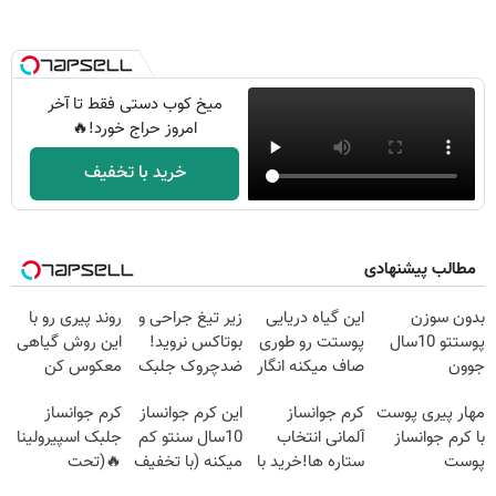
میخ کوب دستی فقط تا آخر
امروز حراج خورد!🔥
خرید با تخفیف
مطالب پیشنهادی
بدون سوزن
این گیاه دریایی
زیر تیغ جراحی و
روند پیری رو با
پوستتو 10سال
پوستت رو طوری
بوتاکس نروید!
این روش گیاهی
جوون
صاف میکنه انگار
ضدچروک جلبک
معکوس کن
کن50%تخفیف
20سال جوون
با40%تخفیف
مهار پیری پوست
کرم جوانساز
این کرم جوانساز
کرم جوانساز
پاییزی
شدی🔥
با کرم جوانساز
آلمانی انتخاب
10سال سنتو کم
جلبک اسپیرولینا
پوست
ستاره ها!خرید با
میکنه (با تخفیف
🔥(تحت
آلمانی(تخفیف
تخفیف
ویژه)
لیسانس آلمان)