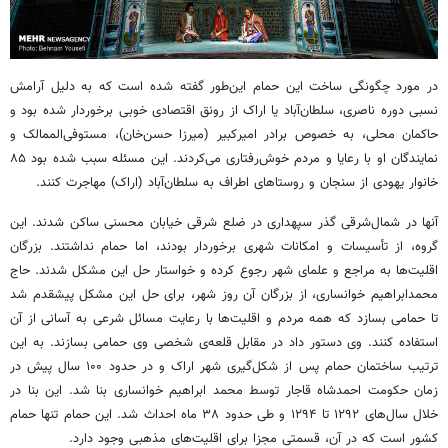
در مورد چگونگی ساخت این حمام این‌طور گفته شده است که به دلیل آرامش
نسبی دوره ناصری، سلطان‌آباد یا اراک از رونق اقتصادی خوبی برخوردار شده بود و
حاکمان محلی، به خصوص برادر امیرکبیر (میرزا حسن‌خان)، مستوفی‌الممالک و
نمایندگان او با رعایا و مردم خوش‌رفتاری می‌کردند. این مسئله سبب شده بود ۸۵
خانوار یهودی از سنجان و روستاهای اطراف به سلطان‌آباد (اراک) مهاجرت کنند.
آنها در شمال‌شرقی گذر سپهداری در ضلع شرقی خیابان محسنی ساکن شدند. این
گروه، از تأسیسات و امکانات شهری برخوردار بودند، اما حمام نداشتند. بزرگان
اقلیت‌ها به مراجع و علمای شهر رجوع کرده و خواستار حل این مشکل شدند. حاج
محمدابراهیم خوانساری، از بزرگان آن روز شهر، برای حل این مشکل پیشقدم شد
تا حمامی بسازد که همه مردم و اقلیت‌ها با رعایت مسائل شرعی به آسانی از آن
استفاده کنند. وی دستور داد در مقابل قلعه‌ی شخصی وی حمامی بسازند. به این
ترتیب ساختمان حمام پس از شکل‌گیری شهر اراک و در حدود ۱۰۰ سال پیش در
زمان حکومت احمدشاه قاجار توسط محمد ابراهیم خوانساری بنا شد. این بنا در
خلال سال‌های ۱۲۹۲ تا ۱۲۹۴ و طی حدود ۳۸ ماه احداث شد. این حمام تنها حمام
کشور است که در آن، قسمتی مجزا برای اقلیت‌های مذهبی وجود دارد.