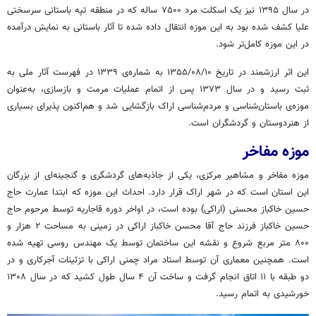
در سال ۱۳۹۵ نیز یک اسکلت مرد ۷۵۰۰ ساله که در منطقه تپه باستانی سرسختی
علیا کشف شده بود به این موزه انتقال داده شده تا آثار باستانی به نمایش درآمده
در این موزه کامل‌تر شود.
این اثر ارزشمند در تاریخ ۱۰/‏۰۸/‏۱۳۵۵‬ به شماره‌ی ۱۳۳۹ در فهرست آثار ملی به
ثبت رسید و در سال ۱۳۷۳ پس از اتمام عملیات مرمت و بازسازی، به‌عنوان
موزه‌ی باستان‌شناسی و مردم‌شناسی اراک بازگشایی شد و هم‌اکنون پذیرای بسیاری
از هنردوستان و گردشگران است.
موزه مفاخر
موزه مفاخر و مشاهیر مرکزی، یکی از جاذبه‌های گردشگری و گنجینه‌ای از بزرگان
این استان است که در شهر اراک قرار دارد. احداث این موزه که ابتدا عمارت حاج
حسین خاکباز محسنی (اراکی) بوده است، در اواخر دوره قاجاریه توسط مرحوم حاج
حسین خاکباز فرزند حاج آقا محسن خاکباز اراکی در زمینی به مساحت ۲ هزار و
۸۰۰ متر مربع شروع و نقشه این ساختمان توسط یک مهندس روسی تهیه شده
است. همچنین معماری آن توسط استاد مراد چمنی اراکی با تزئینات آجرکاری و در
دو طبقه با ۱۱ اتاق انجام گرفت و ساخت آن ۴ سال طول کشید که در سال ۱۳۰۸
خورشیدی به اتمام رسید.