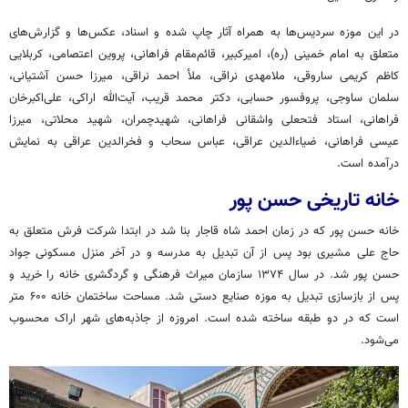
در این موزه سردیس‌ها به همراه آثار چاپ شده و اسناد، عکس‌ها و گزارش‌های
متعلق به امام خمینی (ره)، امیرکبیر، قائم‌مقام فراهانی، پروین اعتصامی، کربلایی
کاظم کریمی ساروقی، ملامهدی نراقی، ملأ احمد نراقی، میرزا حسن آشتیانی،
سلمان ساوجی، پروفسور حسابی، دکتر محمد قریب، آیت‌الله اراکی، علی‌اکبرخان
فراهانی، استاد فتحعلی واشقانی فراهانی، شهیدچمران، شهید محلاتی، میرزا
عیسی فراهانی، ضیاء‌الدین عراقی، عباس سحاب و فخرالدین عراقی به نمایش
درآمده است.
خانه تاریخی حسن پور
خانه حسن پور که در زمان احمد شاه قاجار بنا شد در ابتدا شرکت فرش متعلق به
حاج علی مشیری بود پس از آن تبدیل به مدرسه و در آخر منزل مسکونی جواد
حسن پور شد. در سال ۱۳۷۴ سازمان میراث فرهنگی و گردگشری خانه را خرید و
پس از بازسازی تبدیل به موزه صنایع دستی شد. مساحت ساختمان خانه ۶۰۰ متر
است که در دو طبقه ساخته شده است. امروزه از جاذبه‌های شهر اراک محسوب
می‌شود.