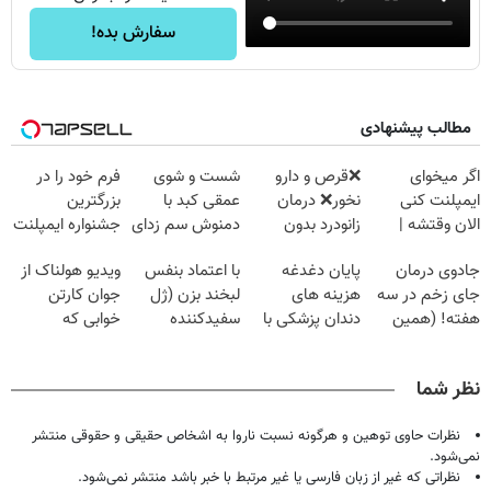
سفارش بده!
مطالب پیشنهادی
اگر میخوای
❌قرص‌ و دارو
شست و شوی
فرم خود را در
ایمپلنت کنی
نخور❌ درمان
عمقی کبد با
بزرگترین
الان وقتشه |
زانودرد بدون
دمنوش سم زدای
جشنواره ایمپلنت
فقط با ۲۵
قرص
گیاهی
تهران پر کنید ! |
جادوی درمان
پایان دغدغه
با اعتماد بنفس
ویدیو هولناک از
میلیون تومان!!!
فقط ۲۵ میلیون
جای زخم در سه
هزینه های
لبخند بزن (ژل
جوان کارتن
هفته! (همین
دندان پزشکی با
سفیدکننده
خوابی که
حالا رایگان
پک سفید کننده
دندان40%تخفیف)
میلیاردر شد.
صحبت کنید)
خانگی
آموزش رایگان
نظر شما
نظرات حاوی توهین و هرگونه نسبت ناروا به اشخاص حقیقی و حقوقی منتشر
نمی‌شود.
نظراتی که غیر از زبان فارسی یا غیر مرتبط با خبر باشد منتشر نمی‌شود.