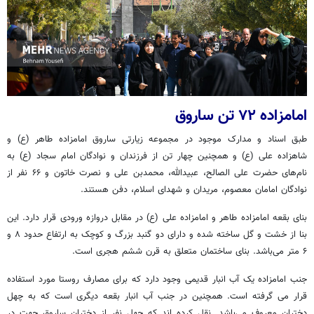
امامزاده ۷۲ تن ساروق
طبق اسناد و مدارک موجود در مجموعه زیارتی ساروق امامزاده طاهر (ع) و
شاهزاده علی (ع) و همچنین چهار تن از فرزندان و نوادگان امام سجاد (ع) به
نام‌های حضرت علی الصالح، عبیدالله، محمدبن علی و نصرت خاتون و ۶۶ نفر از
نوادگان امامان معصوم، مریدان و شهدای اسلام، دفن هستند.
بنای بقعه امامزاده طاهر و امامزاده علی (ع) در مقابل دروازه ورودی قرار دارد. این
بنا از خشت و گل ساخته شده و دارای دو گنبد بزرگ و کوچک به ارتفاع حدود ۸ و
۶ متر می‌باشد. بنای ساختمان متعلق به قرن ششم هجری است.
جنب امامزاده یک آب انبار قدیمی وجود دارد که برای مصارف روستا مورد استفاده
قرار می گرفته است. همچنین در جنب آب انبار بقعه دیگری است که به چهل
دختران معروف می‌باشد. نقل کرده اند که چهل نفر از دختران ساروق جهت در